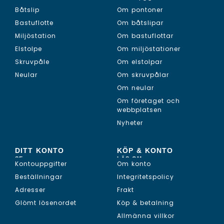
Båtslip
Om pontoner
Bastuflotte
Om båtslipar
Miljöstation
Om bastuflottar
Elstolpe
Om miljöstationer
Skruvpåle
Om elstolpar
Neular
Om skruvpålar
Om neular
Om företaget och
webbplatsen
Nyheter
DITT KONTO
KÖP & KONTO
SE...
LÄS OM...
Kontouppgifter
Om konto
Beställningar
Integritetspolicy
Adresser
Frakt
Glömt lösenordet
Köp & betalning
Allmänna villkor