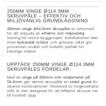
250MM VINGE Ø114.3MM
SKRUVPÅLE – EFFEKTIV OCH
MILJÖVÄNLIG GRUNDLÄGGNING
250mm vinge Ø114.3mm Skruvpåle
är utformad
för att erbjuda en
effektiv och miljövänlig
lösning för större byggprojekt. Installationen sker
med
hydraulisk rotator
och grävare, vilket gör
processen snabb och bullerfri, perfekt för
känsliga miljöer.
UPPTÄCK 250MM VINGE Ø114.3MM
SKRUVPÅLES FÖRDELAR:
Med en
vinge på 250mm och rördiameter på
114.3mm
, ger denna skruvpåle en
stabil grund
för
diverse konstruktioner. Tillverkad av högkvalitativt
stål, är den designad för att effektivt skruvas ner
till frostfritt djup.