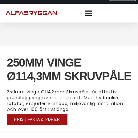
250MM VINGE
Ø114,3MM SKRUVPÅLE
250mm vinge Ø114.3mm Skruvpåle
för
effektiv
grundläggning
av stora projekt. Med
hydraulisk
rotator
, erbjuder vi
snabb
,
miljövänlig
installation
och över
100 års livslängd
.
PRIS | FAKTA & PDF:ER