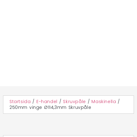
Startsida
/
E-handel
/
Skruvpåle
/
Maskinella
/
250mm vinge Ø114,3mm Skruvpåle