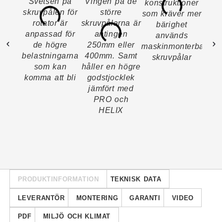
Svetsen på
Vingen på de
konstruktioner
från
skruvpålen för
större
som kräver mer
rotator är
skruvpålarna är
bärighet
stan
anpassad för
antingen
används
tillv
de högre
250mm eller
maskinmonterbara
belastningarna
400mm. Samt
skruvpålar
dok
som kan
håller en högre
p
komma att bli
godstjocklek
jämfört med
PRO och
HELIX
PRODUKTINFORMATION
TEKNISK DATA
LEVERANTÖR
MONTERING
GARANTI
VIDEO
PDF
MILJÖ OCH KLIMAT