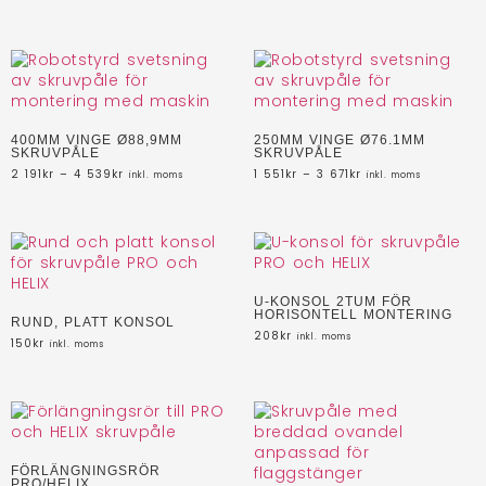
400MM VINGE Ø88,9MM
250MM VINGE Ø76.1MM
SKRUVPÅLE
SKRUVPÅLE
2 191
kr
–
4 539
kr
1 551
kr
–
3 671
kr
inkl. moms
inkl. moms
U-KONSOL 2TUM FÖR
HORISONTELL MONTERING
RUND, PLATT KONSOL
208
kr
inkl. moms
150
kr
inkl. moms
FÖRLÄNGNINGSRÖR
PRO/HELIX