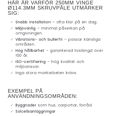
HÄR ÄR VARFÖR 250MM VINGE
Ø114.3MM SKRUVPÅLE UTMÄRKER
SIG:
Snabb installation
– ofta klar på en dag.
Miljövänlig
– minimal påverkan på
omgivningen.
Vibrations- och bullerfri
– passar känsliga
områden.
Hög hållbarhet
– garanterad livslängd över
100 år.
ISO-certifiering
– hög kvalitet och
miljöansvar.
Inga stora markarbeten krävs.
EXEMPEL PÅ
ANVÄNDNINGSOMRÅDEN:
Byggnader
som hus, carportar, förråd
Solcellsanläggningar