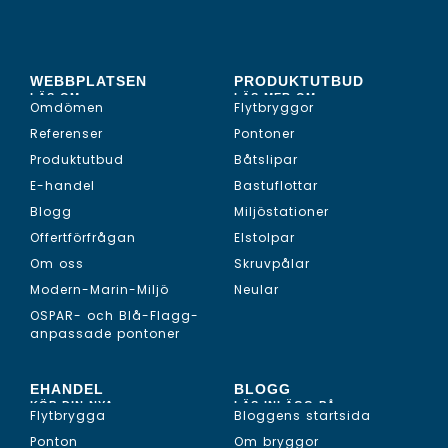
WEBBPLATSEN
PRODUKTUTBUD
LÄS OM...
LÄS MER OM...
Omdömen
Flytbryggor
Referenser
Pontoner
Produktutbud
Båtslipar
E-handel
Bastuflottar
Blogg
Miljöstationer
Offertförfrågan
Elstolpar
Om oss
Skruvpålar
Modern-Marin-Miljö
Neular
OSPAR- och Blå-Flagg-
anpassade pontoner
EHANDEL
BLOGG
KÖP DIN NYA...
LÄS INLÄGG PÅ...
Flytbrygga
Bloggens startsida
Ponton
Om bryggor