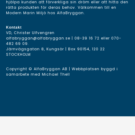
hjälpa kunden att förverkliga sin dröm eller att hitta den
rätta produkten för deras behov. Välkommen till en
Modern Marin Miljö hos AlfaBryggan.
Kontakt
VD, Christer Ulfvengren
alfabryggan@alfabryggan.se
|
08-39 16 72
eller
070-
482 69 09
.
Järnvägsgatan 8, Kungsör | Box 90154, 120 22
STOCKHOLM
Copyright © AlfaBryggan AB | Webbplatsen byggd i
samarbete med
Michael Thell