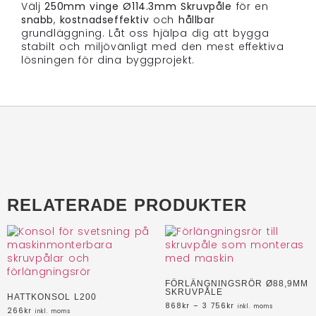
Välj
250mm vinge Ø114.3mm Skruvpåle
för en
snabb
,
kostnadseffektiv
och
hållbar
grundläggning. Låt oss hjälpa dig att bygga
stabilt och miljövänligt med den mest effektiva
lösningen för dina byggprojekt.
RELATERADE PRODUKTER
FÖRLÄNGNINGSRÖR Ø88,9MM
SKRUVPÅLE
HATTKONSOL L200
868
kr
–
3 756
kr
inkl. moms
266
kr
inkl. moms