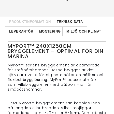
PRODUKTINFORMATION
TEKNISK DATA
LEVERANTÖR
MONTERING
MILJÖ OCH KLIMAT
MYPORT™ 240X1250CM
BRYGGELEMENT – OPTIMAL FÖR DIN
MARINA
MyPort™-seriens bryggelement är optimerade
för småbåtshamnar. Dessa bryggor är det
självklara valet för dig som söker en
hållbar
och
flexibel brygglösning
. MyPort™ passar utmärkt
som
villabrygga
eller med båtbommar för
småbåtshamnar.
Flera MyPort™ bryggelement kan kopplas ihop
på längden eller bredden, vilket möjliggör
formationer som
L-, T-
eller
H-form
. Den robusta