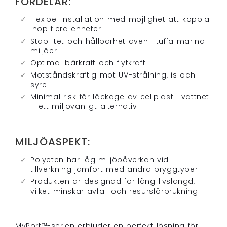
FÖRDELAR:
Flexibel installation med möjlighet att koppla
ihop flera enheter
Stabilitet och hållbarhet även i tuffa marina
miljöer
Optimal bärkraft och flytkraft
Motståndskraftig mot UV-strålning, is och
syre
Minimal risk för läckage av cellplast i vattnet
– ett miljövänligt alternativ
MILJÖASPEKT:
Polyeten har låg miljöpåverkan vid
tillverkning jämfört med andra bryggtyper
Produkten är designad för lång livslängd,
vilket minskar avfall och resursförbrukning
MyPort™-serien erbjuder en perfekt lösning för