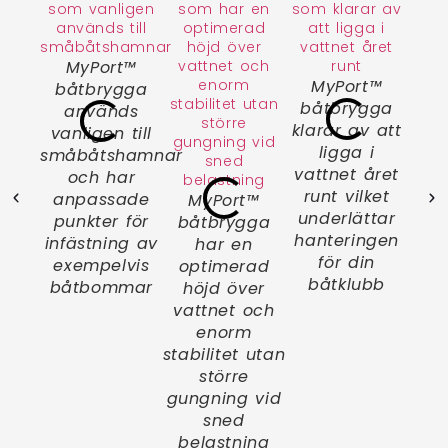
MyPort™
M
MyPort™
båtbrygga
bry
båtbrygga
används
2,4
klarar av att
vanligen till
ba
ligga i
småbåtshamnar
vattnet året
och har
små
runt vilket
anpassade
MyPort™
underlättar
punkter för
båtbrygga
hanteringen
infästning av
har en
för din
exempelvis
optimerad
båtklubb
båtbommar
höjd över
vattnet och
enorm
stabilitet utan
större
gungning vid
sned
belastning