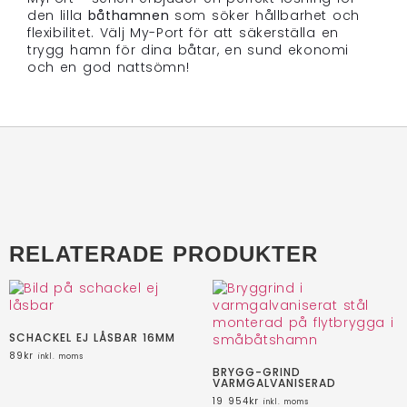
den lilla
båthamnen
som söker hållbarhet och
flexibilitet. Välj My-Port för att säkerställa en
trygg hamn för dina båtar, en sund ekonomi
och en god nattsömn!
RELATERADE PRODUKTER
SCHACKEL EJ LÅSBAR 16MM
89
kr
inkl. moms
BRYGG-GRIND
VARMGALVANISERAD
19 954
kr
inkl. moms