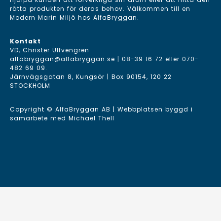
rätta produkten för deras behov. Välkommen till en
Modern Marin Miljö hos AlfaBryggan.
Kontakt
VD, Christer Ulfvengren
alfabryggan@alfabryggan.se
|
08-39 16 72
eller
070-
482 69 09
.
Järnvägsgatan 8, Kungsör | Box 90154, 120 22
STOCKHOLM
Copyright © AlfaBryggan AB | Webbplatsen byggd i
samarbete med
Michael Thell