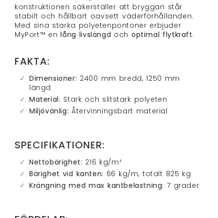
konstruktionen säkerställer att bryggan står
stabilt och hållbart oavsett väderförhållanden.
Med sina starka polyetenpontoner erbjuder
MyPort™ en
lång livslängd
och
optimal flytkraft
.
FAKTA:
Dimensioner:
2400 mm bredd, 1250 mm
längd
Material:
Stark och slitstark polyeten
Miljövänlig:
Återvinningsbart material
SPECIFIKATIONER:
Nettobärighet:
216 kg/m²
Bärighet vid kanten:
66 kg/m, totalt 825 kg
Krängning med max kantbelastning:
7 grader