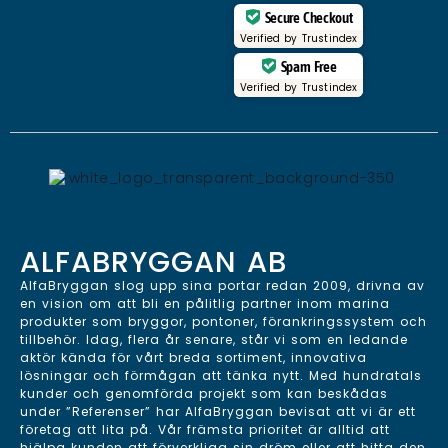
Secure Checkout
Verified by
Trustindex
Spam Free
Verified by
Trustindex
ALFABRYGGAN AB
AlfaBryggan slog upp sina portar redan 2009, drivna av
en vision om att bli en pålitlig partner inom marina
produkter som bryggor, pontoner, förankringssystem och
tillbehör. Idag, flera år senare, står vi som en ledande
aktör kända för vårt breda sortiment, innovativa
lösningar och förmågan att tänka nytt. Med hundratals
kunder och genomförda projekt som kan beskådas
under ”Referenser” har AlfaBryggan bevisat att vi är ett
företag att lita på. Vår främsta prioritet är alltid att
hjälpa kunden att förverkliga sin dröm eller att hitta den