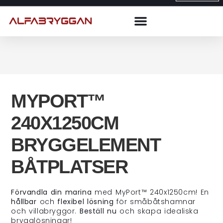
MYPORT™
240X1250CM
BRYGGELEMENT
BÅTPLATSER
Förvandla din marina
med MyPort™ 240x1250cm! En
hållbar
och
flexibel lösning
för småbåtshamnar
och villabryggor.
Beställ nu
och skapa idealiska
brygglösningar!