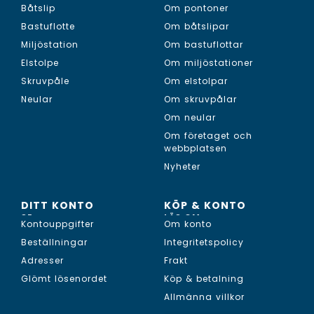
Båtslip
Om pontoner
Bastuflotte
Om båtslipar
Miljöstation
Om bastuflottar
Elstolpe
Om miljöstationer
Skruvpåle
Om elstolpar
Neular
Om skruvpålar
Om neular
Om företaget och
webbplatsen
Nyheter
DITT KONTO
KÖP & KONTO
SE...
LÄS OM...
Kontouppgifter
Om konto
Beställningar
Integritetspolicy
Adresser
Frakt
Glömt lösenordet
Köp & betalning
Allmänna villkor