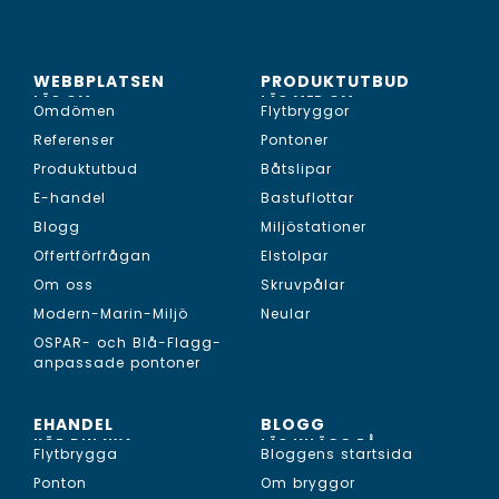
WEBBPLATSEN
PRODUKTUTBUD
LÄS OM...
LÄS MER OM...
Omdömen
Flytbryggor
Referenser
Pontoner
Produktutbud
Båtslipar
E-handel
Bastuflottar
Blogg
Miljöstationer
Offertförfrågan
Elstolpar
Om oss
Skruvpålar
Modern-Marin-Miljö
Neular
OSPAR- och Blå-Flagg-
anpassade pontoner
EHANDEL
BLOGG
KÖP DIN NYA...
LÄS INLÄGG PÅ...
Flytbrygga
Bloggens startsida
Ponton
Om bryggor