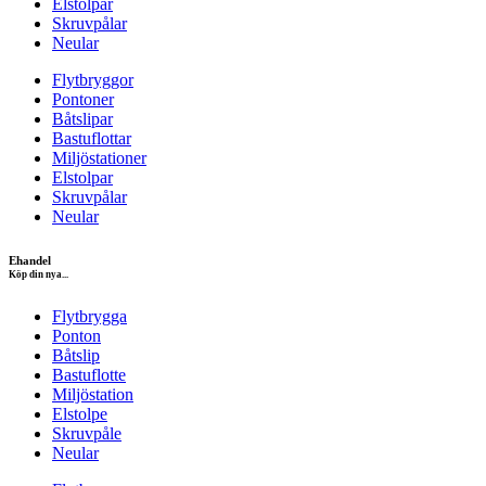
Elstolpar
Skruvpålar
Neular
Flytbryggor
Pontoner
Båtslipar
Bastuflottar
Miljöstationer
Elstolpar
Skruvpålar
Neular
Ehandel
Köp din nya...
Flytbrygga
Ponton
Båtslip
Bastuflotte
Miljöstation
Elstolpe
Skruvpåle
Neular