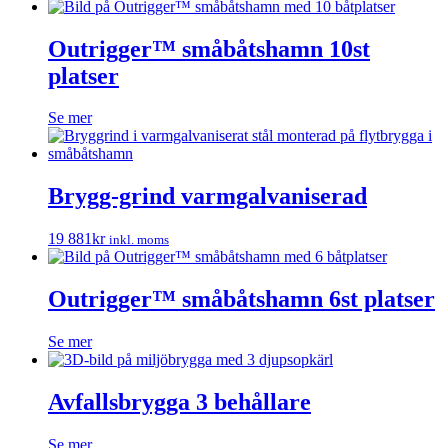
Outrigger™ småbåtshamn 10st
platser
Se mer
Brygg-grind varmgalvaniserad
19 881
kr
inkl. moms
Outrigger™ småbåtshamn 6st platser
Se mer
Avfallsbrygga 3 behållare
Se mer