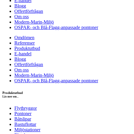
E-handel
Blogg
Offertförfrågan
Om oss
Modern-Marin-Miljö
OSPAR- och Blå-Flagg-anpassade pontoner
Omdömen
Referenser
Produktutbud
E-handel
Blogg
Offertförfrågan
Om oss
Modern-Marin-Miljö
OSPAR- och Blå-Flagg-anpassade pontoner
Produktutbud
Läs mer om...
Flytbryggor
Pontoner
Båtslipar
Bastuflottar
Miljöstationer