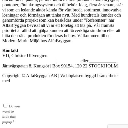
pontoner, förankringssystem och tillbehör. Idag, flera år senare, står
vi som en ledande aktör kända för vårt breda sortiment, innovativa
lösningar och förmågan att tänka nytt. Med hundratals kunder och
genomförda projekt som kan beskådas under ”Referenser” har
AlfaBryggan bevisat att vi är ett företag att lita på. Vår främsta
prioritet är alltid att hjälpa kunden att förverkliga sin dröm eller att
hitta den rätta produkten för deras behov. Välkommen till en
Modern Marin Miljö hos AlfaBryggan.
Kontakt
VD, Christer Ulfvengren
alfabryggan@alfabryggan.se
|
08-39 16 72
eller
070-482 69 09
.
Järnvägsgatan 8, Kungsör | Box 90154, 120 22 STOCKHOLM
Copyright © AlfaBryggan AB | Webbplatsen byggd i samarbete
med
Michael Thell
Do you
want to
hide this
popup?