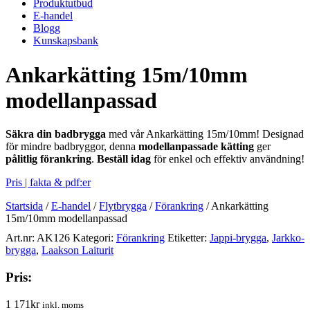
Produktutbud
E-handel
Blogg
Kunskapsbank
Ankarkätting 15m/10mm
modellanpassad
Säkra din badbrygga
med vår Ankarkätting 15m/10mm! Designad
för mindre badbryggor, denna
modellanpassade kätting
ger
pålitlig förankring
.
Beställ idag
för enkel och effektiv användning!
Pris | fakta & pdf:er
Startsida
/
E-handel
/
Flytbrygga
/
Förankring
/
Ankarkätting
15m/10mm modellanpassad
Art.nr:
AK126
Kategori:
Förankring
Etiketter:
Jappi-brygga
,
Jarkko-
brygga
,
Laakson Laiturit
Pris:
1 171
kr
inkl. moms