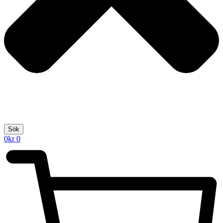
Sök
0
kr
0