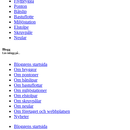
Flytbrygga
Ponton
Båtslip
Bastuflotte
Miljöstation
Elstolpe
Skruvpåle
Neular
Blogg
Läs inlägg på...
Bloggens startsida
Om bryggor
Om pontoner
Om båtslipar
Om bastuflottar
Om miljöstationer
Om elstolpar
Om skruvpålar
Om neular
Om företaget och webbplatsen
Nyheter
Bloggens startsida