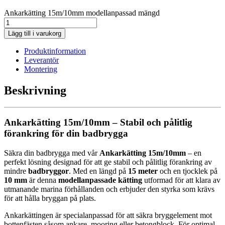
Ankarkätting 15m/10mm modellanpassad mängd
Lägg till i varukorg
Produktinformation
Leverantör
Montering
Beskrivning
Ankarkätting 15m/10mm – Stabil och pålitlig
förankring för din badbrygga
Säkra din badbrygga med vår
Ankarkätting 15m/10mm
– en
perfekt lösning designad för att ge stabil och pålitlig förankring av
mindre
badbryggor
. Med en längd på
15 meter
och en tjocklek på
10 mm
är denna
modellanpassade kätting
utformad för att klara av
utmanande marina förhållanden och erbjuder den styrka som krävs
för att hålla bryggan på plats.
Ankarkättingen är specialanpassad för att säkra bryggelement mot
bottenfästen såsom ankare, mooring eller betongblock. För optimal