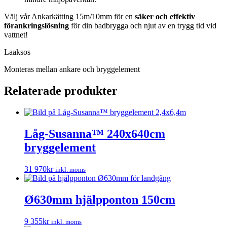
Välj vår Ankarkätting 15m/10mm för en
säker och effektiv
förankringslösning
för din badbrygga och njut av en trygg tid vid
vattnet!
Laaksos
Monteras mellan ankare och bryggelement
Relaterade produkter
Låg-Susanna™ 240x640cm
bryggelement
31 970
kr
inkl. moms
Ø630mm hjälpponton 150cm
9 355
kr
inkl. moms