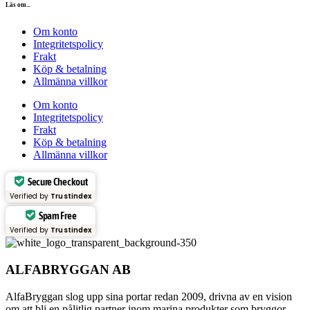
Läs om...
Om konto
Integritetspolicy
Frakt
Köp & betalning
Allmänna villkor
Om konto
Integritetspolicy
Frakt
Köp & betalning
Allmänna villkor
Secure Checkout
Verified by
Trustindex
Spam Free
Verified by
Trustindex
ALFABRYGGAN AB
AlfaBryggan slog upp sina portar redan 2009, drivna av en vision
om att bli en pålitlig partner inom marina produkter som bryggor,