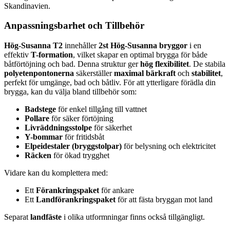
Skandinavien.
Anpassningsbarhet och Tillbehör
Hög-Susanna T2
innehåller
2st Hög-Susanna bryggor
i en
effektiv
T-formation
, vilket skapar en optimal brygga för både
båtförtöjning och bad. Denna struktur ger
hög flexibilitet
. De stabila
polyetenpontonerna
säkerställer
maximal bärkraft
och
stabilitet
,
perfekt för umgänge, bad och båtliv. För att ytterligare förädla din
brygga, kan du välja bland tillbehör som:
Badstege
för enkel tillgång till vattnet
Pollare
för säker förtöjning
Livräddningsstolpe
för säkerhet
Y-bommar
för fritidsbåt
Elpeidestaler (bryggstolpar)
för belysning och elektricitet
Räcken
för ökad trygghet
Vidare kan du komplettera med:
Ett
Förankringspaket
för ankare
Ett
Landförankringspaket
för att fästa bryggan mot land
Separat
landfäste
i olika utformningar finns också tillgängligt.