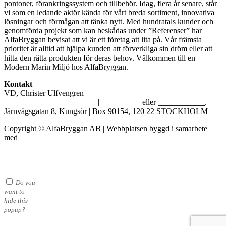
pontoner, förankringssystem och tillbehör. Idag, flera år senare, står
vi som en ledande aktör kända för vårt breda sortiment, innovativa
lösningar och förmågan att tänka nytt. Med hundratals kunder och
genomförda projekt som kan beskådas under ”Referenser” har
AlfaBryggan bevisat att vi är ett företag att lita på. Vår främsta
prioritet är alltid att hjälpa kunden att förverkliga sin dröm eller att
hitta den rätta produkten för deras behov. Välkommen till en
Modern Marin Miljö hos AlfaBryggan.
Kontakt
VD, Christer Ulfvengren
alfabryggan@alfabryggan.se
|
08-39 16 72
eller
070-482 69 09
.
Järnvägsgatan 8, Kungsör | Box 90154, 120 22 STOCKHOLM
Copyright © AlfaBryggan AB | Webbplatsen byggd i samarbete
med
Michael Thell
Do you
want to
hide this
popup?