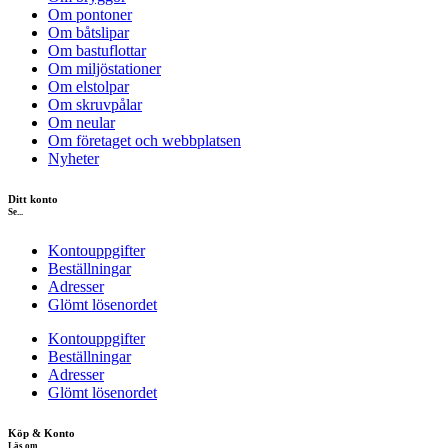
Om pontoner
Om båtslipar
Om bastuflottar
Om miljöstationer
Om elstolpar
Om skruvpålar
Om neular
Om företaget och webbplatsen
Nyheter
Ditt konto
Se...
Kontouppgifter
Beställningar
Adresser
Glömt lösenordet
Kontouppgifter
Beställningar
Adresser
Glömt lösenordet
Köp & Konto
Läs om...