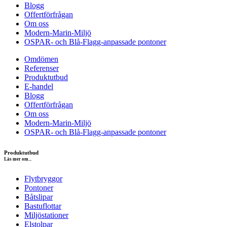
Blogg
Offertförfrågan
Om oss
Modern-Marin-Miljö
OSPAR- och Blå-Flagg-anpassade pontoner
Omdömen
Referenser
Produktutbud
E-handel
Blogg
Offertförfrågan
Om oss
Modern-Marin-Miljö
OSPAR- och Blå-Flagg-anpassade pontoner
Produktutbud
Läs mer om...
Flytbryggor
Pontoner
Båtslipar
Bastuflottar
Miljöstationer
Elstolpar