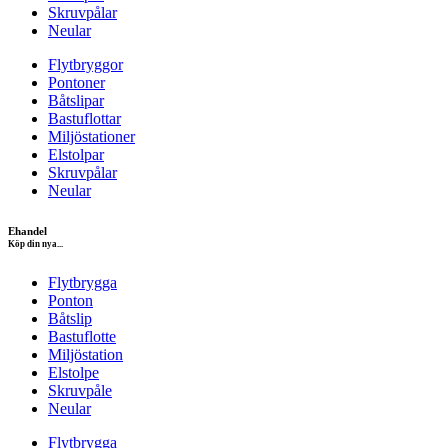
Skruvpålar
Neular
Flytbryggor
Pontoner
Båtslipar
Bastuflottar
Miljöstationer
Elstolpar
Skruvpålar
Neular
Ehandel
Köp din nya...
Flytbrygga
Ponton
Båtslip
Bastuflotte
Miljöstation
Elstolpe
Skruvpåle
Neular
Flytbrygga