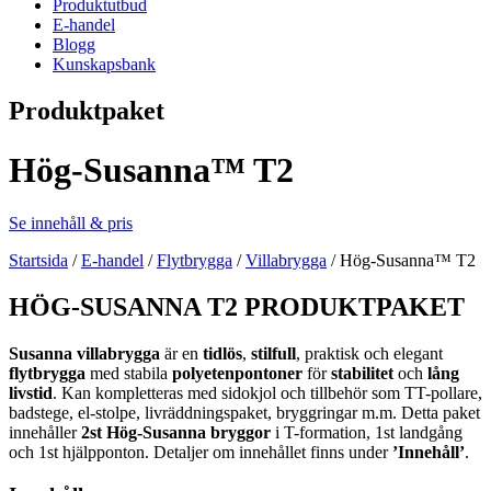
Produktutbud
E-handel
Blogg
Kunskapsbank
Produktpaket
Hög-Susanna™ T2
Se innehåll & pris
Startsida
/
E-handel
/
Flytbrygga
/
Villabrygga
/
Hög-Susanna™ T2
HÖG-SUSANNA T2 PRODUKTPAKET
Susanna villabrygga
är en
tidlös
,
stilfull
, praktisk och elegant
flytbrygga
med stabila
polyetenpontoner
för
stabilitet
och
lång
livstid
. Kan kompletteras med sidokjol och tillbehör som TT-pollare,
badstege, el-stolpe, livräddningspaket, bryggringar m.m. Detta paket
innehåller
2st Hög-Susanna bryggor
i T-formation, 1st landgång
och 1st hjälpponton. Detaljer om innehållet finns under
’Innehåll’
.