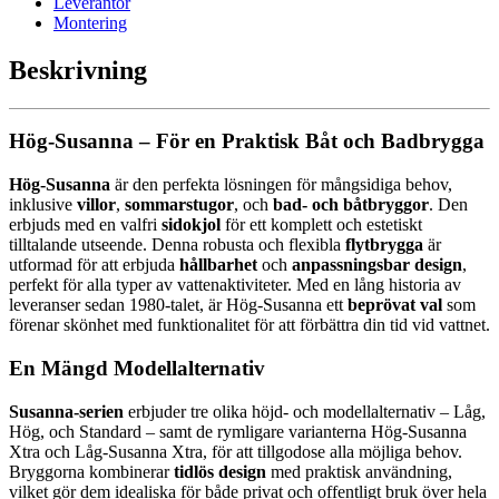
Leverantör
Montering
Beskrivning
Hög-Susanna – För en Praktisk Båt och Badbrygga
Hög-Susanna
är den perfekta lösningen för mångsidiga behov,
inklusive
villor
,
sommarstugor
, och
bad- och båtbryggor
. Den
erbjuds med en valfri
sidokjol
för ett komplett och estetiskt
tilltalande utseende. Denna robusta och flexibla
flytbrygga
är
utformad för att erbjuda
hållbarhet
och
anpassningsbar design
,
perfekt för alla typer av vattenaktiviteter. Med en lång historia av
leveranser sedan 1980-talet, är Hög-Susanna ett
beprövat val
som
förenar skönhet med funktionalitet för att förbättra din tid vid vattnet.
En Mängd Modellalternativ
Susanna-serien
erbjuder tre olika höjd- och modellalternativ – Låg,
Hög, och Standard – samt de rymligare varianterna Hög-Susanna
Xtra och Låg-Susanna Xtra, för att tillgodose alla möjliga behov.
Bryggorna kombinerar
tidlös design
med praktisk användning,
vilket gör dem idealiska för både privat och offentligt bruk över hela