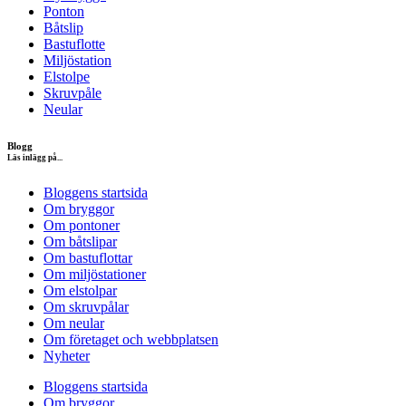
Ponton
Båtslip
Bastuflotte
Miljöstation
Elstolpe
Skruvpåle
Neular
Blogg
Läs inlägg på...
Bloggens startsida
Om bryggor
Om pontoner
Om båtslipar
Om bastuflottar
Om miljöstationer
Om elstolpar
Om skruvpålar
Om neular
Om företaget och webbplatsen
Nyheter
Bloggens startsida
Om bryggor