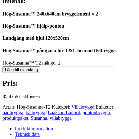
Innehåll:
Hög-Susanna™ 240x640cm bryggelement × 2
Hög-Susanna™ hjälp-ponton
Landgång med hjul 120x520cm
Hög-Susanna™ gångjärn för T&L-formad flytbrygga
Hög-Susanna™ T2 mängd
Lägg till i varukorg
Pris:
85 475
kr
inkl. moms
Art.nr:
Hög-Susanna-T2
Kategori:
Villabrygga
Ettiketter:
badbrygga
,
båtbrygga
,
Laakson Laiturit
,
pontonbrygga
,
produktpaket
,
Susanna
,
villabrygga
Produktinformation
Teknisk data