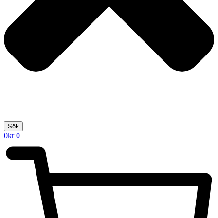
Sök
0
kr
0