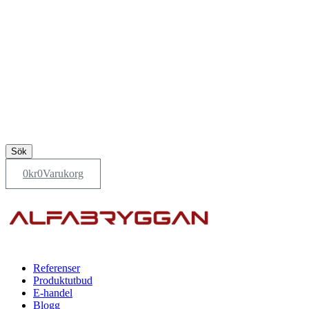
Sök
0
kr
0
Varukorg
Referenser
Produktutbud
E-handel
Blogg