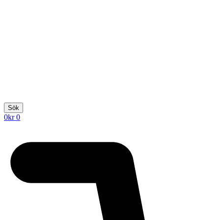
Sök
0
kr
0