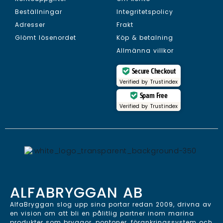
Beställningar
Integritetspolicy
Adresser
Frakt
Glömt lösenordet
Köp & betalning
Allmänna villkor
Secure Checkout
Verified by
Trustindex
Spam Free
Verified by
Trustindex
ALFABRYGGAN AB
AlfaBryggan slog upp sina portar redan 2009, drivna av
en vision om att bli en pålitlig partner inom marina
produkter som bryggor, pontoner, förankringssystem och