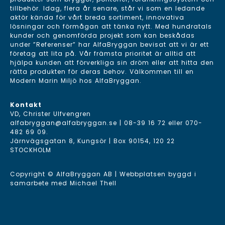
tillbehör. Idag, flera år senare, står vi som en ledande
aktör kända för vårt breda sortiment, innovativa
lösningar och förmågan att tänka nytt. Med hundratals
kunder och genomförda projekt som kan beskådas
under ”Referenser” har AlfaBryggan bevisat att vi är ett
företag att lita på. Vår främsta prioritet är alltid att
hjälpa kunden att förverkliga sin dröm eller att hitta den
rätta produkten för deras behov. Välkommen till en
Modern Marin Miljö hos AlfaBryggan.
Kontakt
VD, Christer Ulfvengren
alfabryggan@alfabryggan.se
|
08-39 16 72
eller
070-
482 69 09
.
Järnvägsgatan 8, Kungsör | Box 90154, 120 22
STOCKHOLM
Copyright © AlfaBryggan AB | Webbplatsen byggd i
samarbete med
Michael Thell