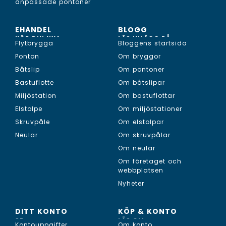
anpassade pontoner
EHANDEL
BLOGG
KÖP DIN NYA...
LÄS INLÄGG PÅ...
Flytbrygga
Bloggens startsida
Ponton
Om bryggor
Båtslip
Om pontoner
Bastuflotte
Om båtslipar
Miljöstation
Om bastuflottar
Elstolpe
Om miljöstationer
Skruvpåle
Om elstolpar
Neular
Om skruvpålar
Om neular
Om företaget och
webbplatsen
Nyheter
DITT KONTO
KÖP & KONTO
SE...
LÄS OM...
Kontouppgifter
Om konto