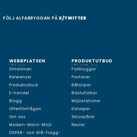
FÖLJ ALFABRYGGAN PÅ
X/TWITTER
WEBBPLATSEN
PRODUKTUTBUD
LÄS OM...
LÄS MER OM...
Omdömen
Flytbryggor
Referenser
Pontoner
Produktutbud
Båtslipar
E-handel
Bastuflottar
Blogg
Miljöstationer
Offertförfrågan
Elstolpar
Om oss
Skruvpålar
Modern-Marin-Miljö
Neular
OSPAR- och Blå-Flagg-