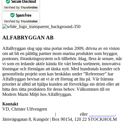
Secure Checkout
Verified by
Trustindex
Spam Free
Verified by
Trustindex
ALFABRYGGAN AB
AlfaBryggan slog upp sina portar redan 2009, drivna av en vision
om att bli en pålitlig partner inom marina produkter som bryggor,
pontoner, förankringssystem och tillbehör. Idag, flera år senare, står
vi som en ledande aktör kända för vårt breda sortiment, innovativa
lösningar och förmågan att tänka nytt. Med hundratals kunder och
genomförda projekt som kan beskådas under ”Referenser” har
AlfaBryggan bevisat att vi är ett företag att lita på. Vår främsta
prioritet är alltid att hjälpa kunden att förverkliga sin dröm eller att
hitta den rätta produkten för deras behov. Välkommen till en
Modern Marin Miljö hos AlfaBryggan.
Kontakt
VD, Christer Ulfvengren
alfabryggan@alfabryggan.se
|
08-39 16 72
eller
070-482 69 09
.
Järnvägsgatan 8, Kungsör | Box 90154, 120 22 STOCKHOLM