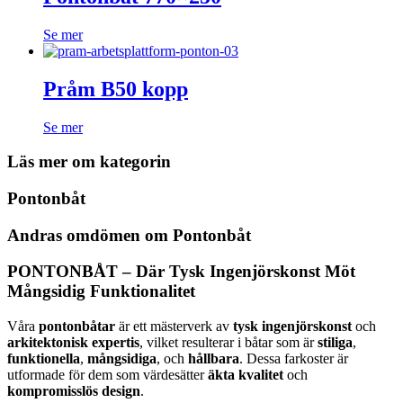
Se mer
Pråm B50 kopp
Se mer
Läs mer om kategorin
Pontonbåt
Andras omdömen om Pontonbåt
PONTONBÅT – Där Tysk Ingenjörskonst Möt
Mångsidig Funktionalitet
Våra
pontonbåtar
är ett mästerverk av
tysk ingenjörskonst
och
arkitektonisk expertis
, vilket resulterar i båtar som är
stiliga
,
funktionella
,
mångsidiga
, och
hållbara
. Dessa farkoster är
utformade för dem som värdesätter
äkta kvalitet
och
kompromisslös design
.