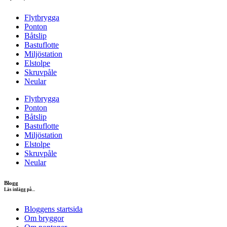
Flytbrygga
Ponton
Båtslip
Bastuflotte
Miljöstation
Elstolpe
Skruvpåle
Neular
Flytbrygga
Ponton
Båtslip
Bastuflotte
Miljöstation
Elstolpe
Skruvpåle
Neular
Blogg
Läs inlägg på...
Bloggens startsida
Om bryggor