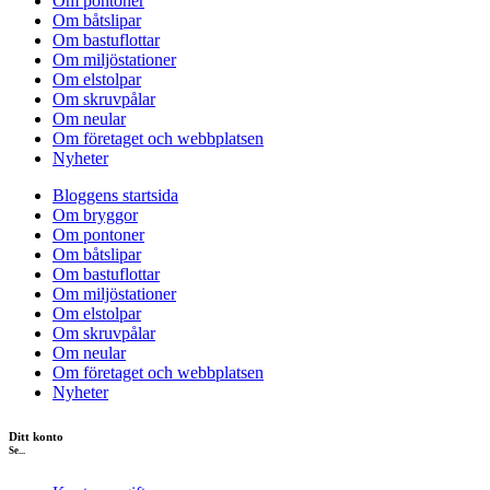
Om pontoner
Om båtslipar
Om bastuflottar
Om miljöstationer
Om elstolpar
Om skruvpålar
Om neular
Om företaget och webbplatsen
Nyheter
Bloggens startsida
Om bryggor
Om pontoner
Om båtslipar
Om bastuflottar
Om miljöstationer
Om elstolpar
Om skruvpålar
Om neular
Om företaget och webbplatsen
Nyheter
Ditt konto
Se...