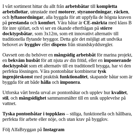
I vårt sortiment hittar du allt från
arbetsbåtar
till
kompletta
arbetsflottar
, utrustade med
motorer
,
styranordningar
,
räcken
,
och
lyftanordningar
, alla byggda för att uppfylla de högsta kraven
på
prestanda
och
komfort
. Våra båtar är
CE-märkta
med klass B
för inre sjöfart, och vi ser en ökande efterfrågan på
större
docktypsbåtar
, som 3x12m, som ett innovativt alternativ till
traditionella flytande bryggor. Detta gör det möjligt att undvika
behovet av
bygglov
eller
dispens
från strandskyddsregler.
Oavsett om du behöver en
mångsidig arbetsbåt
för marina projekt,
en
bekväm husbåt
för att njuta av din fritid, eller en
imponerande
docktypsbåt
som ett alternativ till en traditionell brygga, har vi den
perfekta lösningen. Våra pontonbåtar kombinerar
tysk
ingenjörskonst
med praktisk
funktionalitet
, skapande båtar som är
byggda för att både
hålla
och
imponera
.
Utforska vårt breda urval av pontonbåtar och upplev hur
kvalitet
,
stil
, och
mångsidighet
sammansmälter till en unik upplevelse på
vattnet.
Tyska pontonbåtar i toppklass
– stiliga, funktionella och hållbara,
perfekta för arbete eller nöje, och utan krav på bygglov.
Följ AlfaBryggan på
Instagram