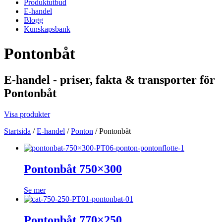
Produktutbud
E-handel
Blogg
Kunskapsbank
Pontonbåt
E-handel - priser, fakta & transporter för
Pontonbåt
Visa produkter
Startsida
/
E-handel
/
Ponton
/
Pontonbåt
Pontonbåt 750×300
Se mer
Pontonbåt 770×250