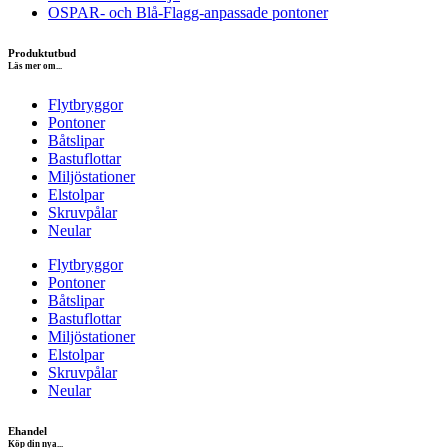
OSPAR- och Blå-Flagg-anpassade pontoner
Produktutbud
Läs mer om...
Flytbryggor
Pontoner
Båtslipar
Bastuflottar
Miljöstationer
Elstolpar
Skruvpålar
Neular
Flytbryggor
Pontoner
Båtslipar
Bastuflottar
Miljöstationer
Elstolpar
Skruvpålar
Neular
Ehandel
Köp din nya...