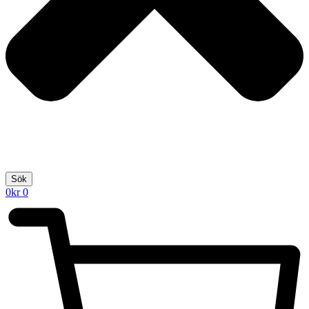
Sök
0
kr
0