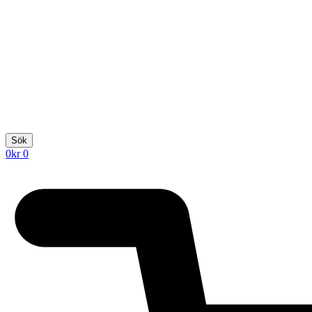
Sök
0
kr
0