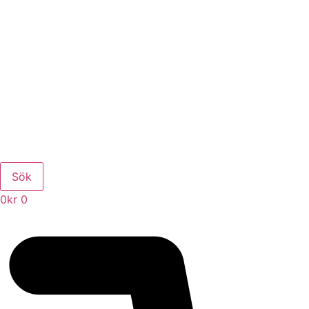
Sök
0
kr
0