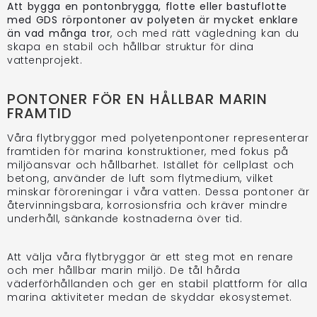
Att bygga en pontonbrygga, flotte eller bastuflotte
med GDS rörpontoner av polyeten är mycket enklare
än vad många tror
, och med rätt vägledning kan du
skapa en stabil och hållbar struktur för dina
vattenprojekt.
PONTONER FÖR EN HÅLLBAR MARIN
FRAMTID
Våra flytbryggor med polyetenpontoner representerar
framtiden för marina konstruktioner, med fokus på
miljöansvar och hållbarhet. Istället för cellplast och
betong, använder de luft som flytmedium, vilket
minskar föroreningar i våra vatten. Dessa pontoner är
återvinningsbara, korrosionsfria och kräver mindre
underhåll, sänkande kostnaderna över tid.
Att välja våra flytbryggor är ett steg mot en renare
och mer hållbar marin miljö. De tål hårda
väderförhållanden och ger en stabil plattform för alla
marina aktiviteter medan de skyddar ekosystemet.