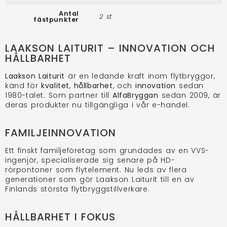
Antal
2 st
fästpunkter
LAAKSON LAITURIT – INNOVATION OCH
HÅLLBARHET
Laakson Laiturit
är en ledande kraft inom flytbryggor,
känd för
kvalitet
,
hållbarhet
, och
innovation
sedan
1980-talet. Som partner till
AlfaBryggan
sedan 2009, är
deras produkter nu tillgängliga i vår e-handel.
FAMILJEINNOVATION
Ett finskt familjeföretag som grundades av en VVS-
ingenjör, specialiserade sig senare på HD-
rörpontoner som flytelement. Nu leds av flera
generationer som gör Laakson Laiturit till en av
Finlands största flytbryggstillverkare.
HÅLLBARHET I FOKUS