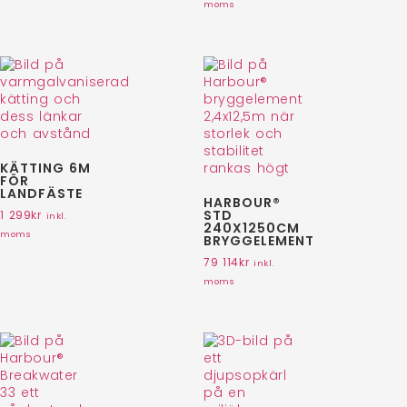
moms
KÄTTING 6M
FÖR
LANDFÄSTE
HARBOUR®
STD
1 299
kr
inkl.
240X1250CM
moms
BRYGGELEMENT
79 114
kr
inkl.
moms