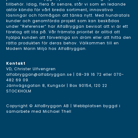
tillbehör. Idag, flera år senare, står vi som en ledande
aktör kända för vårt breda sortiment, innovativa
lösningar och förmågan att tänka nytt. Med hundratals
kunder och genomförda projekt som kan beskådas
under ”Referenser” har AlfaBryggan bevisat att vi är ett
företag att lita på. Vår främsta prioritet är alltid att
hjälpa kunden att förverkliga sin dröm eller att hitta den
rätta produkten för deras behov. Välkommen till en
Modern Marin Miljö hos AlfaBryggan.
Kontakt
VD, Christer Ulfvengren
alfabryggan@alfabryggan.se
|
08-39 16 72
eller
070-
482 69 09
.
Järnvägsgatan 8, Kungsör | Box 90154, 120 22
STOCKHOLM
Copyright © AlfaBryggan AB | Webbplatsen byggd i
samarbete med
Michael Thell