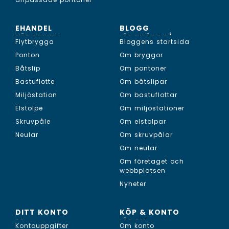
EHANDEL
BLOGG
KÖP DIN NYA...
LÄS INLÄGG PÅ...
Flytbrygga
Bloggens startsida
Ponton
Om bryggor
Båtslip
Om pontoner
Bastuflotte
Om båtslipar
Miljöstation
Om bastuflottar
Elstolpe
Om miljöstationer
Skruvpåle
Om elstolpar
Neular
Om skruvpålar
Om neular
Om företaget och
webbplatsen
Nyheter
DITT KONTO
KÖP & KONTO
SE...
LÄS OM...
Kontouppgifter
Om konto