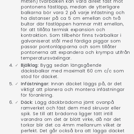
mitten) tvärbalken kan vara direkt fäst mot
pontonens fästläpp, medan de ytterligare
balkarna bör vara 2 på varje infästning och
ha distanser på ca 5 cm emellan och två
bultar där fästläppen hamnar mitt emellan,
för att tillåta termisk expansion och
kontraktion. Som tillbehör finns tvärbalkar i
galvaniserat stål med färdiga piggar som
passar pontonläpparna och som tillåter
pontonerna att expandera och krympa utifrån
temperatursväxlingar.
Bjälklag:
Bygg sedan längsgående
däcksbalkar med maximalt 60 cm c/c som
stöd för däcket.
Infästningar:
Innan däcket läggs på, är det
viktigt att planera och montera infästningar
för förankring.
Däck:
Lägg däckbrädorna jämt ovanpå
ramverket och fäst dem med skruvar eller
spik. Se till att brädorna ligger tätt intill
varandra om det är blött virke, då när det
torkar blir det ca 4mm mellanrum vilket är
perfekt. Det går också bra att lägga däcket