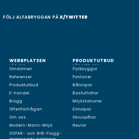
FÖLJ ALFABRYGGAN PÅ
X/TWITTER
WEBBPLATSEN
PRODUKTUTBUD
LÄS OM...
LÄS MER OM...
Omdömen
Flytbryggor
Referenser
Pontoner
Produktutbud
Båtslipar
E-handel
Bastuflottar
Blogg
Miljöstationer
Offertförfrågan
Elstolpar
Om oss
Skruvpålar
Modern-Marin-Miljö
Neular
OSPAR- och Blå-Flagg-
anpassade pontoner