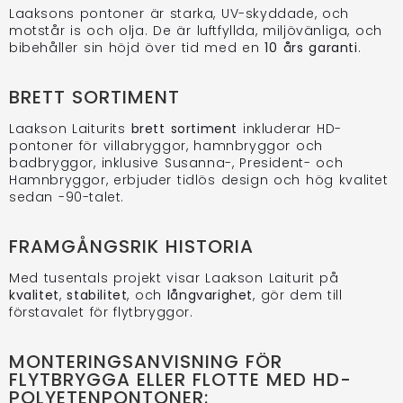
Laaksons pontoner är starka, UV-skyddade, och
motstår is och olja. De är luftfyllda, miljövänliga, och
bibehåller sin höjd över tid med en
10 års garanti
.
BRETT SORTIMENT
Laakson Laiturits
brett sortiment
inkluderar HD-
pontoner för villabryggor, hamnbryggor och
badbryggor, inklusive Susanna-, President- och
Hamnbryggor, erbjuder tidlös design och hög kvalitet
sedan -90-talet.
FRAMGÅNGSRIK HISTORIA
Med tusentals projekt visar Laakson Laiturit på
kvalitet
,
stabilitet
, och
långvarighet
, gör dem till
förstavalet för flytbryggor.
MONTERINGSANVISNING FÖR
FLYTBRYGGA ELLER FLOTTE MED HD-
POLYETENPONTONER: