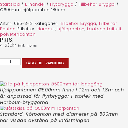
Startsida
/
E-handel
/
Flytbrygga
/
Tillbehör Brygga
/
Ø500mm hjälpponton 180cm
Art.nr:
685-3-13
Kategorier:
Tillbehör Brygga
,
Tillbehör
Ponton
Etiketter:
Harbour
,
hjälpponton
,
Laakson Laiturit
,
polyetenponton
PRIS:
4 535
kr
inkl. moms
LÄGG TILL I VARUKORG
Hjälppontonen Ø500mm finns i 1.2m och 1.8m och
är anpassad för flytbryggor i storlek med
Harbour-bryggorna
Standard, Rörponton med diameter på 500mm
har visade avstånd på infästningen