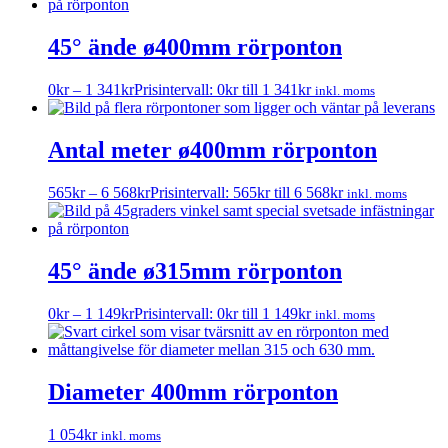
45° ände ø400mm rörponton
0
kr
–
1 341
kr
Prisintervall: 0kr till 1 341kr
inkl. moms
Antal meter ø400mm rörponton
565
kr
–
6 568
kr
Prisintervall: 565kr till 6 568kr
inkl. moms
45° ände ø315mm rörponton
0
kr
–
1 149
kr
Prisintervall: 0kr till 1 149kr
inkl. moms
Diameter 400mm rörponton
1 054
kr
inkl. moms