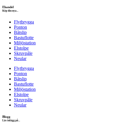
Ehandel
Köp din nya...
Flytbrygga
Ponton
Båtslip
Bastuflotte
Miljöstation
Elstolpe
Skruvpåle
Neular
Flytbrygga
Ponton
Båtslip
Bastuflotte
Miljöstation
Elstolpe
Skruvpåle
Neular
Blogg
Läs inlägg på...