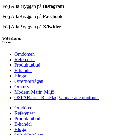
Följ AlfaBryggan på
Instagram
Följ AlfaBryggan på
Facebook
Följ AlfaBryggan på
X/twitter
Webbplatsen
Läs om...
Omdömen
Referenser
Produktutbud
E-handel
Blogg
Offertförfrågan
Om oss
Modern-Marin-Miljö
OSPAR- och Blå-Flagg-anpassade pontoner
Omdömen
Referenser
Produktutbud
E-handel
Blogg
Offertförfrågan