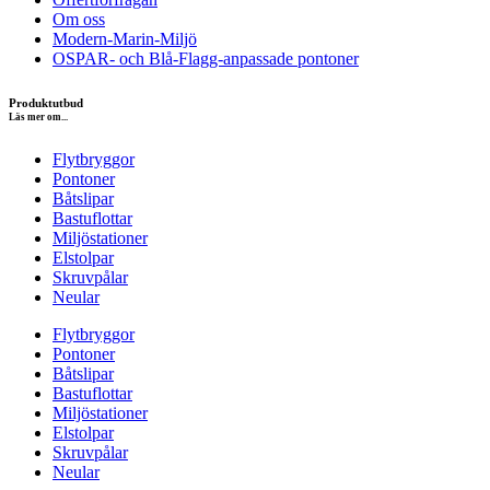
Om oss
Modern-Marin-Miljö
OSPAR- och Blå-Flagg-anpassade pontoner
Produktutbud
Läs mer om...
Flytbryggor
Pontoner
Båtslipar
Bastuflottar
Miljöstationer
Elstolpar
Skruvpålar
Neular
Flytbryggor
Pontoner
Båtslipar
Bastuflottar
Miljöstationer
Elstolpar
Skruvpålar
Neular