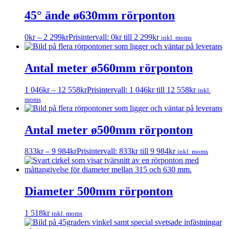
45° ände ø630mm rörponton
0
kr
–
2 299
kr
Prisintervall: 0kr till 2 299kr
inkl. moms
Antal meter ø560mm rörponton
1 046
kr
–
12 558
kr
Prisintervall: 1 046kr till 12 558kr
inkl.
moms
Antal meter ø500mm rörponton
833
kr
–
9 984
kr
Prisintervall: 833kr till 9 984kr
inkl. moms
Diameter 500mm rörponton
1 518
kr
inkl. moms