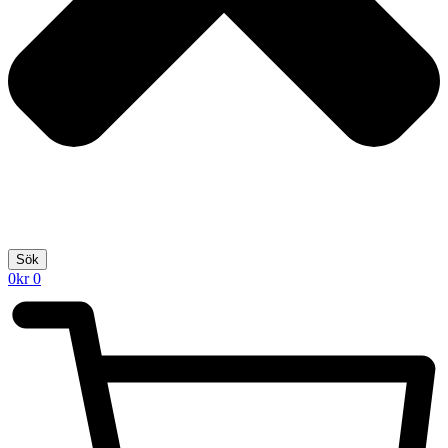
Sök
0
kr
0