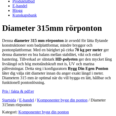
Produktutbud
E-handel
Blogg
Kunskapsbank
Diameter 315mm rörponton
Denna
diameter 315 mm rörponton
är avsedd för lätta flytande
konstruktioner som badplattformar, mindre bryggor och
pontonplattformar. Med en bärighet på cirka
70 kg per meter
ger
denna diameter en bra balans mellan stabilitet, vikt och enkel
hantering. Tillverkad av slitstark
HD-polyeten
ger den mycket lång
livslängd och hög motståndskraft mot is, UV och marina
påfrestningar. Detta steg i konfiguratorn
Bygg Din Egen Ponton
låter dig välja rätt diameter innan du anger exakt längd i meter.
Diametern 315 mm är optimal när du vill bygga en lätt, hållbar och
funktionell pontonlösning.
Pris | fakta & pdf:er
Startsida
/
E-handel
/
Komponenter bygg din ponton
/
Diameter
315mm rörponton
Kategori:
Komponenter bygg din ponton