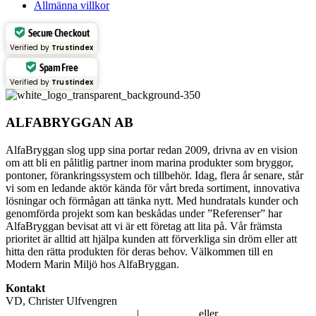
Allmänna villkor
Secure Checkout
Verified by
Trustindex
Spam Free
Verified by
Trustindex
ALFABRYGGAN AB
AlfaBryggan slog upp sina portar redan 2009, drivna av en vision
om att bli en pålitlig partner inom marina produkter som bryggor,
pontoner, förankringssystem och tillbehör. Idag, flera år senare, står
vi som en ledande aktör kända för vårt breda sortiment, innovativa
lösningar och förmågan att tänka nytt. Med hundratals kunder och
genomförda projekt som kan beskådas under ”Referenser” har
AlfaBryggan bevisat att vi är ett företag att lita på. Vår främsta
prioritet är alltid att hjälpa kunden att förverkliga sin dröm eller att
hitta den rätta produkten för deras behov. Välkommen till en
Modern Marin Miljö hos AlfaBryggan.
Kontakt
VD, Christer Ulfvengren
alfabryggan@alfabryggan.se
|
08-39 16 72
eller
070-482 69 09
.