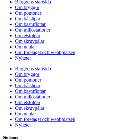
Bloggens startsida
Om bryggor
Om pontoner
Om båtslipar
Om bastuflottar
Om miljöstationer
Om elstolpar
Om skruvpålar
Om neular
Om företaget och webbplatsen
Nyheter
Bloggens startsida
Om bryggor
Om pontoner
Om båtslipar
Om bastuflottar
Om miljöstationer
Om elstolpar
Om skruvpålar
Om neular
Om företaget och webbplatsen
Nyheter
Ditt konto