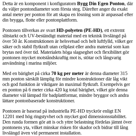
Detta är en komponent i konfiguratorn
Bygg Din Egen Ponton
, där
du väljer pontondiameter som första steg. Därefter anger du exakt
antal meter per ponton för att skapa en lösning som är anpassad efter
din brygga, flotte eller pontonplattform.
Pontonen tillverkas av svart
HD-polyeten (PE-HD)
, ett extremt
slitstarkt och UV-beständigt material med en teknisk livslängd på
över 50 år. Konstruktionen är helsvetsad och helt luftfylld, vilket ger
säker och stabil flytkraft utan cellplast eller andra material som kan
brytas ned över tid. Materialets höga slagseghet och flexibilitet gör
pontonen mycket motståndskraftig mot is, stötar och långvarig
användning i marina miljöer.
Med en bärighet på cirka
70 kg per meter
är denna diameter 315
mm ponton särskilt lämplig för mindre konstruktioner där låg vikt
och god funktion är viktigare än maximal flytkraft. Exempelvis ger
en ponton på 6 meter cirka 420 kg total bärighet, vilket gör denna
diameter väl lämpad för badplattformar, mindre bryggor och andra
lättare pontonbaserade konstruktioner.
Pontonen är baserad på industriella PE-HD tryckrör enligt EN
12201 med hög ringstyvhet och mycket god dimensionsstabilitet.
Den runda formen gör att is och yttre belastning fördelas jämnt över
pontonens yta, vilket minskar risken för skador och bidrar till lång
livslängd även vid permanent installation.