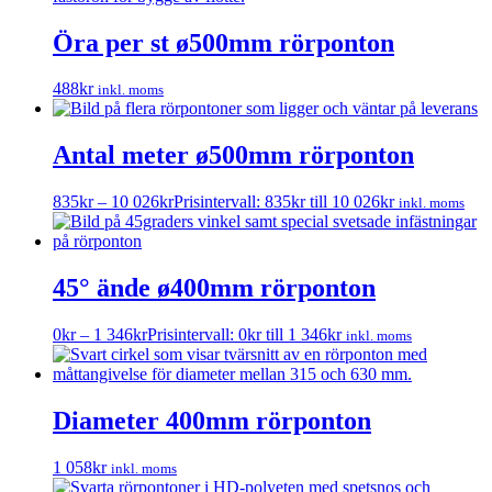
Öra per st ø500mm rörponton
488
kr
inkl. moms
Antal meter ø500mm rörponton
835
kr
–
10 026
kr
Prisintervall: 835kr till 10 026kr
inkl. moms
45° ände ø400mm rörponton
0
kr
–
1 346
kr
Prisintervall: 0kr till 1 346kr
inkl. moms
Diameter 400mm rörponton
1 058
kr
inkl. moms