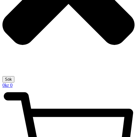
Sök
0
kr
0