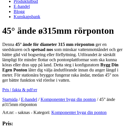
Produktutbud
E-handel
Blogg
Kunskapsbank
45° ände ø315mm rörponton
Denna
45° ände för diameter 315 mm rörponton
ger en
snedskuren och
spetsad nos
som minskar vattenmotståndet och ger
bättre glid vid bogsering eller förflyttning. Utförandet är särskilt
lämpligt för mindre flottar och pontonplattformar som ska kunna
köras eller dras upp på land. Detta steg i konfiguratorn
Bygg Din
Egen Ponton
låter dig välja ändutförande innan du anger längd i
meter. För stationära bryggor fungerar raka ändar, medan 45° nos
ger bättre funktion vid rörelse i vatten.
Pris | fakta & pdf:er
Startsida
/
E-handel
/
Komponenter bygg din ponton
/
45° ände
ø315mm rörponton
Art.nr:
- saknas -
Kategori:
Komponenter bygg din ponton
Pris: