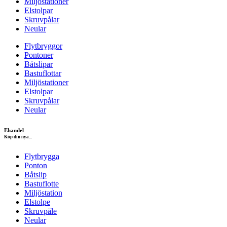
Miljöstationer
Elstolpar
Skruvpålar
Neular
Flytbryggor
Pontoner
Båtslipar
Bastuflottar
Miljöstationer
Elstolpar
Skruvpålar
Neular
Ehandel
Köp din nya...
Flytbrygga
Ponton
Båtslip
Bastuflotte
Miljöstation
Elstolpe
Skruvpåle
Neular