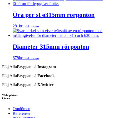
Öra per st ø315mm rörponton
281
kr
inkl. moms
Diameter 315mm rörponton
678
kr
inkl. moms
Följ AlfaBryggan på
Instagram
Följ AlfaBryggan på
Facebook
Följ AlfaBryggan på
X/twitter
Webbplatsen
Läs om...
Omdömen
Referenser