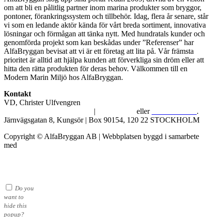
om att bli en pålitlig partner inom marina produkter som bryggor,
pontoner, förankringssystem och tillbehör. Idag, flera år senare, står
vi som en ledande aktör kända för vårt breda sortiment, innovativa
lösningar och förmågan att tänka nytt. Med hundratals kunder och
genomförda projekt som kan beskådas under ”Referenser” har
AlfaBryggan bevisat att vi är ett företag att lita på. Vår främsta
prioritet är alltid att hjälpa kunden att förverkliga sin dröm eller att
hitta den rätta produkten för deras behov. Välkommen till en
Modern Marin Miljö hos AlfaBryggan.
Kontakt
VD, Christer Ulfvengren
alfabryggan@alfabryggan.se
|
08-39 16 72
eller
070-482 69 09
.
Järnvägsgatan 8, Kungsör | Box 90154, 120 22 STOCKHOLM
Copyright © AlfaBryggan AB | Webbplatsen byggd i samarbete
med
Michael Thell
Do you
want to
hide this
popup?