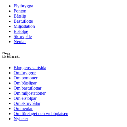
Flytbrygga
Ponton
Båtslip
Bastuflotte
Miljöstation
Elstolpe
Skruvpåle
Neular
Blogg
Läs inlägg på...
Bloggens startsida
Om bryggor
Om pontoner
Om båtslipar
Om bastuflottar
Om miljöstationer
Om elstolpar
Om skruvpålar
Om neular
Om företaget och webbplatsen
Nyheter