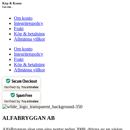
Köp & Konto
Läs om...
Om konto
Integritetspolicy
Frakt
Köp & betalning
Allmänna villkor
Om konto
Integritetspolicy
Frakt
Köp & betalning
Allmänna villkor
Secure Checkout
Verified by
Trustindex
Spam Free
Verified by
Trustindex
ALFABRYGGAN AB
AlfaBryggan slog upp sina portar redan 2009, drivna av en vision