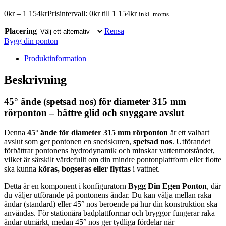
0
kr
–
1 154
kr
Prisintervall: 0kr till 1 154kr
inkl. moms
Placering
Rensa
Bygg din ponton
Produktinformation
Beskrivning
45° ände (spetsad nos) för diameter 315 mm
rörponton – bättre glid och snyggare avslut
Denna
45° ände för diameter 315 mm rörponton
är ett valbart
avslut som ger pontonen en snedskuren,
spetsad nos
. Utförandet
förbättrar pontonens hydrodynamik och minskar vattenmotståndet,
vilket är särskilt värdefullt om din mindre pontonplattform eller flotte
ska kunna
köras, bogseras eller flyttas
i vattnet.
Detta är en komponent i konfiguratorn
Bygg Din Egen Ponton
, där
du väljer utförande på pontonens ändar. Du kan välja mellan raka
ändar (standard) eller 45° nos beroende på hur din konstruktion ska
användas. För stationära badplattformar och bryggor fungerar raka
ändar utmärkt, medan 45° nos ger tydliga fördelar när