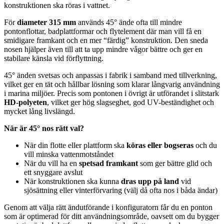
konstruktionen ska röras i vattnet.
För
diameter 315 mm
används 45° ände ofta till mindre
pontonflottar, badplattformar och flytelement där man vill få en
smidigare framkant och en mer “färdig” konstruktion. Den sneda
nosen hjälper även till att ta upp mindre vågor bättre och ger en
stabilare känsla vid förflyttning.
45° änden svetsas och anpassas i fabrik i samband med tillverkning,
vilket ger en tät och hållbar lösning som klarar långvarig användning
i marina miljöer. Precis som pontonen i övrigt är utförandet i slitstark
HD-polyeten
, vilket ger hög slagseghet, god UV-beständighet och
mycket lång livslängd.
När är 45° nos rätt val?
När din flotte eller plattform ska
köras eller bogseras
och du
vill minska vattenmotståndet
När du vill ha en
spetsad framkant
som ger bättre glid och
ett snyggare avslut
När konstruktionen ska kunna
dras upp på land
vid
sjösättning eller vinterförvaring (välj då ofta nos i båda ändar)
Genom att välja rätt ändutförande i konfiguratorn får du en ponton
som är optimerad för ditt användningsområde, oavsett om du bygger