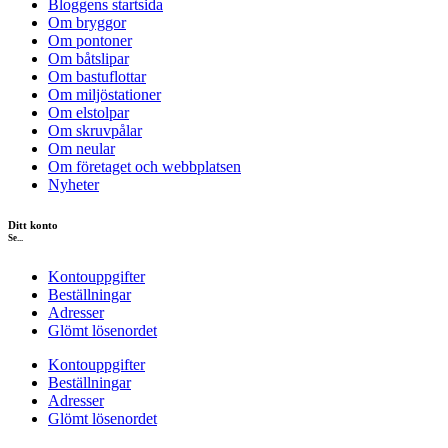
Bloggens startsida
Om bryggor
Om pontoner
Om båtslipar
Om bastuflottar
Om miljöstationer
Om elstolpar
Om skruvpålar
Om neular
Om företaget och webbplatsen
Nyheter
Ditt konto
Se...
Kontouppgifter
Beställningar
Adresser
Glömt lösenordet
Kontouppgifter
Beställningar
Adresser
Glömt lösenordet