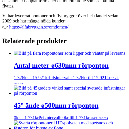
en stationär badplattform eller en mindre flotte som ska kunna
flyttas.
Vi har levererat pontoner och flytbryggor över hela landet sedan
2009 och har många nöjda kunder:
👉
https://alfabryggan.se/omdomen/
Relaterade produkter
Antal meter ø630mm rörponton
1 326
kr
–
15 921
kr
Prisintervall: 1 326kr till 15 921kr
inkl.
moms
45° ände ø500mm rörponton
0
kr
–
1 731
kr
Prisintervall: 0kr till 1 731kr
inkl. moms