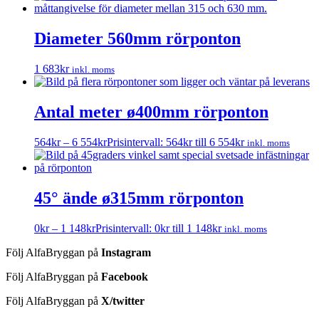
Diameter 560mm rörponton
1 683
kr
inkl. moms
Antal meter ø400mm rörponton
564
kr
–
6 554
kr
Prisintervall: 564kr till 6 554kr
inkl. moms
45° ände ø315mm rörponton
0
kr
–
1 148
kr
Prisintervall: 0kr till 1 148kr
inkl. moms
Följ AlfaBryggan på
Instagram
Följ AlfaBryggan på
Facebook
Följ AlfaBryggan på
X/twitter