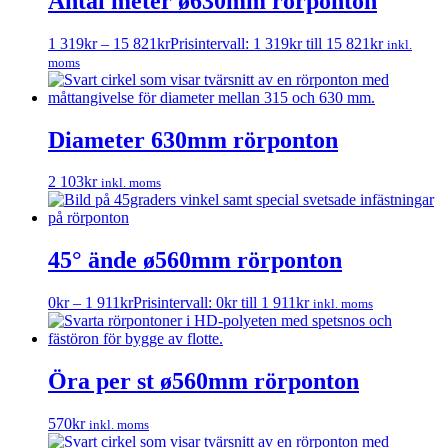
Antal meter ø630mm rörponton
1 319
kr
–
15 821
kr
Prisintervall: 1 319kr till 15 821kr
inkl.
moms
Diameter 630mm rörponton
2 103
kr
inkl. moms
45° ände ø560mm rörponton
0
kr
–
1 911
kr
Prisintervall: 0kr till 1 911kr
inkl. moms
Öra per st ø560mm rörponton
570
kr
inkl. moms