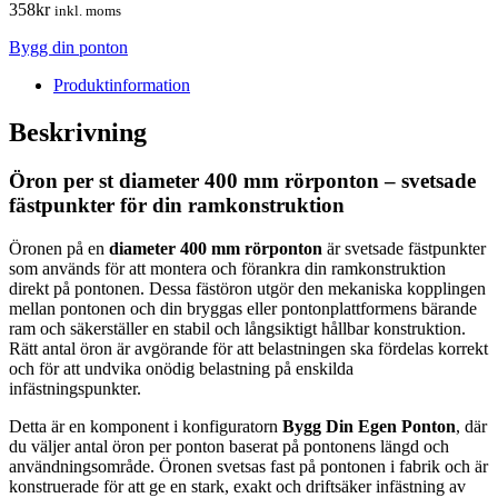
358
kr
inkl. moms
Bygg din ponton
Produktinformation
Beskrivning
Öron per st diameter 400 mm rörponton – svetsade
fästpunkter för din ramkonstruktion
Öronen på en
diameter 400 mm rörponton
är svetsade fästpunkter
som används för att montera och förankra din ramkonstruktion
direkt på pontonen. Dessa fästöron utgör den mekaniska kopplingen
mellan pontonen och din bryggas eller pontonplattformens bärande
ram och säkerställer en stabil och långsiktigt hållbar konstruktion.
Rätt antal öron är avgörande för att belastningen ska fördelas korrekt
och för att undvika onödig belastning på enskilda
infästningspunkter.
Detta är en komponent i konfiguratorn
Bygg Din Egen Ponton
, där
du väljer antal öron per ponton baserat på pontonens längd och
användningsområde. Öronen svetsas fast på pontonen i fabrik och är
konstruerade för att ge en stark, exakt och driftsäker infästning av