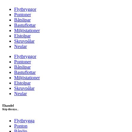
Flytbryggor
Pontoner
Båtslipar
Bastuflottar
Miljöstationer
Elstolpar
Skruvpålar
Neular
Flytbryggor
Pontoner
Båtslipar
Bastuflottar
Miljöstationer
Elstolpar
Skruvpålar
Neular
Ehandel
Köp din nya...
Flytbrygga
Ponton
Båtslip