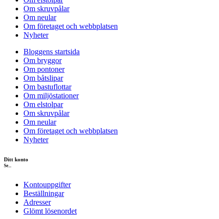
Om skruvpålar
Om neular
Om företaget och webbplatsen
Nyheter
Bloggens startsida
Om bryggor
Om pontoner
Om båtslipar
Om bastuflottar
Om miljöstationer
Om elstolpar
Om skruvpålar
Om neular
Om företaget och webbplatsen
Nyheter
Ditt konto
Se...
Kontouppgifter
Beställningar
Adresser
Glömt lösenordet