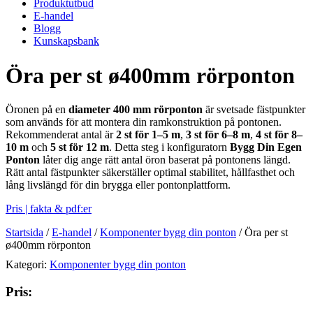
Produktutbud
E-handel
Blogg
Kunskapsbank
Öra per st ø400mm rörponton
Öronen på en
diameter 400 mm rörponton
är svetsade fästpunkter
som används för att montera din ramkonstruktion på pontonen.
Rekommenderat antal är
2 st för 1–5 m
,
3 st för 6–8 m
,
4 st för 8–
10 m
och
5 st för 12 m
. Detta steg i konfiguratorn
Bygg Din Egen
Ponton
låter dig ange rätt antal öron baserat på pontonens längd.
Rätt antal fästpunkter säkerställer optimal stabilitet, hållfasthet och
lång livslängd för din brygga eller pontonplattform.
Pris | fakta & pdf:er
Startsida
/
E-handel
/
Komponenter bygg din ponton
/
Öra per st
ø400mm rörponton
Kategori:
Komponenter bygg din ponton
Pris: