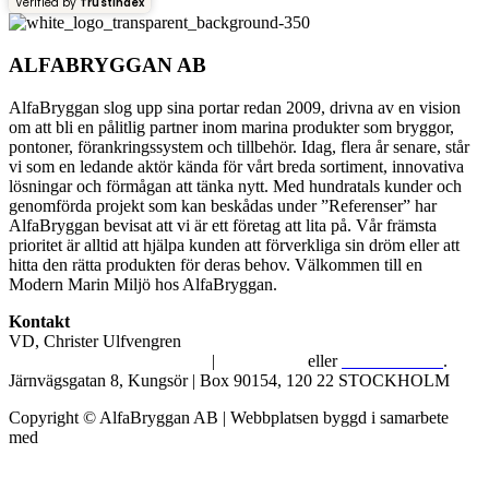
Verified by
Trustindex
ALFABRYGGAN AB
AlfaBryggan slog upp sina portar redan 2009, drivna av en vision
om att bli en pålitlig partner inom marina produkter som bryggor,
pontoner, förankringssystem och tillbehör. Idag, flera år senare, står
vi som en ledande aktör kända för vårt breda sortiment, innovativa
lösningar och förmågan att tänka nytt. Med hundratals kunder och
genomförda projekt som kan beskådas under ”Referenser” har
AlfaBryggan bevisat att vi är ett företag att lita på. Vår främsta
prioritet är alltid att hjälpa kunden att förverkliga sin dröm eller att
hitta den rätta produkten för deras behov. Välkommen till en
Modern Marin Miljö hos AlfaBryggan.
Kontakt
VD, Christer Ulfvengren
alfabryggan@alfabryggan.se
|
08-39 16 72
eller
070-482 69 09
.
Järnvägsgatan 8, Kungsör | Box 90154, 120 22 STOCKHOLM
Copyright © AlfaBryggan AB | Webbplatsen byggd i samarbete
med
Michael Thell