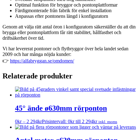
Optimal funktion för bryggor och pontonplattformar
Färdigmonterade från fabrik för enkel installation
Anpassas efter pontonens längd i konfiguratorn
Genom att välja rätt antal öron i konfiguratorn säkerställer du att din
brygga eller pontonplattform får rätt stabilitet, hållfasthet och
driftsäkerhet över tid.
Vi har levererat pontoner och flytbryggor över hela landet sedan
2009 och har många nöjda kunder:
👉
https://alfabryggan.se/omdomen/
Relaterade produkter
45° ände ø630mm rörponton
0
kr
–
2 294
kr
Prisintervall: 0kr till 2 294kr
inkl. moms