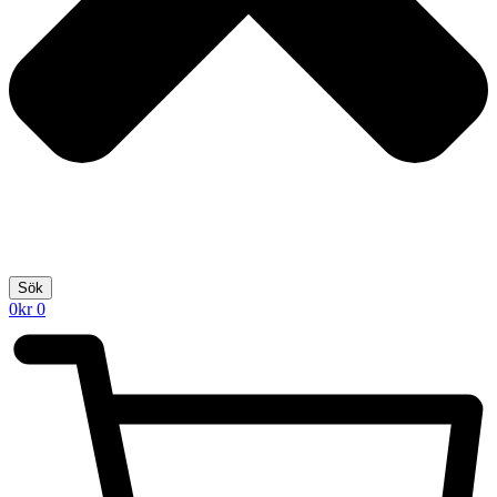
Sök
0
kr
0