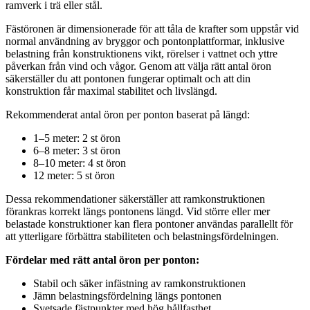
ramverk i trä eller stål.
Fästöronen är dimensionerade för att tåla de krafter som uppstår vid
normal användning av bryggor och pontonplattformar, inklusive
belastning från konstruktionens vikt, rörelser i vattnet och yttre
påverkan från vind och vågor. Genom att välja rätt antal öron
säkerställer du att pontonen fungerar optimalt och att din
konstruktion får maximal stabilitet och livslängd.
Rekommenderat antal öron per ponton baserat på längd:
1–5 meter: 2 st öron
6–8 meter: 3 st öron
8–10 meter: 4 st öron
12 meter: 5 st öron
Dessa rekommendationer säkerställer att ramkonstruktionen
förankras korrekt längs pontonens längd. Vid större eller mer
belastade konstruktioner kan flera pontoner användas parallellt för
att ytterligare förbättra stabiliteten och belastningsfördelningen.
Fördelar med rätt antal öron per ponton:
Stabil och säker infästning av ramkonstruktionen
Jämn belastningsfördelning längs pontonen
Svetsade fästpunkter med hög hållfasthet