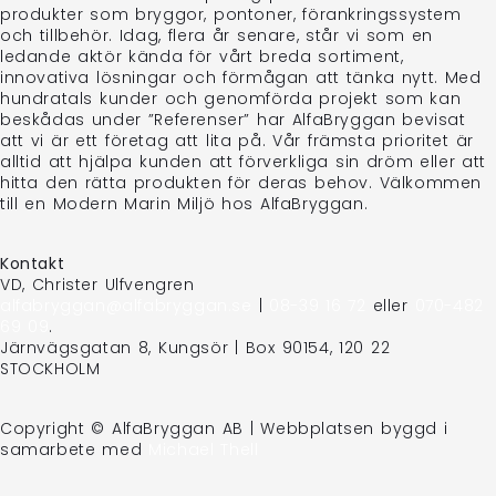
produkter som bryggor, pontoner, förankringssystem
och tillbehör. Idag, flera år senare, står vi som en
ledande aktör kända för vårt breda sortiment,
innovativa lösningar och förmågan att tänka nytt. Med
hundratals kunder och genomförda projekt som kan
beskådas under ”Referenser” har AlfaBryggan bevisat
att vi är ett företag att lita på. Vår främsta prioritet är
alltid att hjälpa kunden att förverkliga sin dröm eller att
hitta den rätta produkten för deras behov. Välkommen
till en Modern Marin Miljö hos AlfaBryggan.
Kontakt
VD, Christer Ulfvengren
alfabryggan@alfabryggan.se
|
08-39 16 72
eller
070-482
69 09
.
Järnvägsgatan 8, Kungsör | Box 90154, 120 22
STOCKHOLM
Copyright © AlfaBryggan AB | Webbplatsen byggd i
samarbete med
Michael Thell