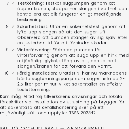
Testkörning:
Testkör
sugpumpen
genom att
öppna kranen, stoppa ner slangen i vattnet och
kontrollera att allt fungerar enligt
medföljande
beskrivning
.
Säkerhetstest:
Utför en säkerhetstest genom att
lyfta upp slangen så att den suger luft.
Observera att pumpen stänger av sig själv efter
en justerbar tid för att förhindra skador.
Vinterförvaring:
Förbered pumpen för
vinterförvaring genom att suga upp en hink med
miljövänligt
glykol
, stäng av allt, och ta bort
slangen/kranen för att förvara den varmt.
Färdig Installation:
Grattis! Ni har nu marknadens
bästa
sugtömningspump
som suger hela ca 2-
2,5 liter per minut, vilket säkerställer en effektiv
toalettömning
.
Kom ihåg:
Alltid följ
tillverkarens anvisningar
och lokala
föreskrifter vid installation av utrustning på bryggor för
att säkerställa att
avfallshantering
sker på ett
miljövänligt sätt och uppfyller
TSFS 2023:12
.
MILJÖ OCH KLIMAT – ANSVARSFULL