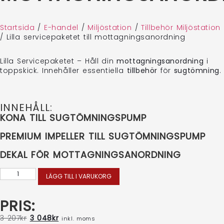
Startsida
/
E-handel
/
Miljöstation
/
Tillbehör Miljöstation
/
Lilla servicepaketet till mottagningsanordning
Lilla Servicepaketet – Håll din
mottagningsanordning
i
toppskick. Innehåller essentiella
tillbehör
för
sugtömning
.
INNEHÅLL:
KONA TILL SUGTÖMNINGSPUMP
PREMIUM IMPELLER TILL SUGTÖMNINGSPUMP
DEKAL FÖR MOTTAGNINGSANORDNING
LÄGG TILL I VARUKORG
PRIS:
3 207
kr
3 048
kr
inkl. moms