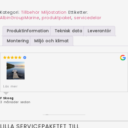
Kategori:
Tillbehör Miljöstation
Ettiketter:
AlbinGroupMarine
,
produktpaket
,
servicedelar
Produktinformation
Teknisk data
Leverantör
Montering
Miljö och klimat
Robusta prylar och fin hjälp. Mycket nöjd!
Läs mer
Svar från ägaren
F Skoog
Tack Fredrik för det fina omdömet om badbryggan och
3 månader sedan
båtslipen VR-2000E – och för fem stjärnor! ⭐⭐⭐⭐⭐
Vad roligt att höra att du är nöjd med både de robusta
prylarna och hjälpen från oss. Stort tack även för de fina
bilderna!
LILLA SERVICEPAKETET TILL