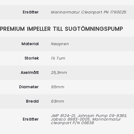
Ersätter
Marinarmatur Cleanport PN 1790025
PREMIUM IMPELLER TILL SUGTÖMNINGSPUMP
Material
Neopren
Storlek
1½ Tum
Axelmått
25,3mm
Diameter
95mm
Bredd
63mm
JMP 8124-01, Johnson Pump 09-838S,
Ersätter
Jabsco 8983-0005, Marinarmatur
cleanport P/N 09838