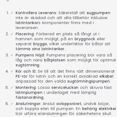
Kontrollera Leverans:
Säkerställ att
sugpumpen
inte är skadad och att alla tillbehör inklusive
latrintankar
s komponenter finns med i
leveransen.
Placering:
Förbered en plats så långt ut i
hamnen som möjligt, på en
bryggnock
eller
separat
brygga
, vilket underlättar för båtar att
tömma sina latrintankar
.
Pumpens Höjd:
Pumpens placering bör vara så
låg och nära
båtplatsen
som möjligt för optimal
sugtömning
.
Rör och El:
Se till att det finns rätt dimensionerat
PE-rör
för latrin och en korrekt avsäkrad
elkabel
anpassad för den valda
sugtömningspumpen
.
Montering:
Lossa
serviceluckan
och skruva fast
latrinpumpen
i underlaget med lämplig
fästanordning
.
Anslutningar:
Anslut
avloppsröret
, undvik böjar,
och koppla elen till pumpen. En
behörig elektriker
bör utföra elanslutningen för säkerhetens skull.