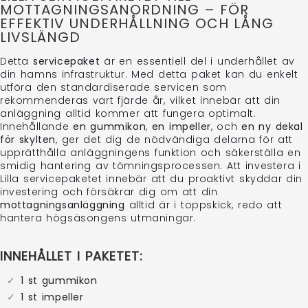
MOTTAGNINGSANORDNING – FÖR
Vi uppskattar verkligen att du tog dig tid att skriva detta.
EFFEKTIV UNDERHÅLLNING OCH LÅNG
Med vänlig hälsning,
LIVSLÄNGD
AlfaBryggan AB
Detta
servicepaket
är en essentiell del i underhållet av
din hamns infrastruktur. Med detta paket kan du enkelt
utföra den standardiserade servicen som
rekommenderas vart fjärde år, vilket innebär att din
anläggning alltid kommer att fungera optimalt.
Innehållande
en gummikon
,
en impeller
, och
en ny dekal
för skylten
, ger det dig de nödvändiga delarna för att
upprätthålla anläggningens funktion och säkerställa en
smidig hantering av tömningsprocessen. Att investera i
Lilla servicepaketet innebär att du proaktivt skyddar din
investering och försäkrar dig om att din
mottagningsanläggning
alltid är i toppskick, redo att
hantera högsäsongens utmaningar.
INNEHÅLLET I PAKETET:
1 st gummikon
1 st impeller