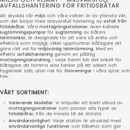
AVFALLSHANTERING FÖR FRITIDSBÅTAR
Att skydda vår
miljö
och våra vatten är av yttersta vikt,
och det börjar med ansvarsfull hantering av
avfall från
fritidsbåtar
. Våra
mottagningsstationer
, även kallade
sugtömningspumpar
för
sugtömning
av båtars
latrintankar
, är designade för att vara så enkla och
effektiva som möjligt, vilket uppmuntrar båtägare att
göra rätt val för
miljövänlig latrintömning
. Med en
effektiv
avfallshantering
genom en pålitlig
mottagningsanordning
i varje hamn blir det enkelt för
båtägare att tömma sina tankar på ett säkert och
hygieniskt sätt, utan risk för
föroreningar
i våra sjöar och
hav.
VÅRT SORTIMENT:
Varierande Modeller:
Vi erbjuder ett brett utbud av
mottagningsstationer
som passar alla typer av
fritidsbåtar
, från de minsta till de största.
Användarvänlighet:
Varje station är utrustad med
användarvänliga funktioner
och tillbehör som gör