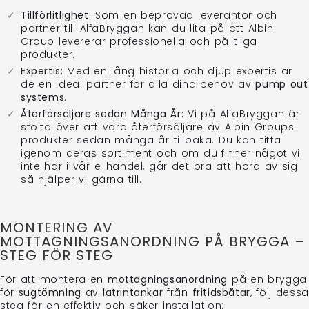
Tillförlitlighet:
Som en beprövad leverantör och
partner till AlfaBryggan kan du lita på att Albin
Group levererar professionella och pålitliga
produkter.
Expertis:
Med en lång historia och djup expertis är
de en ideal partner för alla dina behov av
pump out
systems
.
Återförsäljare sedan Många År:
Vi på AlfaBryggan är
stolta över att vara återförsäljare av Albin Groups
produkter sedan många år tillbaka. Du kan titta
igenom deras sortiment och om du finner något vi
inte har i vår e-handel, går det bra att höra av sig
så hjälper vi gärna till.
MONTERING AV
MOTTAGNINGSANORDNING PÅ BRYGGA –
STEG FÖR STEG
För att montera en
mottagningsanordning
på en brygga
för
sugtömning
av
latrintankar
från
fritidsbåtar
, följ dessa
steg för en effektiv och säker installation: