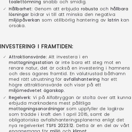
toalettömning
snabb och smidig.
Hållbarhet:
Genom att erbjuda
robusta
och
hållbara
lösningar
bidrar vi till att minska den negativa
miljöpåverkan
som otillbörlig hantering av
latrin
kan
orsaka.
INVESTERING I FRAMTIDEN:
Attraktionsvärde:
Att investera i en
mottagningsstation
är inte bara ett steg mot en
renare natur, det är också en investering i hamnens
och dess ägares framtid. En välutrustad båthamn
med rätt utrustning för
avfallshantering
har ett
högre attraktionsvärde och visar på ett
miljömedvetet ägarskap
.
Regelverk:
Vi på AlfaBryggan är stolta över att kunna
erbjuda marknadens mest pålitliga
mottagningsanordningar
som uppfyller de lagkrav
som trädde i kraft den 1 april 2015, samt de
obligatoriska avfallshanteringsplanerna enligt det
nya regelverket
TSFS 2023:12
. Detta är en del av vårt
engagemang för
miljö
och
klimat
.