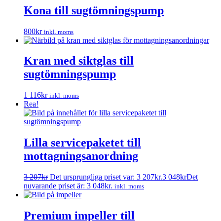
Kona till sugtömningspump
800
kr
inkl. moms
Kran med siktglas till
sugtömningspump
1 116
kr
inkl. moms
Rea!
Lilla servicepaketet till
mottagningsanordning
3 207
kr
Det ursprungliga priset var: 3 207kr.
3 048
kr
Det
nuvarande priset är: 3 048kr.
inkl. moms
Premium impeller till