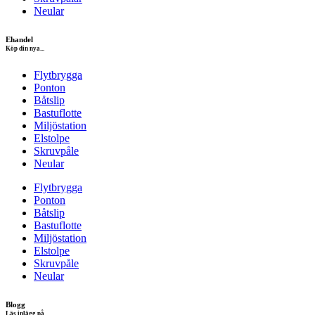
Neular
Ehandel
Köp din nya...
Flytbrygga
Ponton
Båtslip
Bastuflotte
Miljöstation
Elstolpe
Skruvpåle
Neular
Flytbrygga
Ponton
Båtslip
Bastuflotte
Miljöstation
Elstolpe
Skruvpåle
Neular
Blogg
Läs inlägg på...