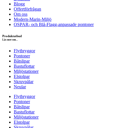
Blogg
Offertförfrågan
Om oss
Modern-Marin-Miljö
OSPAR- och Blå-Flagg-anpassade pontoner
Produktutbud
Läs mer om...
Flytbryggor
Pontoner
Båtslipar
Bastuflottar
Miljöstationer
Elstolpar
Skruvpålar
Neular
Flytbryggor
Pontoner
Båtslipar
Bastuflottar
Miljöstationer
Elstolpar
Skruvpålar