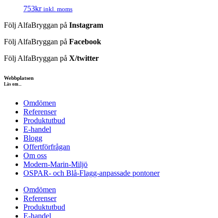
753
kr
inkl. moms
Följ AlfaBryggan på
Instagram
Följ AlfaBryggan på
Facebook
Följ AlfaBryggan på
X/twitter
Webbplatsen
Läs om...
Omdömen
Referenser
Produktutbud
E-handel
Blogg
Offertförfrågan
Om oss
Modern-Marin-Miljö
OSPAR- och Blå-Flagg-anpassade pontoner
Omdömen
Referenser
Produktutbud
E-handel