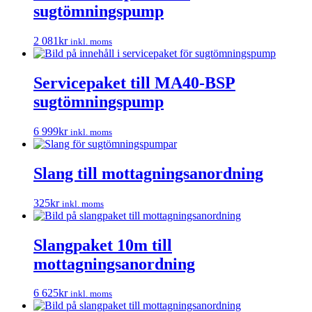
sugtömningspump
2 081
kr
inkl. moms
Servicepaket till MA40-BSP
sugtömningspump
6 999
kr
inkl. moms
Slang till mottagningsanordning
325
kr
inkl. moms
Slangpaket 10m till
mottagningsanordning
6 625
kr
inkl. moms