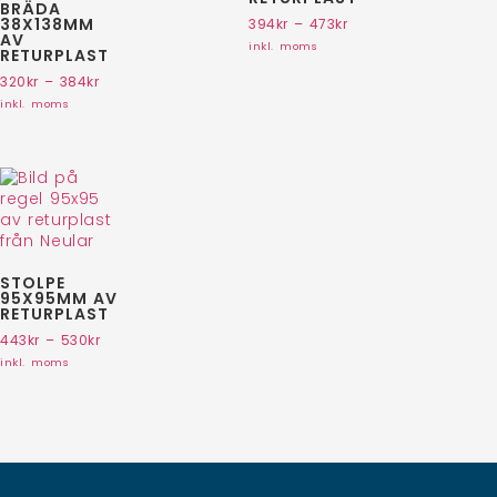
BRÄDA
38X138MM
394
kr
–
473
kr
AV
inkl. moms
RETURPLAST
320
kr
–
384
kr
inkl. moms
STOLPE
95X95MM AV
RETURPLAST
443
kr
–
530
kr
inkl. moms