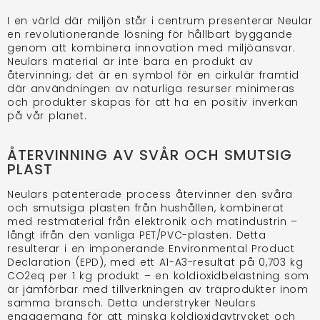
I en värld där miljön står i centrum presenterar Neular
en revolutionerande lösning för hållbart byggande
genom att kombinera innovation med miljöansvar.
Neulars material är inte bara en produkt av
återvinning; det är en symbol för en cirkulär framtid
där användningen av naturliga resurser minimeras
och produkter skapas för att ha en positiv inverkan
på vår planet.
ÅTERVINNING AV SVÅR OCH SMUTSIG
PLAST
Neulars patenterade process återvinner den svåra
och smutsiga plasten från hushållen, kombinerat
med restmaterial från elektronik och matindustrin –
långt ifrån den vanliga PET/PVC-plasten. Detta
resulterar i en imponerande Environmental Product
Declaration (EPD), med ett A1-A3-resultat på 0,703 kg
CO2eq per 1 kg produkt – en koldioxidbelastning som
är jämförbar med tillverkningen av träprodukter inom
samma bransch. Detta understryker Neulars
engagemang för att minska koldioxidavtrycket och