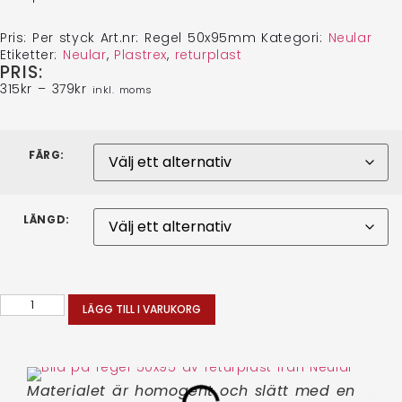
Pris:
Per styck
Art.nr:
Regel 50x95mm
Kategori:
Neular
Etiketter:
Neular
,
Plastrex
,
returplast
PRIS:
315
kr
–
379
kr
inkl. moms
FÄRG:
LÄNGD:
LÄGG TILL I VARUKORG
Materialet är homogent och slätt med en
Åte