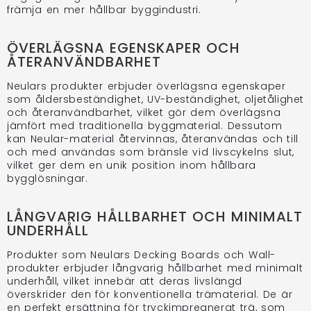
främja en mer hållbar byggindustri.
ÖVERLÄGSNA EGENSKAPER OCH
ÅTERANVÄNDBARHET
Neulars produkter erbjuder överlägsna egenskaper
som åldersbeständighet, UV-beständighet, oljetålighet
och återanvändbarhet, vilket gör dem överlägsna
jämfört med traditionella byggmaterial. Dessutom
kan Neular-material återvinnas, återanvändas och till
och med användas som bränsle vid livscykelns slut,
vilket ger dem en unik position inom hållbara
bygglösningar.
LÅNGVARIG HÅLLBARHET OCH MINIMALT
UNDERHÅLL
Produkter som Neulars Decking Boards och Wall-
produkter erbjuder långvarig hållbarhet med minimalt
underhåll, vilket innebär att deras livslängd
överskrider den för konventionella trämaterial. De är
en perfekt ersättning för tryckimpregnerat trä, som