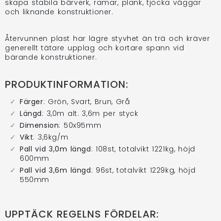
skapa stabila bärverk, ramar, plank, tjocka väggar
och liknande konstruktioner.
Återvunnen plast har lägre styvhet än trä och kräver
generellt tätare upplag och kortare spann vid
bärande konstruktioner.
PRODUKTINFORMATION:
Färger
: Grön, Svart, Brun, Grå
Längd
: 3,0m alt. 3,6m per styck
Dimension
: 50x95mm
Vikt
: 3,6kg/m
Pall vid 3,0m längd
: 108st, totalvikt 1221kg, höjd
600mm
Pall vid 3,6m längd
: 96st, totalvikt 1229kg, höjd
550mm
UPPTÄCK REGELNS FÖRDELAR: