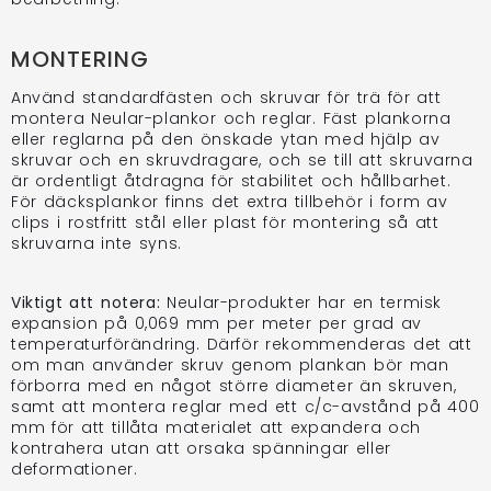
MONTERING
Använd standardfästen och skruvar för trä för att
montera Neular-plankor och reglar. Fäst plankorna
eller reglarna på den önskade ytan med hjälp av
skruvar och en skruvdragare, och se till att skruvarna
är ordentligt åtdragna för stabilitet och hållbarhet.
För däcksplankor finns det extra tillbehör i form av
clips i rostfritt stål eller plast för montering så att
skruvarna inte syns.
Viktigt att notera:
Neular-produkter har en termisk
expansion på 0,069 mm per meter per grad av
temperaturförändring. Därför rekommenderas det att
om man använder skruv genom plankan bör man
förborra med en något större diameter än skruven,
samt att montera reglar med ett c/c-avstånd på 400
mm för att tillåta materialet att expandera och
kontrahera utan att orsaka spänningar eller
deformationer.