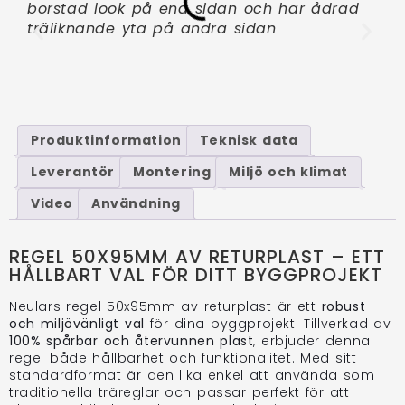
borstad look på ena sidan och har ådrad
omv
träliknande yta på andra sidan
som
sta
Produktinformation
Teknisk data
Leverantör
Montering
Miljö och klimat
Video
Användning
REGEL 50X95MM AV RETURPLAST – ETT
HÅLLBART VAL FÖR DITT BYGGPROJEKT
Neulars regel 50x95mm av returplast är ett
robust
och miljövänligt val
för dina byggprojekt. Tillverkad av
100% spårbar och återvunnen plast
, erbjuder denna
regel både hållbarhet och funktionalitet. Med sitt
standardformat är den lika enkel att använda som
traditionella träreglar och passar perfekt för att