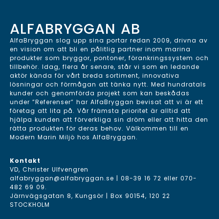
ALFABRYGGAN AB
AlfaBryggan slog upp sina portar redan 2009, drivna av
en vision om att bli en pålitlig partner inom marina
produkter som bryggor, pontoner, förankringssystem och
tillbehör. Idag, flera år senare, står vi som en ledande
aktör kända för vårt breda sortiment, innovativa
lösningar och förmågan att tänka nytt. Med hundratals
kunder och genomförda projekt som kan beskådas
under ”Referenser” har AlfaBryggan bevisat att vi är ett
företag att lita på. Vår främsta prioritet är alltid att
hjälpa kunden att förverkliga sin dröm eller att hitta den
rätta produkten för deras behov. Välkommen till en
Modern Marin Miljö hos AlfaBryggan.
Kontakt
VD, Christer Ulfvengren
alfabryggan@alfabryggan.se
|
08-39 16 72
eller
070-
482 69 09
.
Järnvägsgatan 8, Kungsör | Box 90154, 120 22
STOCKHOLM