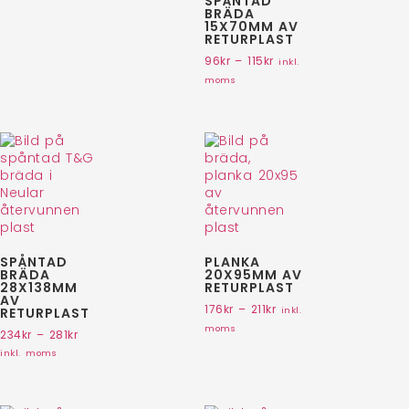
SPÅNTAD
BRÄDA
15X70MM AV
RETURPLAST
96
kr
–
115
kr
inkl.
moms
SPÅNTAD
PLANKA
BRÄDA
20X95MM AV
28X138MM
RETURPLAST
AV
176
kr
–
211
kr
RETURPLAST
inkl.
moms
234
kr
–
281
kr
inkl. moms