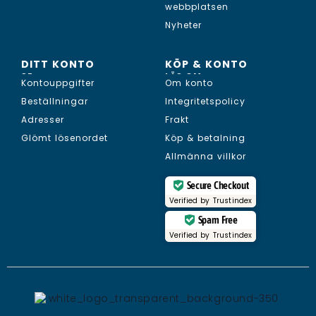
webbplatsen
Nyheter
DITT KONTO
KÖP & KONTO
SE...
LÄS OM...
Kontouppgifter
Om konto
Beställningar
Integritetspolicy
Adresser
Frakt
Glömt lösenordet
Köp & betalning
Allmänna villkor
Secure Checkout
Verified by
Trustindex
Spam Free
Verified by
Trustindex