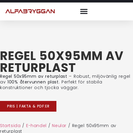
REGEL 50X95MM AV
RETURPLAST
Regel 50x95mm av returplast
– Robust, miljövänlig regel
av
100% återvunnen plast
. Perfekt för stabila
konstruktioner och tjocka väggar.
PRIS | FAKTA & PDF:ER
Startsida
/
E-handel
/
Neular
/
Regel 50x95mm av
returplast