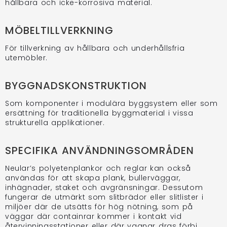
hållbara och icke-korrosiva material.
MÖBELTILLVERKNING
För tillverkning av hållbara och underhållsfria
utemöbler.
BYGGNADSKONSTRUKTION
Som komponenter i modulära byggsystem eller som
ersättning för traditionella byggmaterial i vissa
strukturella applikationer.
SPECIFIKA ANVÄNDNINGSOMRÅDEN
Neular’s polyetenplankor och reglar kan också
användas för att skapa plank, bullerväggar,
inhägnader, staket och avgränsningar. Dessutom
fungerar de utmärkt som slitbrädor eller slitlister i
miljöer där de utsätts för hög nötning, som på
väggar där containrar kommer i kontakt vid
återvinningsstationer eller där vagnar dras förbi.