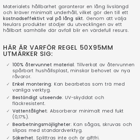
Materialets hållbarhet garanterar en lång livslängd
och kräver minimalt underhåll, vilket gör den till ett
kostnadseffektivt val på lång sikt
. Genom att välja
Neulars produkter stödjer du utvecklingen av ett
hållbart samhälle där avfall blir en värdefull resurs.
HÄR ÄR VARFÖR REGEL 50X95MM
UTMÄRKER SIG:
100% återvunnet material
: Tillverkat av återvunnen
spårbart hushållsplast, minskar behovet av nya
råvaror.
Enkel montering
: Kan bearbetas som trä med
vanliga verktyg.
Beständigt utseende
: UV-skyddat och
fläckresistent.
Vattentålighet
: Absorberar minimalt med fukt
(0,17%).
Bearbetningsmöjligheter
: Kan sågas, skruvas och
slipas med standardverktyg.
Säkerhet
: Splittras inte och är giftfri.