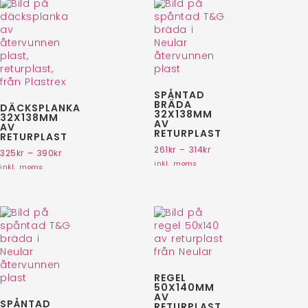
SPÅNTAD
BRÄDA
DÄCKSPLANKA
32X138MM
32X138MM
AV
AV
RETURPLAST
RETURPLAST
261
kr
–
314
kr
325
kr
–
390
kr
inkl. moms
inkl. moms
REGEL
50X140MM
AV
SPÅNTAD
RETURPLAST