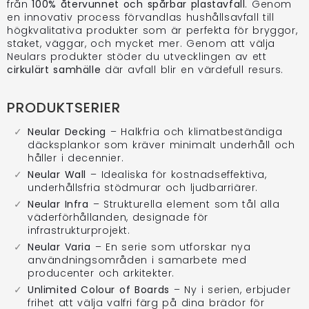
från
100% återvunnet och spårbar plastavfall
. Genom
en innovativ process förvandlas hushållsavfall till
högkvalitativa produkter som är perfekta för bryggor,
staket, väggar, och mycket mer. Genom att välja
Neulars produkter stöder du utvecklingen av ett
cirkulärt samhälle
där avfall blir en värdefull resurs.
PRODUKTSERIER
Neular Decking
– Halkfria och klimatbeständiga
däcksplankor som kräver minimalt underhåll och
håller i decennier.
Neular Wall
– Idealiska för kostnadseffektiva,
underhållsfria stödmurar och ljudbarriärer.
Neular Infra
– Strukturella element som tål alla
väderförhållanden, designade för
infrastrukturprojekt.
Neular Varia
– En serie som utforskar nya
användningsområden i samarbete med
producenter och arkitekter.
Unlimited Colour of Boards
– Ny i serien, erbjuder
frihet att välja valfri färg på dina brädor för