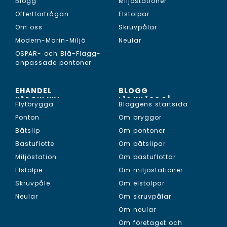
Blogg
Miljöstationer
Offertförfrågan
Elstolpar
Om oss
Skruvpålar
Modern-Marin-Miljö
Neular
OSPAR- och Blå-Flagg-
anpassade pontoner
EHANDEL
BLOGG
KÖP DIN NYA...
LÄS INLÄGG PÅ...
Flytbrygga
Bloggens startsida
Ponton
Om bryggor
Båtslip
Om pontoner
Bastuflotte
Om båtslipar
Miljöstation
Om bastuflottar
Elstolpe
Om miljöstationer
Skruvpåle
Om elstolpar
Neular
Om skruvpålar
Om neular
Om företaget och