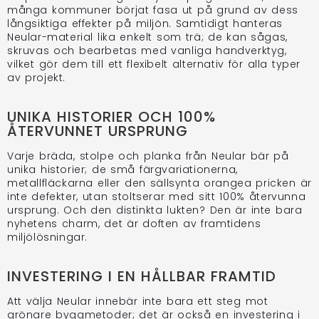
många kommuner börjat fasa ut på grund av dess
långsiktiga effekter på miljön. Samtidigt hanteras
Neular-material lika enkelt som trä; de kan sågas,
skruvas och bearbetas med vanliga handverktyg,
vilket gör dem till ett flexibelt alternativ för alla typer
av projekt.
UNIKA HISTORIER OCH 100%
ÅTERVUNNET URSPRUNG
Varje bräda, stolpe och planka från Neular bär på
unika historier; de små färgvariationerna,
metallfläckarna eller den sällsynta orangea pricken är
inte defekter, utan stoltserar med sitt 100% återvunna
ursprung. Och den distinkta lukten? Den är inte bara
nyhetens charm, det är doften av framtidens
miljölösningar.
INVESTERING I EN HÅLLBAR FRAMTID
Att välja Neular innebär inte bara ett steg mot
grönare byggmetoder; det är också en investering i