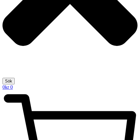
Sök
0
kr
0