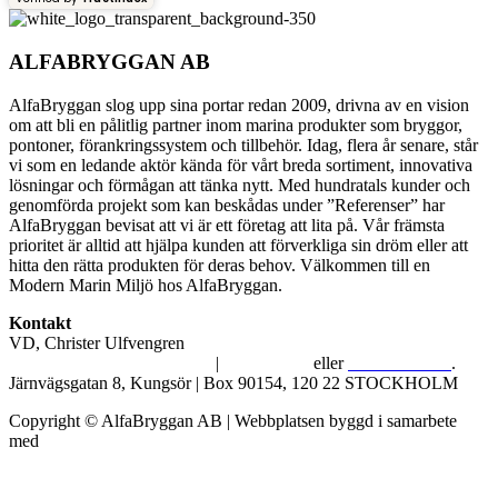
ALFABRYGGAN AB
AlfaBryggan slog upp sina portar redan 2009, drivna av en vision
om att bli en pålitlig partner inom marina produkter som bryggor,
pontoner, förankringssystem och tillbehör. Idag, flera år senare, står
vi som en ledande aktör kända för vårt breda sortiment, innovativa
lösningar och förmågan att tänka nytt. Med hundratals kunder och
genomförda projekt som kan beskådas under ”Referenser” har
AlfaBryggan bevisat att vi är ett företag att lita på. Vår främsta
prioritet är alltid att hjälpa kunden att förverkliga sin dröm eller att
hitta den rätta produkten för deras behov. Välkommen till en
Modern Marin Miljö hos AlfaBryggan.
Kontakt
VD, Christer Ulfvengren
alfabryggan@alfabryggan.se
|
08-39 16 72
eller
070-482 69 09
.
Järnvägsgatan 8, Kungsör | Box 90154, 120 22 STOCKHOLM
Copyright © AlfaBryggan AB | Webbplatsen byggd i samarbete
med
Michael Thell