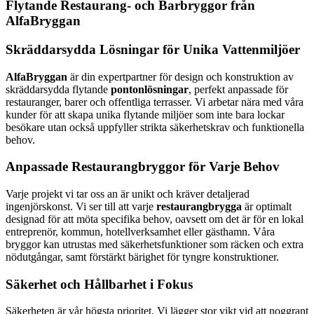
Flytande Restaurang- och Barbryggor från
AlfaBryggan
Skräddarsydda Lösningar för Unika Vattenmiljöer
AlfaBryggan
är din expertpartner för design och konstruktion av
skräddarsydda flytande
pontonlösningar
, perfekt anpassade för
restauranger, barer och offentliga terrasser. Vi arbetar nära med våra
kunder för att skapa unika flytande miljöer som inte bara lockar
besökare utan också uppfyller strikta säkerhetskrav och funktionella
behov.
Anpassade Restaurangbryggor för Varje Behov
Varje projekt vi tar oss an är unikt och kräver detaljerad
ingenjörskonst. Vi ser till att varje
restaurangbrygga
är optimalt
designad för att möta specifika behov, oavsett om det är för en lokal
entreprenör, kommun, hotellverksamhet eller gästhamn. Våra
bryggor kan utrustas med säkerhetsfunktioner som räcken och extra
nödutgångar, samt förstärkt bärighet för tyngre konstruktioner.
Säkerhet och Hållbarhet i Fokus
Säkerheten är vår högsta prioritet. Vi lägger stor vikt vid att noggrant