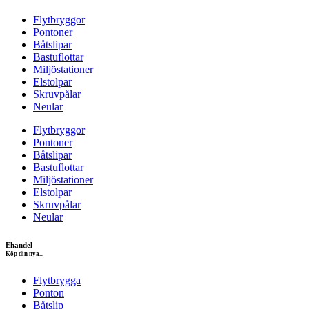
Flytbryggor
Pontoner
Båtslipar
Bastuflottar
Miljöstationer
Elstolpar
Skruvpålar
Neular
Flytbryggor
Pontoner
Båtslipar
Bastuflottar
Miljöstationer
Elstolpar
Skruvpålar
Neular
Ehandel
Köp din nya...
Flytbrygga
Ponton
Båtslip