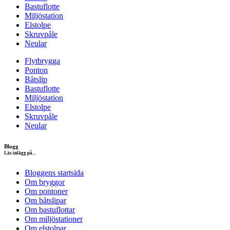
Bastuflotte
Miljöstation
Elstolpe
Skruvpåle
Neular
Flytbrygga
Ponton
Båtslip
Bastuflotte
Miljöstation
Elstolpe
Skruvpåle
Neular
Blogg
Läs inlägg på...
Bloggens startsida
Om bryggor
Om pontoner
Om båtslipar
Om bastuflottar
Om miljöstationer
Om elstolpar