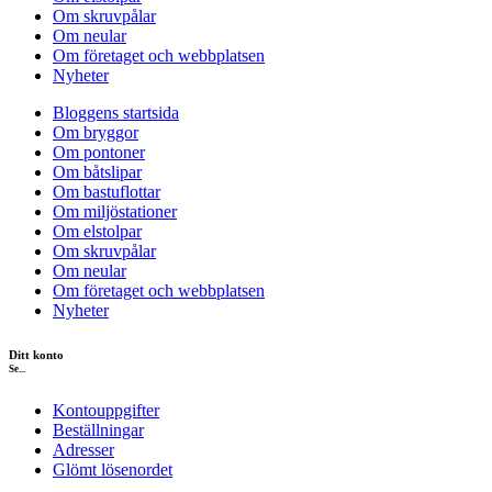
Om skruvpålar
Om neular
Om företaget och webbplatsen
Nyheter
Bloggens startsida
Om bryggor
Om pontoner
Om båtslipar
Om bastuflottar
Om miljöstationer
Om elstolpar
Om skruvpålar
Om neular
Om företaget och webbplatsen
Nyheter
Ditt konto
Se...
Kontouppgifter
Beställningar
Adresser
Glömt lösenordet