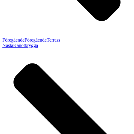
Föregående
Föregående
Terrass
Nästa
Kanotbrygga