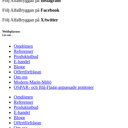
Följ AlfaBryggan på
Instagram
Följ AlfaBryggan på
Facebook
Följ AlfaBryggan på
X/twitter
Webbplatsen
Läs om...
Omdömen
Referenser
Produktutbud
E-handel
Blogg
Offertförfrågan
Om oss
Modern-Marin-Miljö
OSPAR- och Blå-Flagg-anpassade pontoner
Omdömen
Referenser
Produktutbud
E-handel
Blogg
Offertförfrågan
Om oss