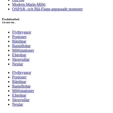
Modern-Marin-Miljö
OSPAR- och Blå-Flagg-anpassade pontoner
Produktutbud
Läs mer om...
Flytbryggor
Pontoner
Båtslipar
Bastuflottar
Miljöstationer
Elstolpar
Skruvpålar
Neular
Flytbryggor
Pontoner
Båtslipar
Bastuflottar
Miljöstationer
Elstolpar
Skruvpålar
Neular