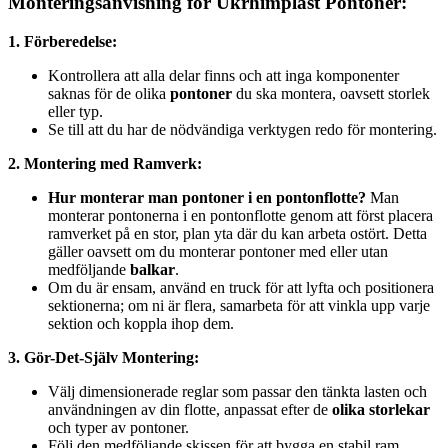
Monteringsanvisning för Ukrhimplast Pontoner:
1. Förberedelse:
Kontrollera att alla delar finns och att inga komponenter
saknas för de olika
pontoner
du ska montera, oavsett storlek
eller typ.
Se till att du har de nödvändiga verktygen redo för montering.
2. Montering med Ramverk:
Hur monterar man pontoner i en pontonflotte?
Man
monterar pontonerna i en pontonflotte genom att först placera
ramverket på en stor, plan yta där du kan arbeta ostört. Detta
gäller oavsett om du monterar pontoner med eller utan
medföljande
balkar
.
Om du är ensam, använd en truck för att lyfta och positionera
sektionerna; om ni är flera, samarbeta för att vinkla upp varje
sektion och koppla ihop dem.
3. Gör-Det-Själv Montering:
Välj dimensionerade reglar som passar den tänkta lasten och
användningen av din flotte, anpassat efter de
olika storlekar
och typer av pontoner.
Följ den medföljande skissen för att bygga en stabil ram,