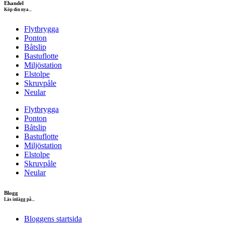
Ehandel
Köp din nya...
Flytbrygga
Ponton
Båtslip
Bastuflotte
Miljöstation
Elstolpe
Skruvpåle
Neular
Flytbrygga
Ponton
Båtslip
Bastuflotte
Miljöstation
Elstolpe
Skruvpåle
Neular
Blogg
Läs inlägg på...
Bloggens startsida