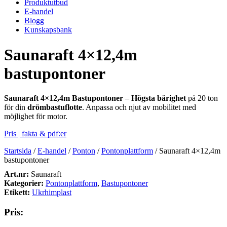
Produktutbud
E-handel
Blogg
Kunskapsbank
Saunaraft 4×12,4m
bastupontoner
Saunaraft 4×12,4m Bastupontoner
–
Högsta bärighet
på 20 ton
för din
drömbastuflotte
. Anpassa och njut av mobilitet med
möjlighet för motor.
Pris | fakta & pdf:er
Startsida
/
E-handel
/
Ponton
/
Pontonplattform
/
Saunaraft 4×12,4m
bastupontoner
Art.nr:
Saunaraft
Kategorier:
Pontonplattform
,
Bastupontoner
Etikett:
Ukrhimplast
Pris: