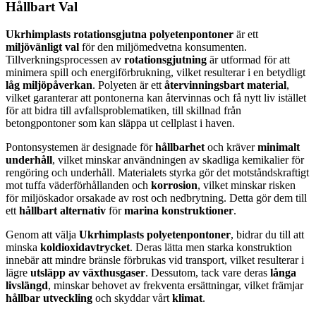
Hållbart Val
Ukrhimplasts
rotationsgjutna polyetenpontoner
är ett
miljövänligt val
för den miljömedvetna konsumenten.
Tillverkningsprocessen av
rotationsgjutning
är utformad för att
minimera spill och energiförbrukning, vilket resulterar i en betydligt
låg miljöpåverkan
. Polyeten är ett
återvinningsbart material
,
vilket garanterar att pontonerna kan återvinnas och få nytt liv istället
för att bidra till avfallsproblematiken, till skillnad från
betongpontoner som kan släppa ut cellplast i haven.
Pontonsystemen är designade för
hållbarhet
och kräver
minimalt
underhåll
, vilket minskar användningen av skadliga kemikalier för
rengöring och underhåll. Materialets styrka gör det motståndskraftigt
mot tuffa väderförhållanden och
korrosion
, vilket minskar risken
för miljöskador orsakade av rost och nedbrytning. Detta gör dem till
ett
hållbart alternativ
för
marina konstruktioner
.
Genom att välja
Ukrhimplasts polyetenpontoner
, bidrar du till att
minska
koldioxidavtrycket
. Deras lätta men starka konstruktion
innebär att mindre bränsle förbrukas vid transport, vilket resulterar i
lägre
utsläpp av växthusgaser
. Dessutom, tack vare deras
långa
livslängd
, minskar behovet av frekventa ersättningar, vilket främjar
hållbar utveckling
och skyddar vårt
klimat
.