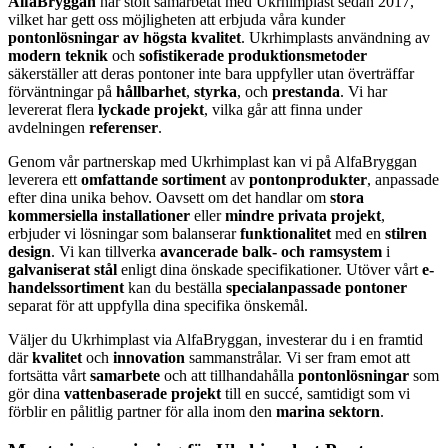
AlfaBryggan
har stolt samarbetat med Ukrhimplast sedan 2017,
vilket har gett oss möjligheten att erbjuda våra kunder
pontonlösningar av högsta kvalitet
. Ukrhimplasts användning av
modern teknik
och
sofistikerade produktionsmetoder
säkerställer att deras pontoner inte bara uppfyller utan överträffar
förväntningar på
hållbarhet
,
styrka
, och
prestanda
. Vi har
levererat flera
lyckade projekt
, vilka går att finna under
avdelningen
referenser
.
Genom vår partnerskap med Ukrhimplast kan vi på AlfaBryggan
leverera ett
omfattande sortiment
av
pontonprodukter
, anpassade
efter dina unika behov. Oavsett om det handlar om
stora
kommersiella installationer
eller
mindre privata projekt
,
erbjuder vi lösningar som balanserar
funktionalitet
med en
stilren
design
. Vi kan tillverka
avancerade balk- och ramsystem
i
galvaniserat stål
enligt dina önskade specifikationer. Utöver vårt
e-
handelssortiment
kan du beställa
specialanpassade pontoner
separat för att uppfylla dina specifika önskemål.
Väljer du Ukrhimplast via AlfaBryggan, investerar du i en framtid
där
kvalitet
och
innovation
sammanstrålar. Vi ser fram emot att
fortsätta vårt
samarbete
och att tillhandahålla
pontonlösningar
som
gör dina
vattenbaserade projekt
till en succé, samtidigt som vi
förblir en pålitlig partner för alla inom den
marina sektorn
.