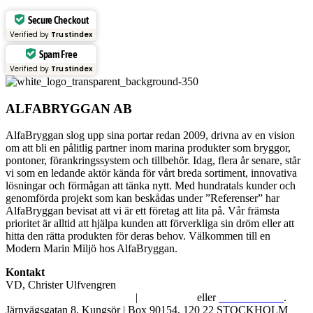
Secure Checkout
Verified by
Trustindex
Spam Free
Verified by
Trustindex
ALFABRYGGAN AB
AlfaBryggan slog upp sina portar redan 2009, drivna av en vision
om att bli en pålitlig partner inom marina produkter som bryggor,
pontoner, förankringssystem och tillbehör. Idag, flera år senare, står
vi som en ledande aktör kända för vårt breda sortiment, innovativa
lösningar och förmågan att tänka nytt. Med hundratals kunder och
genomförda projekt som kan beskådas under ”Referenser” har
AlfaBryggan bevisat att vi är ett företag att lita på. Vår främsta
prioritet är alltid att hjälpa kunden att förverkliga sin dröm eller att
hitta den rätta produkten för deras behov. Välkommen till en
Modern Marin Miljö hos AlfaBryggan.
Kontakt
VD, Christer Ulfvengren
alfabryggan@alfabryggan.se
|
08-39 16 72
eller
070-482 69 09
.
Järnvägsgatan 8, Kungsör | Box 90154, 120 22 STOCKHOLM