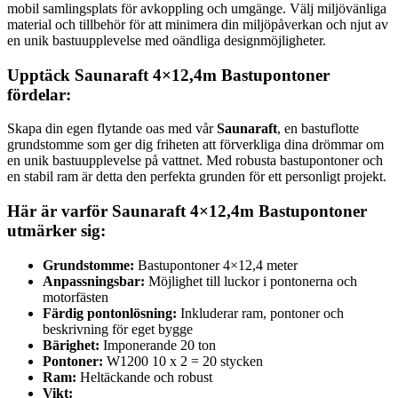
mobil samlingsplats för avkoppling och umgänge. Välj miljövänliga
material och tillbehör för att minimera din miljöpåverkan och njut av
en unik bastuupplevelse med oändliga designmöjligheter.
Upptäck Saunaraft 4×12,4m Bastupontoner
fördelar:
Skapa din egen flytande oas med vår
Saunaraft
, en bastuflotte
grundstomme som ger dig friheten att förverkliga dina drömmar om
en unik bastuupplevelse på vattnet. Med robusta bastupontoner och
en stabil ram är detta den perfekta grunden för ett personligt projekt.
Här är varför Saunaraft 4×12,4m Bastupontoner
utmärker sig:
Grundstomme:
Bastupontoner 4×12,4 meter
Anpassningsbar:
Möjlighet till luckor i pontonerna och
motorfästen
Färdig pontonlösning:
Inkluderar ram, pontoner och
beskrivning för eget bygge
Bärighet:
Imponerande 20 ton
Pontoner:
W1200 10 x 2 = 20 stycken
Ram:
Heltäckande och robust
Vikt: