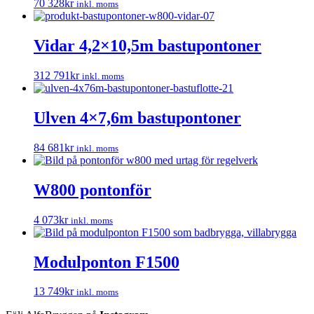
70 328
kr
inkl. moms
Vidar 4,2×10,5m bastupontoner
312 791
kr
inkl. moms
Ulven 4×7,6m bastupontoner
84 681
kr
inkl. moms
W800 pontonför
4 073
kr
inkl. moms
Modulponton F1500
13 749
kr
inkl. moms