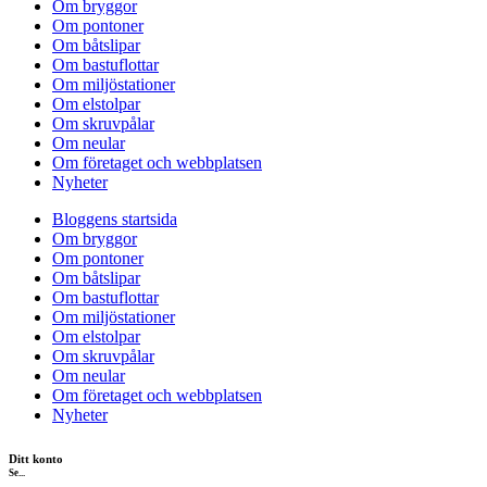
Om bryggor
Om pontoner
Om båtslipar
Om bastuflottar
Om miljöstationer
Om elstolpar
Om skruvpålar
Om neular
Om företaget och webbplatsen
Nyheter
Bloggens startsida
Om bryggor
Om pontoner
Om båtslipar
Om bastuflottar
Om miljöstationer
Om elstolpar
Om skruvpålar
Om neular
Om företaget och webbplatsen
Nyheter
Ditt konto
Se...