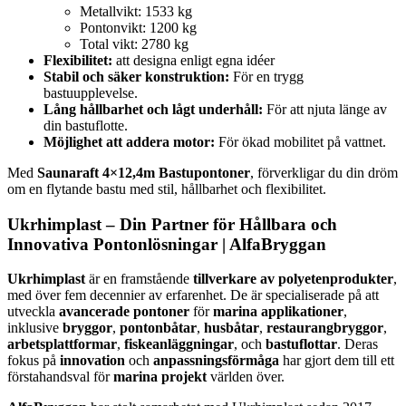
Metallvikt: 1533 kg
Pontonvikt: 1200 kg
Total vikt: 2780 kg
Flexibilitet:
att designa enligt egna idéer
Stabil och säker konstruktion:
För en trygg
bastuupplevelse.
Lång hållbarhet och lågt underhåll:
För att njuta länge av
din bastuflotte.
Möjlighet att addera motor:
För ökad mobilitet på vattnet.
Med
Saunaraft 4×12,4m Bastupontoner
, förverkligar du din dröm
om en flytande bastu med stil, hållbarhet och flexibilitet.
Ukrhimplast – Din Partner för
Hållbara
och
Innovativa Pontonlösningar
| AlfaBryggan
Ukrhimplast
är en framstående
tillverkare av polyetenprodukter
,
med över fem decennier av erfarenhet. De är specialiserade på att
utveckla
avancerade pontoner
för
marina applikationer
,
inklusive
bryggor
,
pontonbåtar
,
husbåtar
,
restaurangbryggor
,
arbetsplattformar
,
fiskeanläggningar
, och
bastuflottar
. Deras
fokus på
innovation
och
anpassningsförmåga
har gjort dem till ett
förstahandsval för
marina projekt
världen över.