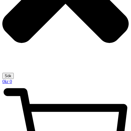
Sök
0
kr
0