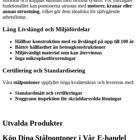
storlekar och kopplas samman med flexibla system. För ytterligare
funktionalitet kan pontonerna utrustas med
motorer, kranar eller
annan utrustning
, vilket gör dem idealiska för självgående
arbetsflottar.
Lång Livslängd och Miljöfördelar
Hållbar konstruktion med en livslängd på upp till 100 år
Bättre hållfasthet än betongkonstruktioner
Miljövänligt material som kan återvinnas
Inga mikroplastföroreningar
Certifiering och Standardisering
Våra
stålpontoner
uppfyller höga kvalitetskrav och levereras med:
Standardmått och certifieringar
Noggrann inspektion för skräddarsydda lösningar
Utvalda Produkter
Köp Dina Stålpontoner i Vår E-handel