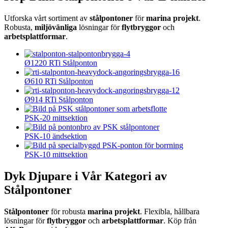
Utforska vårt sortiment av
stålpontoner
för
marina projekt
.
Robusta,
miljövänliga
lösningar för
flytbryggor
och
arbetsplattformar
.
Ø1220 RTi Stålponton
Ø610 RTi Stålponton
Ø914 RTi Stålponton
PSK-20 mittsektion
PSK-10 ändsektion
PSK-10 mittsektion
Dyk Djupare i Vår Kategori av
Stålpontoner
Stålpontoner
för robusta
marina projekt
. Flexibla, hållbara
lösningar för
flytbryggor
och
arbetsplattformar
. Köp från