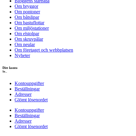
Bloggens startsida
Om bryggor
Om pontoner
Om båtslipar
Om bastuflottar
Om miljöstationer
Om elstolpar
Om skruvpålar
Om neular
Om företaget och webbplatsen
Nyheter
Ditt konto
Se...
Kontouppgifter
Beställningar
Adresser
Glömt lösenordet
Kontouppgifter
Beställningar
Adresser
Glömt lösenordet