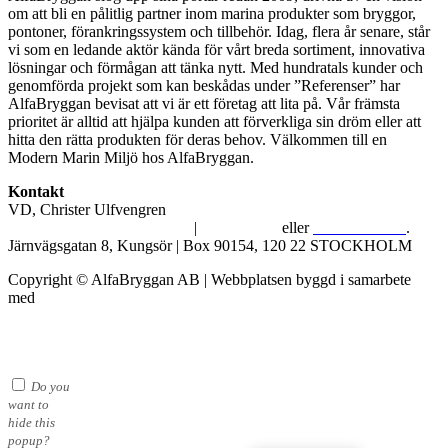
om att bli en pålitlig partner inom marina produkter som bryggor,
pontoner, förankringssystem och tillbehör. Idag, flera år senare, står
vi som en ledande aktör kända för vårt breda sortiment, innovativa
lösningar och förmågan att tänka nytt. Med hundratals kunder och
genomförda projekt som kan beskådas under ”Referenser” har
AlfaBryggan bevisat att vi är ett företag att lita på. Vår främsta
prioritet är alltid att hjälpa kunden att förverkliga sin dröm eller att
hitta den rätta produkten för deras behov. Välkommen till en
Modern Marin Miljö hos AlfaBryggan.
Kontakt
VD, Christer Ulfvengren
alfabryggan@alfabryggan.se
|
08-39 16 72
eller
070-482 69 09
.
Järnvägsgatan 8, Kungsör | Box 90154, 120 22 STOCKHOLM
Copyright © AlfaBryggan AB | Webbplatsen byggd i samarbete
med
Michael Thell
Do you
want to
hide this
popup?