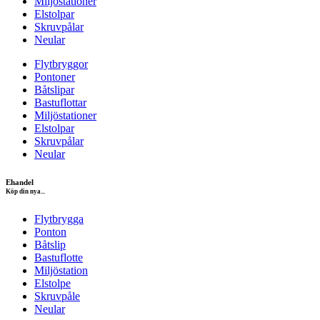
Miljöstationer
Elstolpar
Skruvpålar
Neular
Flytbryggor
Pontoner
Båtslipar
Bastuflottar
Miljöstationer
Elstolpar
Skruvpålar
Neular
Ehandel
Köp din nya...
Flytbrygga
Ponton
Båtslip
Bastuflotte
Miljöstation
Elstolpe
Skruvpåle
Neular