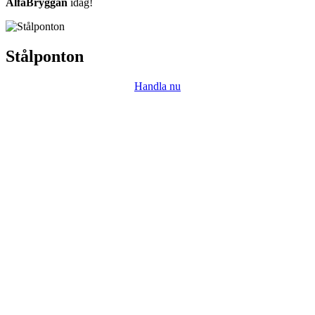
AlfaBryggan
idag!
Stålponton
Handla nu