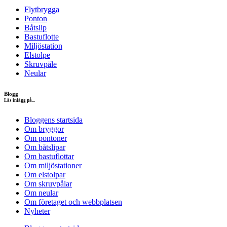
Flytbrygga
Ponton
Båtslip
Bastuflotte
Miljöstation
Elstolpe
Skruvpåle
Neular
Blogg
Läs inlägg på...
Bloggens startsida
Om bryggor
Om pontoner
Om båtslipar
Om bastuflottar
Om miljöstationer
Om elstolpar
Om skruvpålar
Om neular
Om företaget och webbplatsen
Nyheter