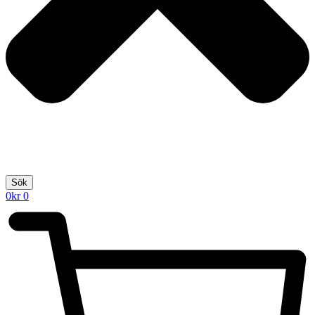
Sök
0
kr
0