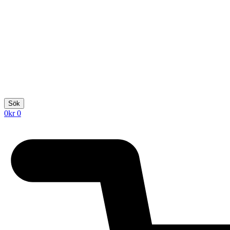
Sök
0
kr
0