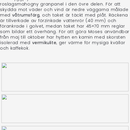
roslagsmahogny granpanel i den övre delen. För att
skydda mot väder och vind är nedre väggarna målade
med
våtrumsfärg
, och taket är täckt med plåt. Räckena
är tillverkade av förzinkade vattenrör (40 mm) och
förankrade i golvet, medan taket har 45×70 mm reglar
som bildar ett överhäng. För att göra Moses användbar
från maj till oktober har hytten en kamin med skorsten
isolerad med
vermikulite
, ger värme för mysiga kvällar
och kaffekok.