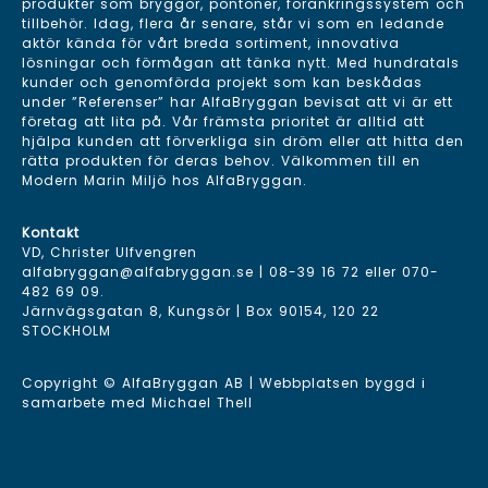
produkter som bryggor, pontoner, förankringssystem och
tillbehör. Idag, flera år senare, står vi som en ledande
aktör kända för vårt breda sortiment, innovativa
lösningar och förmågan att tänka nytt. Med hundratals
kunder och genomförda projekt som kan beskådas
under ”Referenser” har AlfaBryggan bevisat att vi är ett
företag att lita på. Vår främsta prioritet är alltid att
hjälpa kunden att förverkliga sin dröm eller att hitta den
rätta produkten för deras behov. Välkommen till en
Modern Marin Miljö hos AlfaBryggan.
Kontakt
VD, Christer Ulfvengren
alfabryggan@alfabryggan.se
|
08-39 16 72
eller
070-
482 69 09
.
Järnvägsgatan 8, Kungsör | Box 90154, 120 22
STOCKHOLM
Copyright © AlfaBryggan AB | Webbplatsen byggd i
samarbete med
Michael Thell