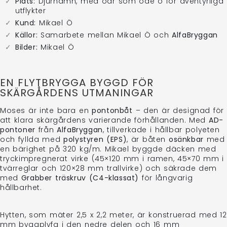
Plats:
Djurhamn, med öar som öde ö för äventyrliga
utflykter
Kund:
Mikael Ö
Källor:
Samarbete mellan Mikael Ö och
AlfaBryggan
Bilder:
Mikael Ö
EN FLYTBRYGGA BYGGD FÖR
SKÄRGÅRDENS UTMANINGAR
Moses är inte bara en
pontonbåt
– den är designad för
att klara skärgårdens varierande förhållanden. Med
AD-
pontoner
från
AlfaBryggan
, tillverkade i hållbar polyeten
och fyllda med
polystyren (EPS)
, är båten
osänkbar
med
en bärighet på 320 kg/m. Mikael byggde däcken med
tryckimpregnerat virke (45×120 mm i ramen, 45×70 mm i
tvärreglar och 120×28 mm trallvirke) och säkrade dem
med
Grabber träskruv (C4-klassat)
för långvarig
hållbarhet.
Hytten, som mäter 2,5 x 2,2 meter, är konstruerad med 12
mm byggplyfa i den nedre delen och 16 mm