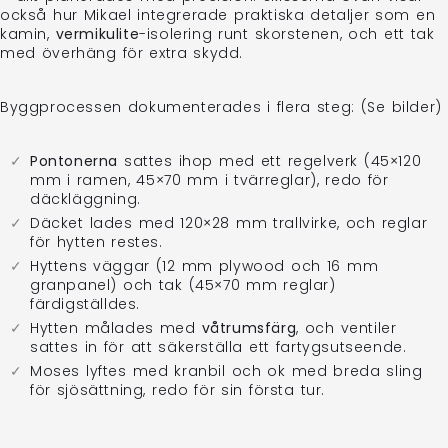
också hur Mikael integrerade praktiska detaljer som en
kamin,
vermikulite
-isolering runt skorstenen, och ett tak
med överhäng för extra skydd.
Byggprocessen dokumenterades i flera steg: (Se bilder)
Pontonerna
sattes ihop med ett regelverk (45×120
mm i ramen, 45×70 mm i tvärreglar), redo för
däckläggning.
Däcket lades med 120×28 mm trallvirke, och reglar
för hytten restes.
Hyttens väggar (12 mm plywood och 16 mm
granpanel) och tak (45×70 mm reglar)
färdigställdes.
Hytten målades med
våtrumsfärg
, och ventiler
sattes in för att säkerställa ett fartygsutseende.
Moses lyftes med kranbil och ok med breda sling
för sjösättning, redo för sin första tur.