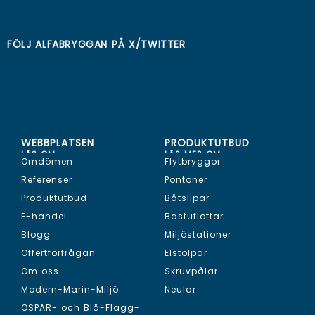
FÖLJ ALFABRYGGAN PÅ
X/TWITTER
WEBBPLATSEN
PRODUKTUTBUD
LÄS OM...
LÄS MER OM...
Omdömen
Flytbryggor
Referenser
Pontoner
Produktutbud
Båtslipar
E-handel
Bastuflottar
Blogg
Miljöstationer
Offertförfrågan
Elstolpar
Om oss
Skruvpålar
Modern-Marin-Miljö
Neular
OSPAR- och Blå-Flagg-