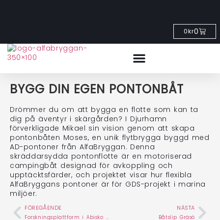
0
0
kr
BYGG DIN EGEN PONTONBÅT
Drömmer du om att bygga en flotte som kan ta
dig på äventyr i skärgården? I Djurhamn
förverkligade Mikael sin vision genom att skapa
pontonbåten Moses, en unik flytbrygga byggd med
AD-pontoner från AlfaBryggan. Denna
skräddarsydda pontonflotte är en motoriserad
campingbåt designad för avkoppling och
upptäcktsfärder, och projektet visar hur flexibla
AlfaBryggans pontoner är för GDS-projekt i marina
miljöer.
FÖREGÅENDE
NÄSTA
Forskningsplattform i Abisko – HDPE-pontoner
Båtslip Gräsö