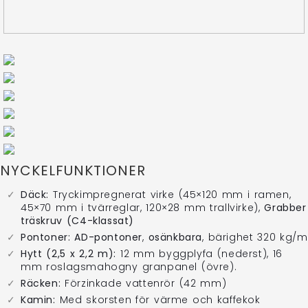
NYCKELFUNKTIONER
Däck:
Tryckimpregnerat virke (45×120 mm i ramen,
45×70 mm i tvärreglar, 120×28 mm trallvirke),
Grabber
träskruv (C4-klassat)
Pontoner:
AD-pontoner
,
osänkbara
, bärighet 320 kg/m
Hytt (2,5 x 2,2 m):
12 mm byggplyfa (nederst), 16
mm roslagsmahogny granpanel (övre).
Räcken:
Förzinkade vattenrör (42 mm)
Kamin:
Med skorsten för värme och kaffekok