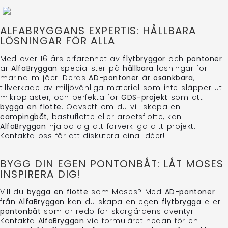
ALFABRYGGANS EXPERTIS: HÅLLBARA
LÖSNINGAR FÖR ALLA
Med över 16 års erfarenhet av
flytbryggor
och
pontoner
är
AlfaBryggan
specialister på
hållbara
lösningar för
marina miljöer. Deras
AD-pontoner
är
osänkbara
,
tillverkade av miljövänliga material som inte släpper ut
mikroplaster, och perfekta för
GDS-projekt
som att
bygga en flotte
. Oavsett om du vill skapa en
campingbåt
, bastuflotte eller arbetsflotte, kan
AlfaBryggan
hjälpa dig att förverkliga ditt projekt.
Kontakta oss för att diskutera dina idéer!
BYGG DIN EGEN PONTONBÅT: LÅT MOSES
INSPIRERA DIG!
Vill du
bygga en flotte
som Moses? Med
AD-pontoner
från
AlfaBryggan
kan du skapa en egen
flytbrygga
eller
pontonbåt
som är redo för skärgårdens äventyr.
Kontakta
AlfaBryggan
via formuläret nedan för en