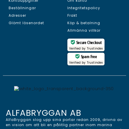
Kontouppgifter
Om konto
Beställningar
Integritetspolicy
Adresser
Frakt
Glömt lösenordet
Köp & betalning
Allmänna villkor
Secure Checkout
Verified by
Trustindex
Spam Free
Verified by
Trustindex
ALFABRYGGAN AB
AlfaBryggan slog upp sina portar redan 2009, drivna av
en vision om att bli en pålitlig partner inom marina