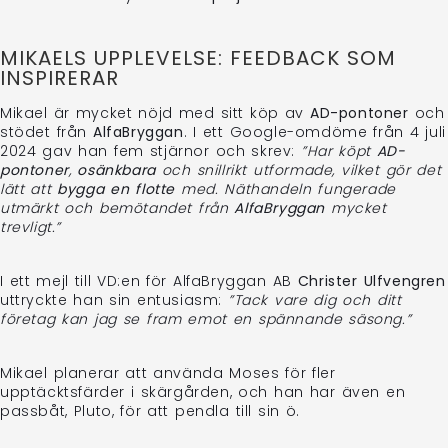
MIKAELS UPPLEVELSE: FEEDBACK SOM
INSPIRERAR
Mikael är mycket nöjd med sitt köp av
AD-pontoner
och
stödet från
AlfaBryggan
. I ett Google-omdöme från 4 juli
2024 gav han fem stjärnor och skrev:
”Har köpt
AD-
pontoner
,
osänkbara
och snillrikt utformade, vilket gör det
lätt att
bygga en flotte
med. Näthandeln fungerade
utmärkt och bemötandet från
AlfaBryggan
mycket
trevligt.”
I ett mejl till VD:en för AlfaBryggan AB
Christer Ulfvengren
uttryckte han sin entusiasm:
”Tack vare dig och ditt
företag kan jag se fram emot en spännande säsong.”
Mikael planerar att använda Moses för fler
upptäcktsfärder i skärgården, och han har även en
passbåt, Pluto, för att pendla till sin ö.