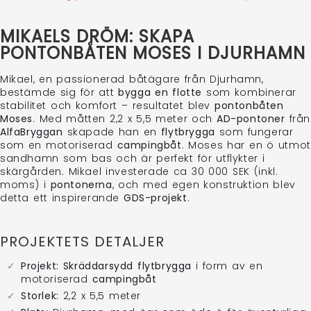
MIKAELS DRÖM: SKAPA
PONTONBÅTEN MOSES I DJURHAMN
Mikael, en passionerad båtägare från Djurhamn,
bestämde sig för att
bygga en flotte
som kombinerar
stabilitet och komfort – resultatet blev
pontonbåten
Moses
. Med måtten 2,2 x 5,5 meter och
AD-pontoner
från
AlfaBryggan
skapade han en
flytbrygga
som fungerar
som en motoriserad
campingbåt
. Moses har en ö utmot
sandhamn som bas och är perfekt för utflykter i
skärgården. Mikael investerade ca 30 000 SEK (inkl.
moms) i
pontonerna
, och med egen konstruktion blev
detta ett inspirerande
GDS-projekt
.
PROJEKTETS DETALJER
Projekt:
Skräddarsydd
flytbrygga
i form av en
motoriserad
campingbåt
Storlek:
2,2 x 5,5 meter