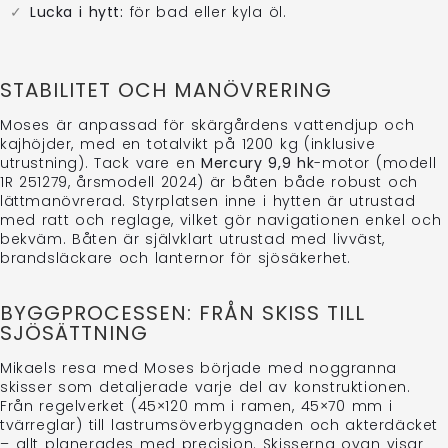
Lucka i hytt:
för bad eller kyla öl.
STABILITET OCH MANÖVRERING
Moses är anpassad för skärgårdens vattendjup och
kajhöjder, med en totalvikt på 1200 kg (inklusive
utrustning). Tack vare en
Mercury 9,9 hk
-motor (modell
1R 251279, årsmodell 2024) är båten både robust och
lättmanövrerad. Styrplatsen inne i hytten är utrustad
med ratt och reglage, vilket gör navigationen enkel och
bekväm. Båten är självklart utrustad med livväst,
brandsläckare och lanternor för sjösäkerhet.
BYGGPROCESSEN: FRÅN SKISS TILL
SJÖSÄTTNING
Mikaels resa med Moses började med noggranna
skisser som detaljerade varje del av konstruktionen.
Från regelverket (45×120 mm i ramen, 45×70 mm i
tvärreglar) till lastrumsöverbyggnaden och akterdäcket
– allt planerades med precision. Skisserna ovan visar