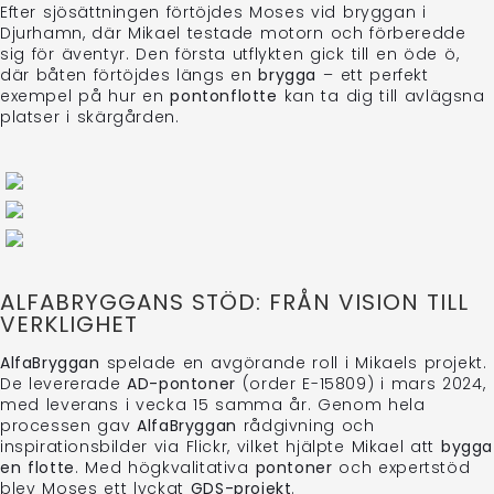
Efter sjösättningen förtöjdes Moses vid bryggan i
Djurhamn, där Mikael testade motorn och förberedde
sig för äventyr. Den första utflykten gick till en öde ö,
där båten förtöjdes längs en
brygga
– ett perfekt
exempel på hur en
pontonflotte
kan ta dig till avlägsna
platser i skärgården.
ALFABRYGGANS STÖD: FRÅN VISION TILL
VERKLIGHET
AlfaBryggan
spelade en avgörande roll i Mikaels projekt.
De levererade
AD-pontoner
(order E-15809) i mars 2024,
med leverans i vecka 15 samma år. Genom hela
processen gav
AlfaBryggan
rådgivning och
inspirationsbilder via Flickr, vilket hjälpte Mikael att
bygga
en flotte
. Med högkvalitativa
pontoner
och expertstöd
blev Moses ett lyckat
GDS-projekt
.