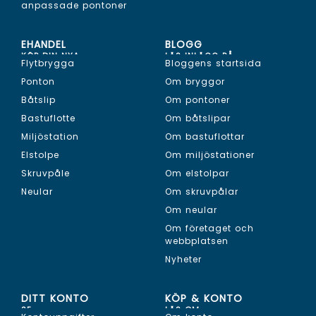
anpassade pontoner
EHANDEL
BLOGG
KÖP DIN NYA...
LÄS INLÄGG PÅ...
Flytbrygga
Bloggens startsida
Ponton
Om bryggor
Båtslip
Om pontoner
Bastuflotte
Om båtslipar
Miljöstation
Om bastuflottar
Elstolpe
Om miljöstationer
Skruvpåle
Om elstolpar
Neular
Om skruvpålar
Om neular
Om företaget och
webbplatsen
Nyheter
DITT KONTO
KÖP & KONTO
SE...
LÄS OM...