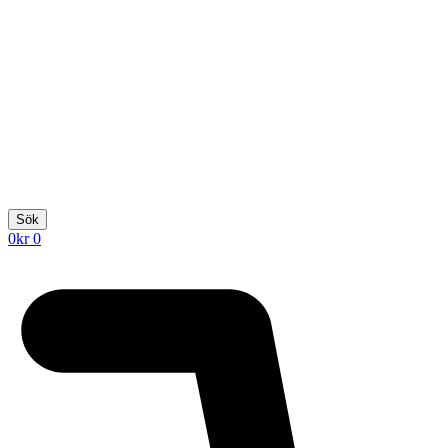
Sök
0
kr
0