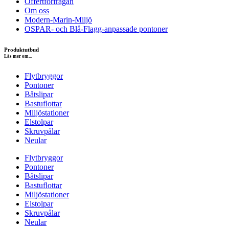
Offertförfrågan
Om oss
Modern-Marin-Miljö
OSPAR- och Blå-Flagg-anpassade pontoner
Produktutbud
Läs mer om...
Flytbryggor
Pontoner
Båtslipar
Bastuflottar
Miljöstationer
Elstolpar
Skruvpålar
Neular
Flytbryggor
Pontoner
Båtslipar
Bastuflottar
Miljöstationer
Elstolpar
Skruvpålar
Neular