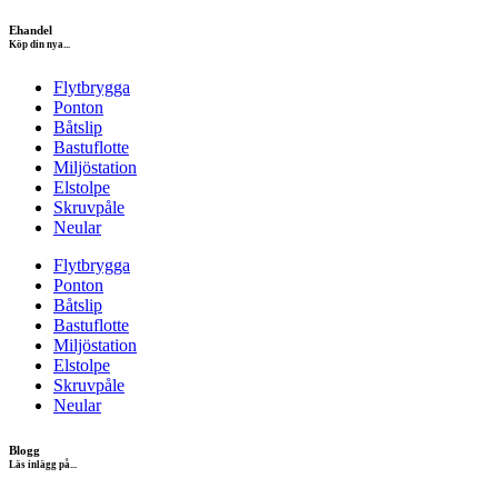
Ehandel
Köp din nya...
Flytbrygga
Ponton
Båtslip
Bastuflotte
Miljöstation
Elstolpe
Skruvpåle
Neular
Flytbrygga
Ponton
Båtslip
Bastuflotte
Miljöstation
Elstolpe
Skruvpåle
Neular
Blogg
Läs inlägg på...