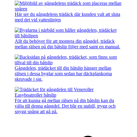
Här ser du gångdelens trädäck där kunden valt att sluta
med det vid vattenlinjen
Allt du behöver för att montera din gångdel, trädäck
mellan rälsen på din båtslip följer med samt en manual.
Gångdelen, trädäcket till din båtslip hänger mellan
rälsen i dessa byglar som sedan har däckplankorna
skruvade i sig.
För att kunna gå mellan rälsen på din båtslip kan du
välja till denna gångdel. Det blir en stabill, trygg och
snygg spång att gå på.