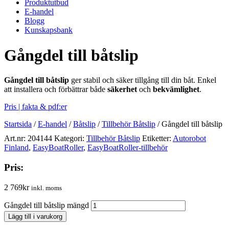
Produktutbud
E-handel
Blogg
Kunskapsbank
Gångdel till båtslip
Gångdel till båtslip
ger stabil och säker tillgång till din båt. Enkel
att installera och förbättrar både
säkerhet
och
bekvämlighet
.
Pris | fakta & pdf:er
Startsida
/
E-handel
/
Båtslip
/
Tillbehör Båtslip
/
Gångdel till båtslip
Art.nr:
204144
Kategori:
Tillbehör Båtslip
Etiketter:
Autorobot
Finland
,
EasyBoatRoller
,
EasyBoatRoller-tillbehör
Pris:
2 769
kr
inkl. moms
Gångdel till båtslip mängd
Lägg till i varukorg