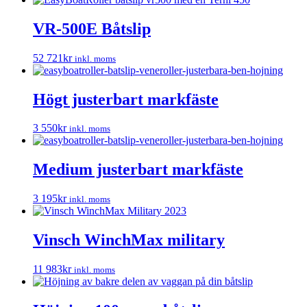
VR-500E Båtslip
52 721
kr
inkl. moms
Högt justerbart markfäste
3 550
kr
inkl. moms
Medium justerbart markfäste
3 195
kr
inkl. moms
Vinsch WinchMax military
11 983
kr
inkl. moms