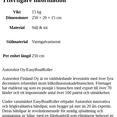
Ytterligare information
Vikt
15 kg
Dimensioner
250 × 20 × 15 cm
Material
Stål & trä
Stålmaterial
Varmgalvaniserat
Per enhet längd
250 cm
Autorobot Oy/EasyBoatRoller
Autorobot Finland Oy är en världsledande leverantör med över fyra
decenniers erfarenhet inom bilkollisionsskadebranschen. Företaget
har etablerat sig som en pionjär i branschen med export till över 70
länder och ett imponerande antal över 100 patent och utmärkelser.
Under varumärket EasyBoatRoller erbjuder Autorobot innovativa
och högkvalitativa båtslipar, som bygger på mer än 20 års expertis.
Deras båtslipar är revolutionerande för smidig sjösättning och
upptagning av båtar, med en fjärrkontroll som eliminerar behovet av