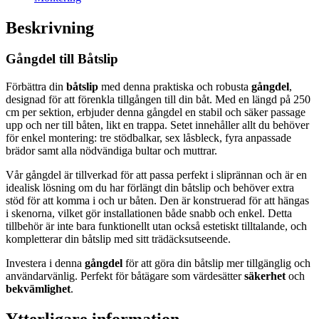
Beskrivning
Gångdel till Båtslip
Förbättra din
båtslip
med denna praktiska och robusta
gångdel
,
designad för att förenkla tillgången till din båt. Med en längd på 250
cm per sektion, erbjuder denna gångdel en stabil och säker passage
upp och ner till båten, likt en trappa. Setet innehåller allt du behöver
för enkel montering: tre stödbalkar, sex låsbleck, fyra anpassade
brädor samt alla nödvändiga bultar och muttrar.
Vår gångdel är tillverkad för att passa perfekt i sliprännan och är en
idealisk lösning om du har förlängt din båtslip och behöver extra
stöd för att komma i och ur båten. Den är konstruerad för att hängas
i skenorna, vilket gör installationen både snabb och enkel. Detta
tillbehör är inte bara funktionellt utan också estetiskt tilltalande, och
kompletterar din båtslip med sitt trädäcksutseende.
Investera i denna
gångdel
för att göra din båtslip mer tillgänglig och
användarvänlig. Perfekt för båtägare som värdesätter
säkerhet
och
bekvämlighet
.