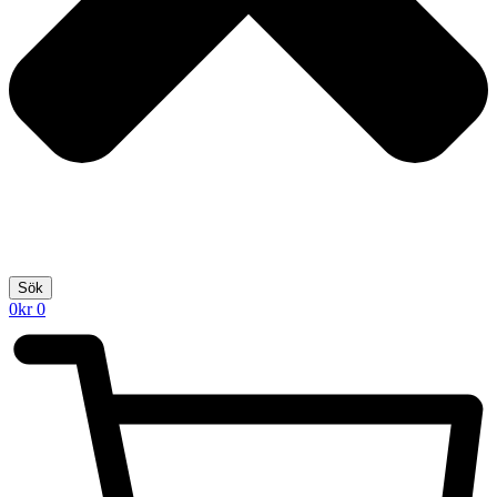
Sök
0
kr
0