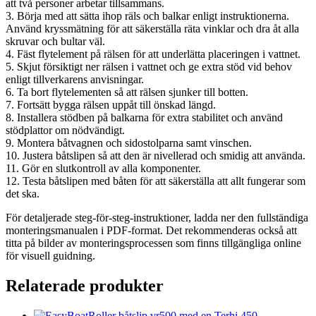
att två personer arbetar tillsammans.
3. Börja med att sätta ihop räls och balkar enligt instruktionerna.
Använd kryssmätning för att säkerställa räta vinklar och dra åt alla
skruvar och bultar väl.
4. Fäst flytelement på rälsen för att underlätta placeringen i vattnet.
5. Skjut försiktigt ner rälsen i vattnet och ge extra stöd vid behov
enligt tillverkarens anvisningar.
6. Ta bort flytelementen så att rälsen sjunker till botten.
7. Fortsätt bygga rälsen uppåt till önskad längd.
8. Installera stödben på balkarna för extra stabilitet och använd
stödplattor om nödvändigt.
9. Montera båtvagnen och sidostolparna samt vinschen.
10. Justera båtslipen så att den är nivellerad och smidig att använda.
11. Gör en slutkontroll av alla komponenter.
12. Testa båtslipen med båten för att säkerställa att allt fungerar som
det ska.
För detaljerade steg-för-steg-instruktioner, ladda ner den fullständiga
monteringsmanualen i PDF-format. Det rekommenderas också att
titta på bilder av monteringsprocessen som finns tillgängliga online
för visuell guidning.
Relaterade produkter