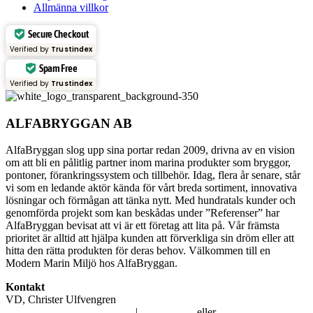
Allmänna villkor
Secure Checkout
Verified by
Trustindex
Spam Free
Verified by
Trustindex
ALFABRYGGAN AB
AlfaBryggan slog upp sina portar redan 2009, drivna av en vision
om att bli en pålitlig partner inom marina produkter som bryggor,
pontoner, förankringssystem och tillbehör. Idag, flera år senare, står
vi som en ledande aktör kända för vårt breda sortiment, innovativa
lösningar och förmågan att tänka nytt. Med hundratals kunder och
genomförda projekt som kan beskådas under ”Referenser” har
AlfaBryggan bevisat att vi är ett företag att lita på. Vår främsta
prioritet är alltid att hjälpa kunden att förverkliga sin dröm eller att
hitta den rätta produkten för deras behov. Välkommen till en
Modern Marin Miljö hos AlfaBryggan.
Kontakt
VD, Christer Ulfvengren
alfabryggan@alfabryggan.se
|
08-39 16 72
eller
070-482 69 09
.