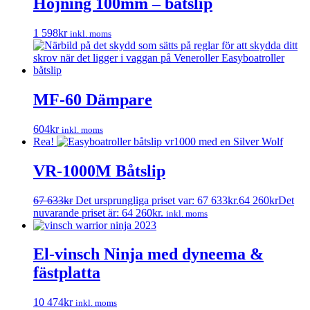
Höjning 100mm – båtslip
1 598
kr
inkl. moms
MF-60 Dämpare
604
kr
inkl. moms
Rea!
VR-1000M Båtslip
67 633
kr
Det ursprungliga priset var: 67 633kr.
64 260
kr
Det
nuvarande priset är: 64 260kr.
inkl. moms
El-vinsch Ninja med dyneema &
fästplatta
10 474
kr
inkl. moms