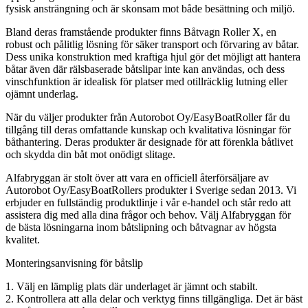
fysisk ansträngning och är skonsam mot både besättning och miljö.
Bland deras framstående produkter finns Båtvagn Roller X, en
robust och pålitlig lösning för säker transport och förvaring av båtar.
Dess unika konstruktion med kraftiga hjul gör det möjligt att hantera
båtar även där rälsbaserade båtslipar inte kan användas, och dess
vinschfunktion är idealisk för platser med otillräcklig lutning eller
ojämnt underlag.
När du väljer produkter från Autorobot Oy/EasyBoatRoller får du
tillgång till deras omfattande kunskap och kvalitativa lösningar för
båthantering. Deras produkter är designade för att förenkla båtlivet
och skydda din båt mot onödigt slitage.
Alfabryggan är stolt över att vara en officiell återförsäljare av
Autorobot Oy/EasyBoatRollers produkter i Sverige sedan 2013. Vi
erbjuder en fullständig produktlinje i vår e-handel och står redo att
assistera dig med alla dina frågor och behov. Välj Alfabryggan för
de bästa lösningarna inom båtslipning och båtvagnar av högsta
kvalitet.
Monteringsanvisning för båtslip
1. Välj en lämplig plats där underlaget är jämnt och stabilt.
2. Kontrollera att alla delar och verktyg finns tillgängliga. Det är bäst