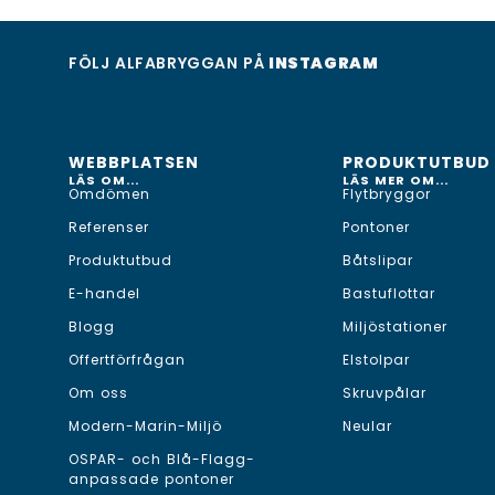
FÖLJ ALFABRYGGAN PÅ
INSTAGRAM
WEBBPLATSEN
PRODUKTUTBUD
LÄS OM...
LÄS MER OM...
Omdömen
Flytbryggor
Referenser
Pontoner
Produktutbud
Båtslipar
E-handel
Bastuflottar
Blogg
Miljöstationer
Offertförfrågan
Elstolpar
Om oss
Skruvpålar
Modern-Marin-Miljö
Neular
OSPAR- och Blå-Flagg-
anpassade pontoner