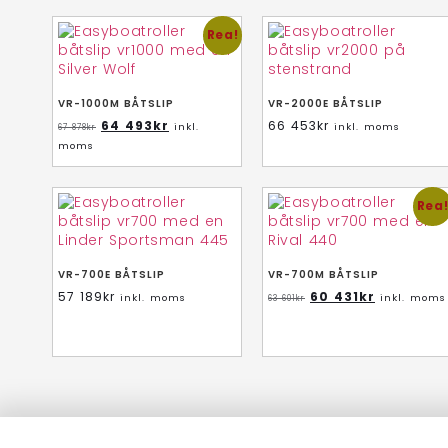
Rea!
VR-1000M BÅTSLIP
VR-2000E BÅTSLIP
64 493
kr
66 453
kr
inkl.
inkl. moms
67 878
kr
moms
Rea
VR-700E BÅTSLIP
VR-700M BÅTSLIP
57 189
kr
60 431
kr
inkl. moms
inkl. moms
63 601
kr