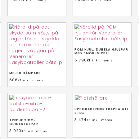
POM HJUL, DUBBLA HJULPAR
MED SMÖRJNIPPEL
5 790
kr
inkl. moms
MF-60 DÄMPARE
606
kr
inkl. moms
UPPGRADERING TRAPPA 4+1
STEG
3 474
kr
TREDJE SIDO-
inkl. moms
GUIDESTOLPAR
3 920
kr
inkl. moms