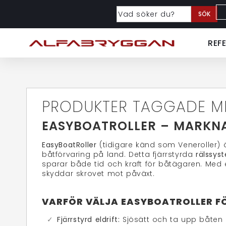
SÖK
REF
PRODUKTER TAGGADE M
EASYBOATROLLER – MARKN
EasyBoatRoller
(tidigare känd som Veneroller) 
båtförvaring på land. Detta fjärrstyrda
rälssys
sparar både tid och kraft för båtägaren. Med
skyddar skrovet mot påväxt.
VARFÖR VÄLJA EASYBOATROLLER F
Fjärrstyrd eldrift:
Sjösätt och ta upp båten h