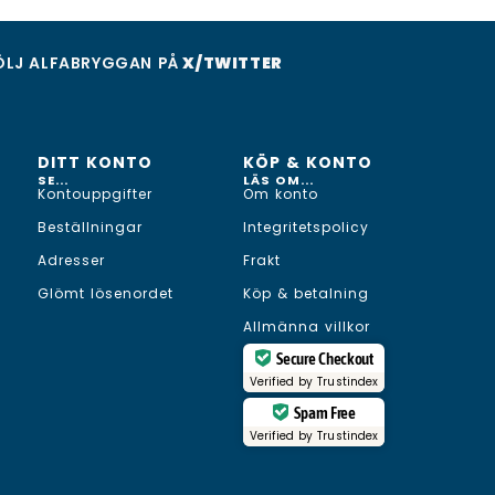
ÖLJ ALFABRYGGAN PÅ
X/TWITTER
DITT KONTO
KÖP & KONTO
SE...
LÄS OM...
Kontouppgifter
Om konto
Beställningar
Integritetspolicy
Adresser
Frakt
Glömt lösenordet
Köp & betalning
Allmänna villkor
Secure Checkout
Verified by
Trustindex
Spam Free
Verified by
Trustindex