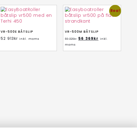
Rea!
VR-500E BÅTSLIP
VR-500M BÅTSLIP
52 913
kr
56 369
kr
inkl. moms
inkl.
59 326
kr
moms