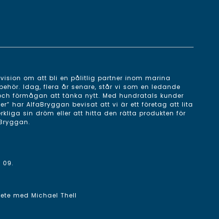
ision om att bli en pålitlig partner inom marina
behör. Idag, flera år senare, står vi som en ledande
 och förmågan att tänka nytt. Med hundratals kunder
 har AlfaBryggan bevisat att vi är ett företag att lita
erkliga sin dröm eller att hitta den rätta produkten för
aBryggan.
 09
.
rbete med
Michael Thell