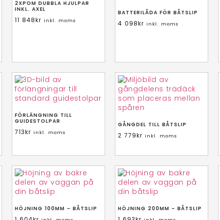
2XPOM DUBBLA HJULPAR
INKL. AXEL
BATTERILÅDA FÖR BÅTSLIP
11 848
kr
inkl. moms
4 098
kr
inkl. moms
FÖRLÄNGNING TILL
GUIDESTOLPAR
GÅNGDEL TILL BÅTSLIP
713
kr
inkl. moms
2 779
kr
inkl. moms
HÖJNING 100MM – BÅTSLIP
HÖJNING 200MM – BÅTSLIP
1 604
kr
1 693
kr
inkl. moms
inkl. moms