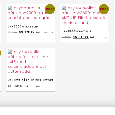
Rea!
Rea!
VR-2000M BÅTSLIP
VR-3500M BÅTSLIP
69 231
kr
inkl. moms
72 866
kr
85 515
kr
inkl. moms
91 750
kr
!
VR-JETE BÅTSLIP FÖR JETSKI
41 866
kr
inkl. moms