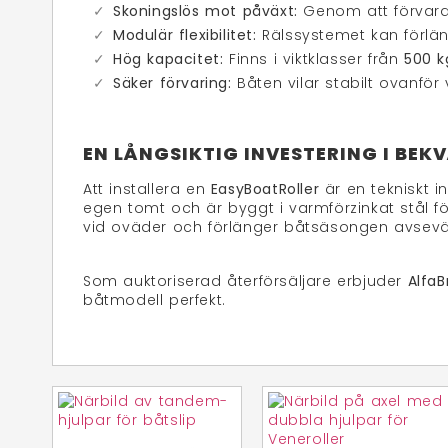
Skoningslös mot påväxt:
Genom att förvara 
Modulär flexibilitet:
Rälssystemet kan förlän
Hög kapacitet:
Finns i viktklasser från
500 k
Säker förvaring:
Båten vilar stabilt ovanför
EN LÅNGSIKTIG INVESTERING I BEK
Att installera en
EasyBoatRoller
är en tekniskt 
egen tomt och är byggt i varmförzinkat stål fö
vid oväder och förlänger båtsäsongen avsevä
Som auktoriserad återförsäljare erbjuder
Alfa
båtmodell perfekt.