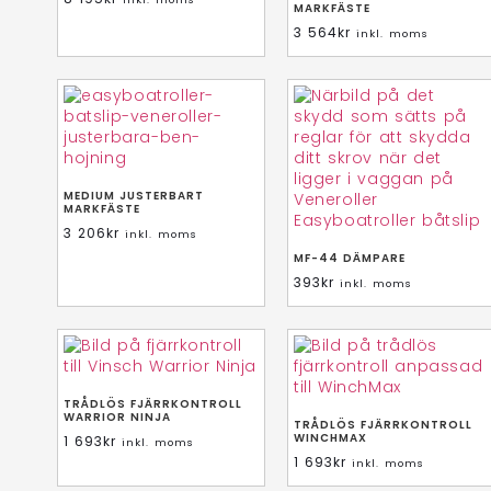
MARKFÄSTE
3 564
kr
inkl. moms
MEDIUM JUSTERBART
MARKFÄSTE
3 206
kr
inkl. moms
MF-44 DÄMPARE
393
kr
inkl. moms
TRÅDLÖS FJÄRRKONTROLL
WARRIOR NINJA
TRÅDLÖS FJÄRRKONTROLL
WINCHMAX
1 693
kr
inkl. moms
1 693
kr
inkl. moms