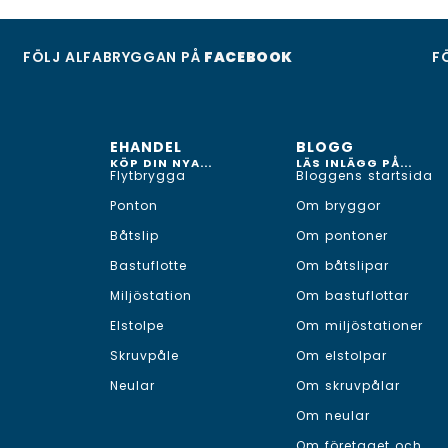
FÖLJ ALFABRYGGAN PÅ
FACEBOOK
F
EHANDEL
BLOGG
KÖP DIN NYA...
LÄS INLÄGG PÅ...
Flytbrygga
Bloggens startsida
Ponton
Om bryggor
Båtslip
Om pontoner
Bastuflotte
Om båtslipar
Miljöstation
Om bastuflottar
Elstolpe
Om miljöstationer
Skruvpåle
Om elstolpar
Neular
Om skruvpålar
Om neular
Om företaget och