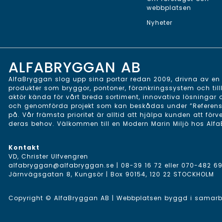
webbplatsen
Nyheter
ALFABRYGGAN AB
AlfaBryggan slog upp sina portar redan 2009, drivna av en v
produkter som bryggor, pontoner, förankringssystem och till
aktör kända för vårt breda sortiment, innovativa lösningar
och genomförda projekt som kan beskådas under ”Referenser”
på. Vår främsta prioritet är alltid att hjälpa kunden att förv
deras behov. Välkommen till en Modern Marin Miljö hos Alf
Kontakt
VD, Christer Ulfvengren
alfabryggan@alfabryggan.se
|
08-39 16 72
eller
070-482 69
Järnvägsgatan 8, Kungsör | Box 90154, 120 22 STOCKHOLM
Copyright © AlfaBryggan AB | Webbplatsen byggd i sama