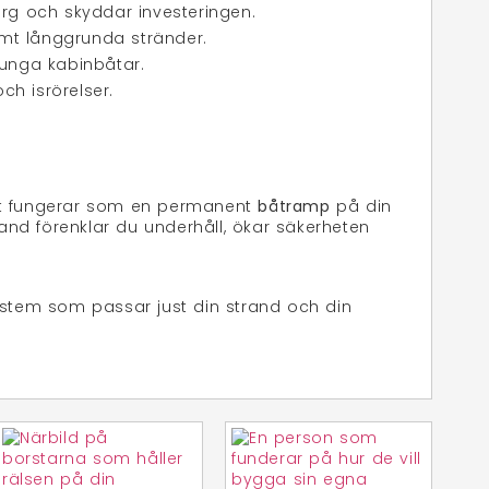
rg och skyddar investeringen.
emt långgrunda stränder.
 tunga kabinbåtar.
ch isrörelser.
emet fungerar som en permanent
båtramp
på din
land förenklar du underhåll, ökar säkerheten
ystem som passar just din strand och din