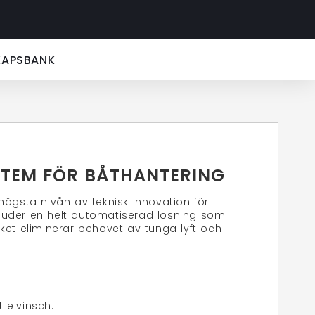
KAPSBANK
STEM FÖR BÅTHANTERING
ögsta nivån av teknisk innovation för
bjuder en helt automatiserad lösning som
ilket eliminerar behovet av tunga lyft och
 elvinsch.