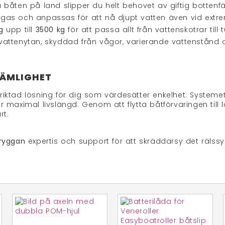
båten på land slipper du helt behovet av giftig bottenfä
gas och anpassas för att nå djupt vatten även vid extr
g
upp till
3500 kg
för att passa allt från vattenskotrar till
 vattenytan, skyddad från vågor, varierande vattenstånd o
VÄMLIGHET
inriktad lösning för dig som värdesätter enkelhet. Syst
r maximal livslängd. Genom att flytta båtförvaringen till 
rt.
Bryggan
expertis och support för att skräddarsy det rälss