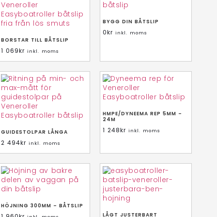
BYGG DIN BÅTSLIP
0
kr
inkl. moms
BORSTAR TILL BÅTSLIP
1 069
kr
inkl. moms
HMPE/DYNEEMA REP 5MM –
24M
1 248
kr
inkl. moms
GUIDESTOLPAR LÅNGA
2 494
kr
inkl. moms
HÖJNING 300MM – BÅTSLIP
LÅGT JUSTERBART
1 960
kr
inkl. moms