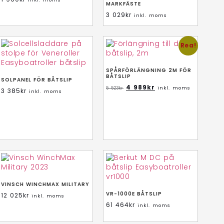
MARKFÄSTE
3 029
kr
inkl. moms
Rea!
SPÅRFÖRLÄNGNING 2M FÖR
BÅTSLIP
SOLPANEL FÖR BÅTSLIP
4 989
kr
inkl. moms
5 523
kr
3 385
kr
inkl. moms
VINSCH WINCHMAX MILITARY
VR-1000E BÅTSLIP
12 025
kr
inkl. moms
61 464
kr
inkl. moms