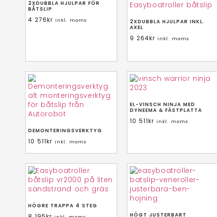
2XDUBBLA HJULPAR FÖR
BÅTSLIP
4 276
kr
inkl. moms
2XDUBBLA HJULPAR INKL.
AXEL
9 264
kr
inkl. moms
EL-VINSCH NINJA MED
DYNEEMA & FÄSTPLATTA
10 511
kr
inkl. moms
DEMONTERINGSVERKTYG
10 511
kr
inkl. moms
HÖGRE TRAPPA 4 STEG
HÖGT JUSTERBART
8 195
kr
inkl. moms