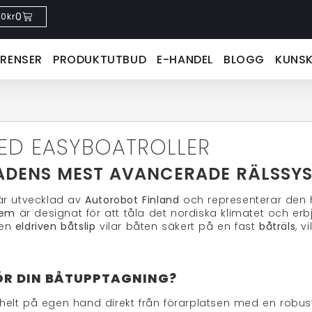
0
0
kr
ERENSER
PRODUKTUTBUD
E-HANDEL
BLOGG
KUNS
ED EASYBOATROLLER
ADENS MEST AVANCERADE RÄLSSY
är utvecklad av
Autorobot Finland
och representerar den h
tem
är designat för att tåla det nordiska klimatet och er
 en
eldriven båtslip
vilar båten säkert på en fast
båträls
, v
ÖR DIN BÅTUPPTAGNING?
elt på egen hand direkt från förarplatsen med en robust