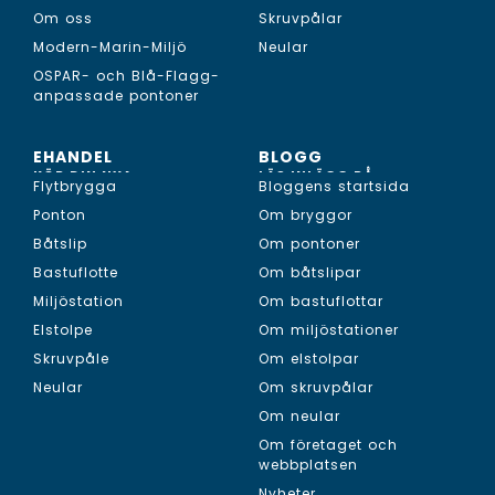
Om oss
Skruvpålar
Modern-Marin-Miljö
Neular
OSPAR- och Blå-Flagg-
anpassade pontoner
EHANDEL
BLOGG
KÖP DIN NYA...
LÄS INLÄGG PÅ...
Flytbrygga
Bloggens startsida
Ponton
Om bryggor
Båtslip
Om pontoner
Bastuflotte
Om båtslipar
Miljöstation
Om bastuflottar
Elstolpe
Om miljöstationer
Skruvpåle
Om elstolpar
Neular
Om skruvpålar
Om neular
Om företaget och
webbplatsen
Nyheter