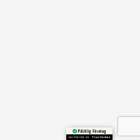
Pålitlig Företag
Verifierad av:
Trustindex