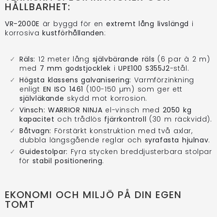
HÅLLBARHET:
VR-2000E
är byggd för en
extremt lång livslängd
i
korrosiva
kustförhållanden
:
Räls:
12 meter lång
självbärande räls
(6 par à 2 m)
med
7 mm godstjocklek
i
UPE100 S355J2
-stål.
Högsta klassens galvanisering:
Varmförzinkning
enligt
EN ISO 1461
(100-150 µm) som ger ett
självläkande
skydd mot korrosion.
Vinsch:
WARRIOR NINJA
el-vinsch med
2050 kg
kapacitet
och trådlös
fjärrkontroll
(30 m räckvidd).
Båtvagn:
Förstärkt konstruktion med två axlar,
dubbla längsgående reglar och
syrafasta hjulnav
.
Guidestolpar:
Fyra stycken breddjusterbara stolpar
för
stabil positionering
.
EKONOMI OCH MILJÖ PÅ DIN EGEN
TOMT