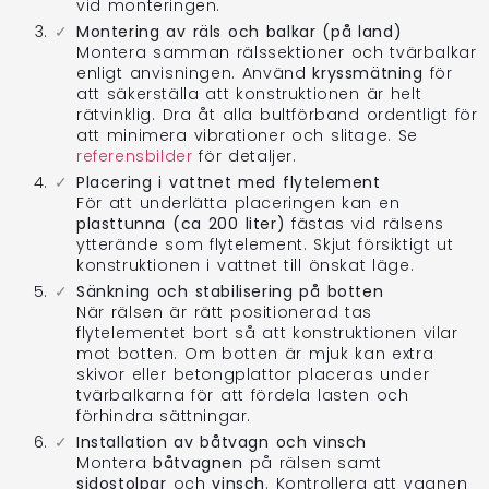
vid monteringen.
Montering av räls och balkar (på land)
Montera samman rälssektioner och tvärbalkar
enligt anvisningen. Använd
kryssmätning
för
att säkerställa att konstruktionen är helt
rätvinklig. Dra åt alla bultförband ordentligt för
att minimera vibrationer och slitage. Se
referensbilder
för detaljer.
Placering i vattnet med flytelement
För att underlätta placeringen kan en
plasttunna (ca 200 liter)
fästas vid rälsens
ytterände som flytelement. Skjut försiktigt ut
konstruktionen i vattnet till önskat läge.
Sänkning och stabilisering på botten
När rälsen är rätt positionerad tas
flytelementet bort så att konstruktionen vilar
mot botten. Om botten är mjuk kan extra
skivor eller betongplattor placeras under
tvärbalkarna för att fördela lasten och
förhindra sättningar.
Installation av båtvagn och vinsch
Montera
båtvagnen
på rälsen samt
sidostolpar
och
vinsch
. Kontrollera att vagnen