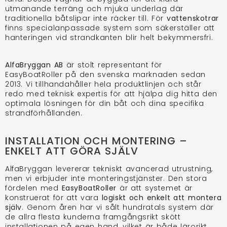
utmanande terräng och mjuka underlag där
traditionella båtslipar inte räcker till. För
vattenskotrar
finns specialanpassade system som säkerställer att
hanteringen vid strandkanten blir helt bekymmersfri.
AlfaBryggan AB
är stolt representant för
EasyBoatRoller på den svenska marknaden sedan
2013. Vi tillhandahåller hela produktlinjen och står
redo med teknisk expertis för att hjälpa dig hitta den
optimala lösningen för din båt och dina specifika
strandförhållanden.
INSTALLATION OCH MONTERING –
ENKELT ATT GÖRA SJÄLV
AlfaBryggan levererar tekniskt avancerad utrustning,
men vi erbjuder inte monteringstjänster. Den stora
fördelen med
EasyBoatRoller
är att systemet är
konstruerat för att vara
logiskt och enkelt att montera
själv
. Genom åren har vi sålt hundratals system där
de allra flesta kunderna framgångsrikt skött
installationen på egen hand, vilket är både lärorikt