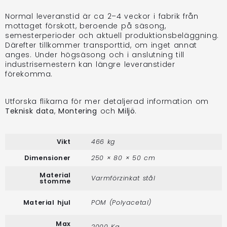
Normal leveranstid är ca 2–4 veckor i fabrik från
mottaget förskott, beroende på säsong,
semesterperioder och aktuell produktionsbeläggning.
Därefter tillkommer transporttid, om inget annat
anges. Under högsäsong och i anslutning till
industrisemestern kan längre leveranstider
förekomma.
Utforska flikarna för mer detaljerad information om
Teknisk data
,
Montering
och
Miljö
.
Vikt
466 kg
Dimensioner
250 × 80 × 50 cm
Material
Varmförzinkat stål
stomme
Material hjul
POM (Polyacetal)
Max
2000 Kg