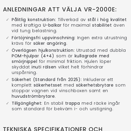
ANLEDNINGAR ATT VÄLJA VR-2000E:
Pålitlig konstruktion:
Tillverkad av
stål i hög kvalitet
med kraftiga
U-balkar
för maximal
stabilitet
även
vid tung belastning.
Förtöjningsfri uppvinschning:
Ingen extra utrustning
krävs för
säker angöring
.
Överlägsen hjulkonstruktion:
Utrustad med dubbla
POM-hjulpar (4+4)
som är
kullagrade med
smörjnippel
för minimal friktion. Hjulen löper
skyddat
inuti rälsen
vilket helt förhindrar
urspårning.
Säkerhet (Standard från 2025):
Inkluderar ett
komplett
säkerhetsset
med
säkerhetsbrytare
som
stoppar vagnen vid vinschboxen samt en
huvudströmbrytare
.
Tillgänglighet:
En stabil
trappa
med räcke ingår
som standard för bekväm i- och urstigning.
TEKNISKA SPECIFIKATIONER OCH