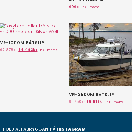
606
kr
inkl. moms
VR-1000M BÅTSLIP
67 878
kr
64 493
kr
inkl. moms
VR-3500M BÅTSLIP
91 750
kr
85 515
kr
inkl. moms
FÖLJ ALFABRYGGAN PÅ
INSTAGRAM