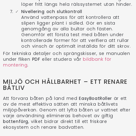
löper fritt längs hela rälssystemet utan hinder.
Nivellering och slutkontroll
Använd vattenpass för att kontrollera att
slipen ligger plant i sidled. Gör en sista
genomgång av alla bultar och fästen.
Genomför ett första test med båten under
kontrollerade former för att verifiera att rullar
och vinsch är optimalt inställda för ditt skrov.
För tekniska detaljer och sprängskisser, se manualen
under fliken
PDF
eller studera vår
bildbank för
montering
.
MILJÖ OCH HÅLLBARHET – ETT RENARE
BÅTLIV
Att förvara båten på land med
EasyBoatRoller
är ett
av de mest effektiva sätten att minska båtlivets
miljöpåverkan. Genom att lyfta båten ur vattnet efter
varje användning elimineras behovet av giftig
bottenfärg
, vilket bidrar direkt till ett friskare
ekosystem och renare badvatten.