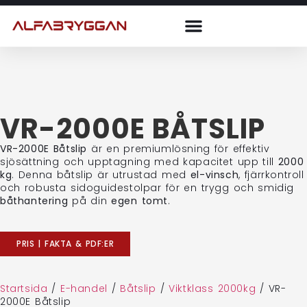
VR-2000E BÅTSLIP
VR-2000E Båtslip
är en premiumlösning för effektiv
sjösättning och upptagning med kapacitet upp till
2000
kg
. Denna båtslip är utrustad med
el-vinsch
, fjärrkontroll
och robusta sidoguidestolpar för en trygg och smidig
båthantering
på din
egen tomt
.
PRIS | FAKTA & PDF:ER
Startsida
/
E-handel
/
Båtslip
/
Viktklass 2000kg
/
VR-
2000E Båtslip