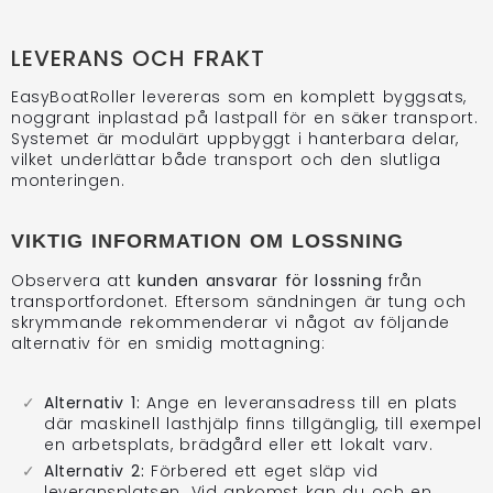
LEVERANS OCH FRAKT
EasyBoatRoller levereras som en komplett byggsats,
noggrant inplastad på lastpall för en säker transport.
Systemet är modulärt uppbyggt i hanterbara delar,
vilket underlättar både transport och den slutliga
monteringen.
VIKTIG INFORMATION OM LOSSNING
Observera att
kunden ansvarar för lossning
från
transportfordonet. Eftersom sändningen är tung och
skrymmande rekommenderar vi något av följande
alternativ för en smidig mottagning:
Alternativ 1:
Ange en leveransadress till en plats
där maskinell lasthjälp finns tillgänglig, till exempel
en arbetsplats, brädgård eller ett lokalt varv.
Alternativ 2:
Förbered ett eget släp vid
leveransplatsen. Vid ankomst kan du och en