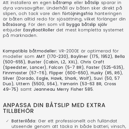
Att installera en egen
båtramp
eller
båtslip
sparar in
dyra varvsavgifter. Underhåll av båten sker direkt på
slipen, och tack vare den
förtöjningsfria
hanteringen
är båten alltid redo för sjösättning, vilket förlänger din
båtsäsong
. För den som vill
bygga båtslip själv
erbjuder
EasyBoatRoller
det mest kompletta systemet
på marknaden.
Kompatibla båtmodeller:
VR-2000E är optimerad för
modeller som
AMT (170-230)
,
Bayliner (175, 1952)
,
Bella
(500-655)
,
Buster (Cabin, L2, XXL)
,
Chris Craft
(Speedster, Lancer)
,
Falcon (5-7 BR)
,
Faster (525-635)
,
Finnmaster (57-T6)
,
Flipper (600-650)
,
Husky (R5, R6)
,
Silver (Dorado, Eagle, Hawk, Shark, Wolf)
,
Suvi (50, 57
Duo)
,
Uttern (5500, S64)
,
Yamarin (53-63 BR, Cross
49-75)
samt
Jeanneau Merry Fisher 585
.
ANPASSA DIN BÅTSLIP MED EXTRA
TILLBEHÖR
Batterilåda:
Ger ett professionellt och fulländat
utseende genom att täcka in både batteri, vinsch,