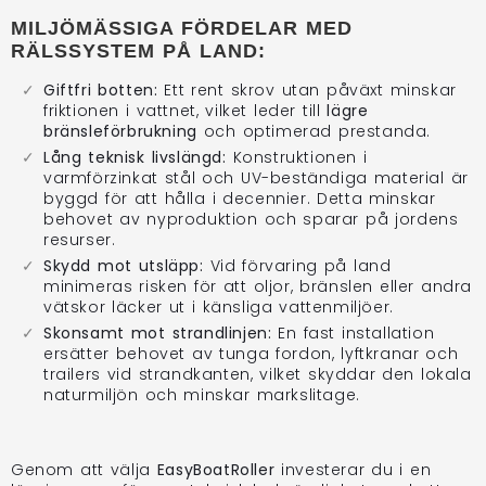
MILJÖMÄSSIGA FÖRDELAR MED
RÄLSSYSTEM PÅ LAND:
Giftfri botten:
Ett rent skrov utan påväxt minskar
friktionen i vattnet, vilket leder till
lägre
bränsleförbrukning
och optimerad prestanda.
Lång teknisk livslängd:
Konstruktionen i
varmförzinkat stål och UV-beständiga material är
byggd för att hålla i decennier. Detta minskar
behovet av nyproduktion och sparar på jordens
resurser.
Skydd mot utsläpp:
Vid förvaring på land
minimeras risken för att oljor, bränslen eller andra
vätskor läcker ut i känsliga vattenmiljöer.
Skonsamt mot strandlinjen:
En fast installation
ersätter behovet av tunga fordon, lyftkranar och
trailers vid strandkanten, vilket skyddar den lokala
naturmiljön och minskar markslitage.
Genom att välja
EasyBoatRoller
investerar du i en