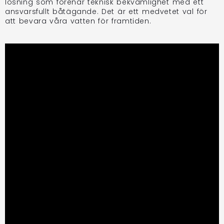
lösning som förenar teknisk bekvämlighet med ett
ansvarsfullt båtägande. Det är ett medvetet val för
att bevara våra vatten för framtiden.