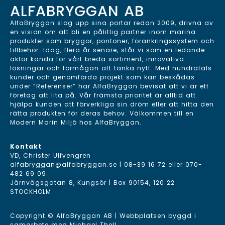
ALFABRYGGAN AB
AlfaBryggan slog upp sina portar redan 2009, drivna av
en vision om att bli en pålitlig partner inom marina
produkter som bryggor, pontoner, förankringssystem och
tillbehör. Idag, flera år senare, står vi som en ledande
aktör kända för vårt breda sortiment, innovativa
lösningar och förmågan att tänka nytt. Med hundratals
kunder och genomförda projekt som kan beskådas
under ”Referenser” har AlfaBryggan bevisat att vi är ett
företag att lita på. Vår främsta prioritet är alltid att
hjälpa kunden att förverkliga sin dröm eller att hitta den
rätta produkten för deras behov. Välkommen till en
Modern Marin Miljö hos AlfaBryggan.
Kontakt
VD, Christer Ulfvengren
alfabryggan@alfabryggan.se
|
08-39 16 72
eller
070-
482 69 09
.
Järnvägsgatan 8, Kungsör | Box 90154, 120 22
STOCKHOLM
Copyright © AlfaBryggan AB | Webbplatsen byggd i
samarbete med
Michael Thell