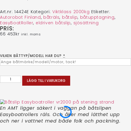
Art.nr:
14424E
Kategori:
Viktklass 2000kg
Etiketter:
Autorobot Finland
,
båträls
,
båtslip
,
båtupptagning
,
EasyBoatRoller
,
eldriven båtslip
,
sjösättning
PRIS:
66 453
kr
inkl. moms
VILKEN BÅTTYP/MODELL HAR DU?
*
LÄGG TILL I VARUKORG
En AMT ligger säkert i vaggan på båtslipen
Easyboatrollers räls. Och åker med lätthet upp
och ner i vattnet med både folk och packning.