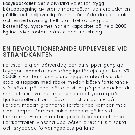
EasyBoatRoller
det självklara valet för
trygg
båtupptagning
av större motorbåtar. Den erbjuder en
pålitlig
och
miljövänlig
lösning för både dagligt bruk
och
vinterförvaring
, helt utan behov av giftig
bottenfärg
. Systemet har en kapacitet på hela
2000
kg
inklusive motor, bränsle och utrustning.
EN REVOLUTIONERANDE UPPLEVELSE VID
STRANDKANTEN
Föreställ dig en båtvardag där du slipper gungiga
bryggor, fendertar och krångliga förtöjningar. Med
VR-
2000E
kliver barn och äldre tryggt ombord via den
stabila
trappan med räcke
medan båten fortfarande
står säkert på land. När alla sitter på plats backar du
smidigt ner i vattnet med en knapptryckning på
fjärrkontrollen
. Inom någon minut är du ute på
fjärden, medan grannarna fortfarande kämpar med
sina tampar. Samma enkla process gäller vid
hemkomst – kör in mellan
guidestolparna
och med
fjärrkontrollen vinscha upp båten direkt till sin säkra
och skyddade förvaringsplats på land.