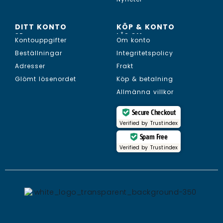
DITT KONTO
KÖP & KONTO
SE...
LÄS OM...
Kontouppgifter
Om konto
Beställningar
Integritetspolicy
Adresser
Frakt
Glömt lösenordet
Köp & betalning
Allmänna villkor
Secure Checkout
Verified by
Trustindex
Spam Free
Verified by
Trustindex