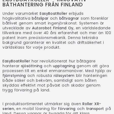
BÅTHANTERING FRÅN FINLAND
Under varumärket
EasyBoatRoller
erbjuds
högkvalitativa
båtslipar
och
båtvagnar
som förenklar
båtlivet genom smart ingenjörskonst. Systemen är
utvecklade av
Autorobot Finland Oy
, en världsledande
tillverkare med över 40 års erfarenhet och mer än 100
patent inom precisionsmekanik. Denna tekniska
bakgrund garanterar en kvalitet och driftsäkerhet i
världsklass för varje produkt.
EasyBoatRoller
har revolutionerat hur båtägare
hanterar
sjösättning
och
upptagning
genom att göra
processen till en enkel enmansmanöver. Med hjälp av
fjärrstyrning
och robusta
rälssystem
blir hanteringen
både säker och bekväm, samtidigt som båten
skyddas effektivt mot påväxt och skador genom
trygg förvaring på land.
I produktsortimentet utmärker sig även
Roller XR-
serien
, en mobil lösning för
förvaring
och
transport
på
land. Dessa vagnar är byggda för att klara