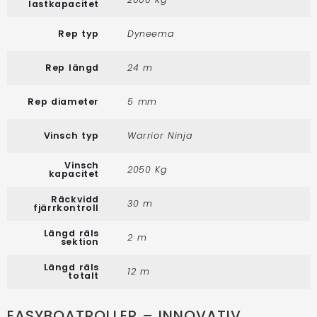
lastkapacitet
Rep typ
Dyneema
Rep längd
24 m
Rep diameter
5 mm
Vinsch typ
Warrior Ninja
Vinsch
2050 Kg
kapacitet
Räckvidd
30 m
fjärrkontroll
Längd räls
2 m
sektion
Längd räls
12 m
totalt
EASYBOATROLLER – INNOVATIV