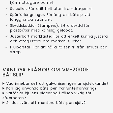
fjärrmottagare och el.
Solceller:
För drift helt utan framdragen el.
Spårförlängningar:
Förläng din
båtslip
vid
långgrunda stränder.
Skyddskuddar (Bumpers):
Extra skydd för
plastbåtar
med känslig gelcoat.
Justerbart markfäste:
För att enkelt kunna justera
och efterjustera om marken sjunker.
Hjulborstar:
För att hålla rälsen fri från smuts och
skräp.
VANLIGA FRÅGOR OM VR-2000E
BÅTSLIP
Vad innebär det att galvaniseringen är självläkande?
Kan jag använda båtslipen för vinterförvaring?
Varför är hjulens placering i rälsen viktig för
säkerheten?
Är det svårt att montera båtslipen själv?