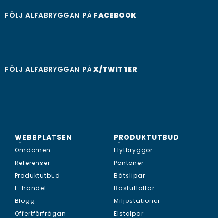
FÖLJ ALFABRYGGAN PÅ
FACEBOOK
FÖLJ ALFABRYGGAN PÅ
X/TWITTER
WEBBPLATSEN
PRODUKTUTBUD
LÄS OM...
LÄS MER OM...
Omdömen
Flytbryggor
Referenser
Pontoner
Produktutbud
Båtslipar
E-handel
Bastuflottar
Blogg
Miljöstationer
Offertförfrågan
Elstolpar