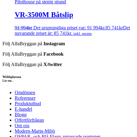
VR-3500M Båtslip
91 994
kr
Det ursprungliga priset var: 91 994kr.
85 741
kr
Det
nuvarande priset är: 85 741kr.
inkl. moms
Följ AlfaBryggan på
Instagram
Följ AlfaBryggan på
Facebook
Följ AlfaBryggan på
X/twitter
Webbplatsen
Läs om...
Omdömen
Referenser
Produktutbud
E-handel
Blogg
Offertförfrågan
Om oss
Modern-Marin-Miljö
OSPAR- och Blå-Flagg-anpassade pontoner