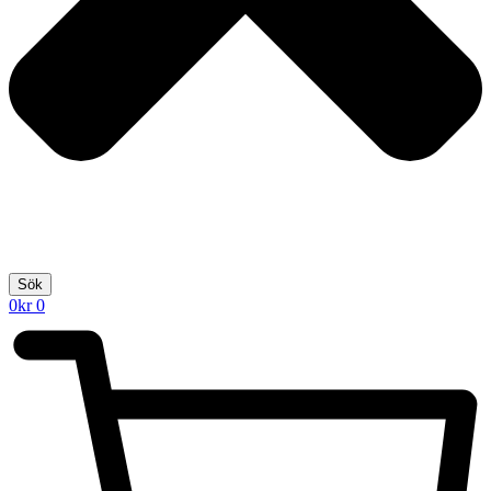
Sök
0
kr
0