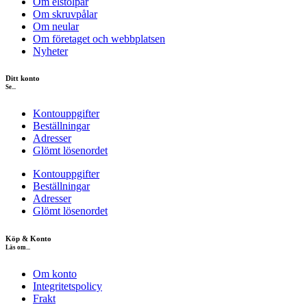
Om elstolpar
Om skruvpålar
Om neular
Om företaget och webbplatsen
Nyheter
Ditt konto
Se...
Kontouppgifter
Beställningar
Adresser
Glömt lösenordet
Kontouppgifter
Beställningar
Adresser
Glömt lösenordet
Köp & Konto
Läs om...
Om konto
Integritetspolicy
Frakt