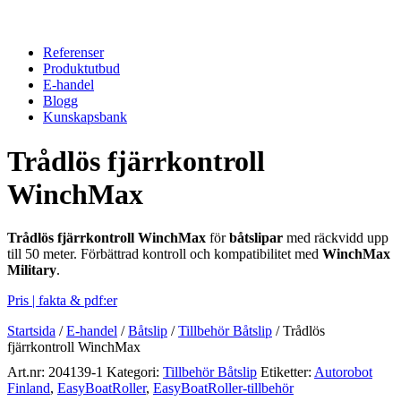
Referenser
Produktutbud
E-handel
Blogg
Kunskapsbank
Trådlös fjärrkontroll
WinchMax
Trådlös fjärrkontroll WinchMax
för
båtslipar
med räckvidd upp
till 50 meter. Förbättrad kontroll och kompatibilitet med
WinchMax
Military
.
Pris | fakta & pdf:er
Startsida
/
E-handel
/
Båtslip
/
Tillbehör Båtslip
/
Trådlös
fjärrkontroll WinchMax
Art.nr:
204139-1
Kategori:
Tillbehör Båtslip
Etiketter:
Autorobot
Finland
,
EasyBoatRoller
,
EasyBoatRoller-tillbehör