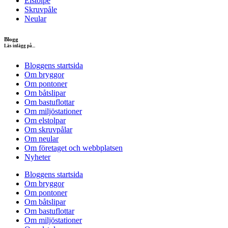
Elstolpe
Skruvpåle
Neular
Blogg
Läs inlägg på...
Bloggens startsida
Om bryggor
Om pontoner
Om båtslipar
Om bastuflottar
Om miljöstationer
Om elstolpar
Om skruvpålar
Om neular
Om företaget och webbplatsen
Nyheter
Bloggens startsida
Om bryggor
Om pontoner
Om båtslipar
Om bastuflottar
Om miljöstationer