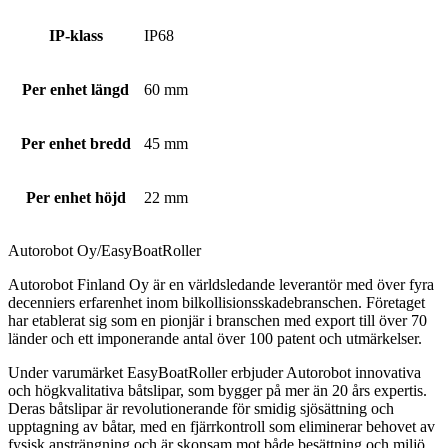
IP-klass
IP68
Per enhet längd
60 mm
Per enhet bredd
45 mm
Per enhet höjd
22 mm
Autorobot Oy/EasyBoatRoller
Autorobot Finland Oy är en världsledande leverantör med över fyra
decenniers erfarenhet inom bilkollisionsskadebranschen. Företaget
har etablerat sig som en pionjär i branschen med export till över 70
länder och ett imponerande antal över 100 patent och utmärkelser.
Under varumärket EasyBoatRoller erbjuder Autorobot innovativa
och högkvalitativa båtslipar, som bygger på mer än 20 års expertis.
Deras båtslipar är revolutionerande för smidig sjösättning och
upptagning av båtar, med en fjärrkontroll som eliminerar behovet av
fysisk ansträngning och är skonsam mot både besättning och miljö.