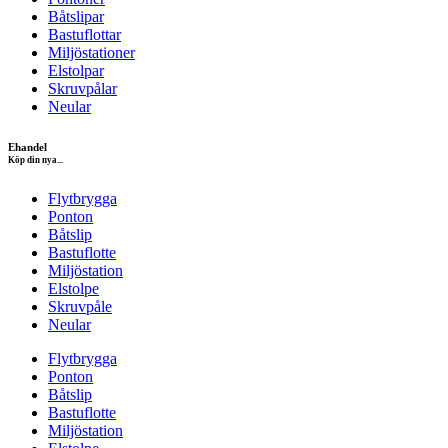
Båtslipar
Bastuflottar
Miljöstationer
Elstolpar
Skruvpålar
Neular
Ehandel
Köp din nya...
Flytbrygga
Ponton
Båtslip
Bastuflotte
Miljöstation
Elstolpe
Skruvpåle
Neular
Flytbrygga
Ponton
Båtslip
Bastuflotte
Miljöstation