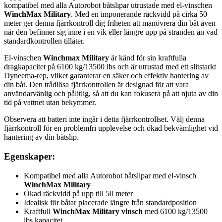
kompatibel med alla Autorobot båtslipar utrustade med el-vinschen
WinchMax Military
. Med en imponerande räckvidd på cirka 50
meter ger denna fjärrkontroll dig friheten att manövrera din båt även
när den befinner sig inne i en vik eller längre upp på stranden än vad
standardkontrollen tillåter.
El-vinschen
Winchmax Military
är känd för sin kraftfulla
dragkapacitet på 6100 kg/13500 lbs och är utrustad med ett slitstarkt
Dyneema-rep, vilket garanterar en säker och effektiv hantering av
din båt. Den trådlösa fjärrkontrollen är designad för att vara
användarvänlig och pålitlig, så att du kan fokusera på att njuta av din
tid på vattnet utan bekymmer.
Observera att batteri inte ingår i detta fjärrkontrollset. Välj denna
fjärrkontroll för en problemfri upplevelse och ökad bekvämlighet vid
hantering av din båtslip.
Egenskaper:
Kompatibel med alla Autorobot båtslipar med el-vinsch
WinchMax Military
Ökad räckvidd på upp till 50 meter
Idealisk för båtar placerade längre från standardposition
Kraftfull
WinchMax Military vinsch
med 6100 kg/13500
lbs kapacitet