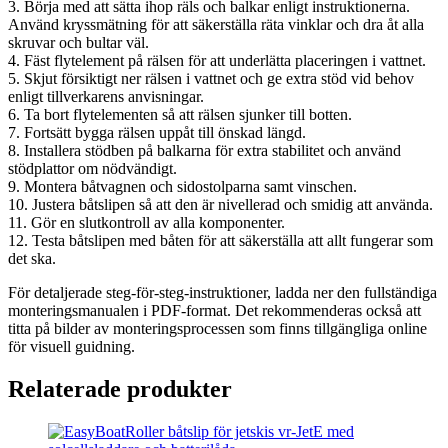
3. Börja med att sätta ihop räls och balkar enligt instruktionerna.
Använd kryssmätning för att säkerställa räta vinklar och dra åt alla
skruvar och bultar väl.
4. Fäst flytelement på rälsen för att underlätta placeringen i vattnet.
5. Skjut försiktigt ner rälsen i vattnet och ge extra stöd vid behov
enligt tillverkarens anvisningar.
6. Ta bort flytelementen så att rälsen sjunker till botten.
7. Fortsätt bygga rälsen uppåt till önskad längd.
8. Installera stödben på balkarna för extra stabilitet och använd
stödplattor om nödvändigt.
9. Montera båtvagnen och sidostolparna samt vinschen.
10. Justera båtslipen så att den är nivellerad och smidig att använda.
11. Gör en slutkontroll av alla komponenter.
12. Testa båtslipen med båten för att säkerställa att allt fungerar som
det ska.
För detaljerade steg-för-steg-instruktioner, ladda ner den fullständiga
monteringsmanualen i PDF-format. Det rekommenderas också att
titta på bilder av monteringsprocessen som finns tillgängliga online
för visuell guidning.
Relaterade produkter