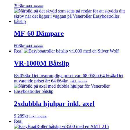
393
kr
inkl. moms
MF-60 Dämpare
608
kr
inkl. moms
Rea!
VR-1000M Båtslip
68 058
kr
Det ursprungliga priset var: 68 058kr.
64 664
kr
Det
nuvarande priset är: 64 664kr.
inkl. moms
2xdubbla hjulpar inkl. axel
9 289
kr
inkl. moms
Rea!