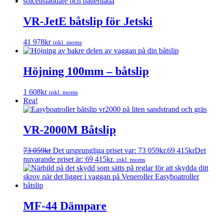
VR-JetE båtslip för Jetski
41 978
kr
inkl. moms
Höjning 100mm – båtslip
1 608
kr
inkl. moms
Rea!
VR-2000M Båtslip
73 059
kr
Det ursprungliga priset var: 73 059kr.
69 415
kr
Det
nuvarande priset är: 69 415kr.
inkl. moms
MF-44 Dämpare