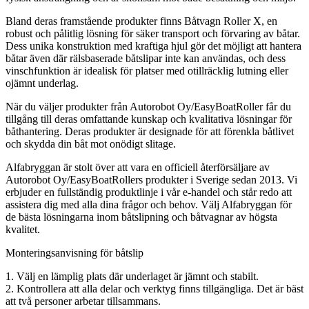
Bland deras framstående produkter finns Båtvagn Roller X, en
robust och pålitlig lösning för säker transport och förvaring av båtar.
Dess unika konstruktion med kraftiga hjul gör det möjligt att hantera
båtar även där rälsbaserade båtslipar inte kan användas, och dess
vinschfunktion är idealisk för platser med otillräcklig lutning eller
ojämnt underlag.
När du väljer produkter från Autorobot Oy/EasyBoatRoller får du
tillgång till deras omfattande kunskap och kvalitativa lösningar för
båthantering. Deras produkter är designade för att förenkla båtlivet
och skydda din båt mot onödigt slitage.
Alfabryggan är stolt över att vara en officiell återförsäljare av
Autorobot Oy/EasyBoatRollers produkter i Sverige sedan 2013. Vi
erbjuder en fullständig produktlinje i vår e-handel och står redo att
assistera dig med alla dina frågor och behov. Välj Alfabryggan för
de bästa lösningarna inom båtslipning och båtvagnar av högsta
kvalitet.
Monteringsanvisning för båtslip
1. Välj en lämplig plats där underlaget är jämnt och stabilt.
2. Kontrollera att alla delar och verktyg finns tillgängliga. Det är bäst
att två personer arbetar tillsammans.