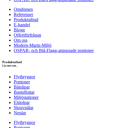
Omdömen
Referenser
Produktutbud
E-handel
Blogg
Offertförfrågan
Om oss
Modern-Marin-Miljö
OSPAR- och Blå-Flagg-anpassade pontoner
Produktutbud
Läs mer om...
Flytbryggor
Pontoner
Båtslipar
Bastuflottar
Miljöstationer
Elstolpar
Skruvpålar
Neular
Flytbryggor
Pontoner