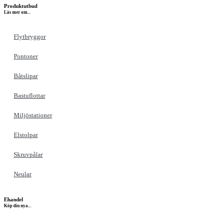
Produktutbud
Läs mer om...
Flytbryggor
Pontoner
Båtslipar
Bastuflottar
Miljöstationer
Elstolpar
Skruvpålar
Neular
Ehandel
Köp din nya...