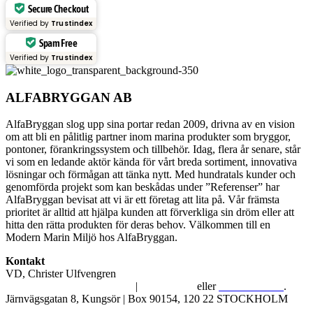
Secure Checkout
Verified by
Trustindex
Spam Free
Verified by
Trustindex
ALFABRYGGAN AB
AlfaBryggan slog upp sina portar redan 2009, drivna av en vision
om att bli en pålitlig partner inom marina produkter som bryggor,
pontoner, förankringssystem och tillbehör. Idag, flera år senare, står
vi som en ledande aktör kända för vårt breda sortiment, innovativa
lösningar och förmågan att tänka nytt. Med hundratals kunder och
genomförda projekt som kan beskådas under ”Referenser” har
AlfaBryggan bevisat att vi är ett företag att lita på. Vår främsta
prioritet är alltid att hjälpa kunden att förverkliga sin dröm eller att
hitta den rätta produkten för deras behov. Välkommen till en
Modern Marin Miljö hos AlfaBryggan.
Kontakt
VD, Christer Ulfvengren
alfabryggan@alfabryggan.se
|
08-39 16 72
eller
070-482 69 09
.
Järnvägsgatan 8, Kungsör | Box 90154, 120 22 STOCKHOLM