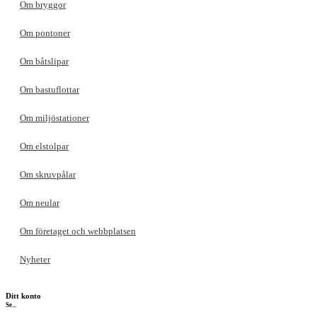
Om bryggor
Om pontoner
Om båtslipar
Om bastuflottar
Om miljöstationer
Om elstolpar
Om skruvpålar
Om neular
Om företaget och webbplatsen
Nyheter
Ditt konto
Se...