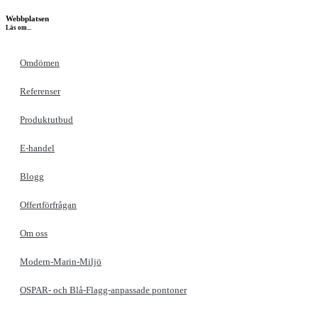
Webbplatsen
Läs om...
Omdömen
Referenser
Produktutbud
E-handel
Blogg
Offertförfrågan
Om oss
Modern-Marin-Miljö
OSPAR- och Blå-Flagg-anpassade pontoner