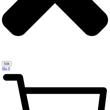
Sök
0
kr
0