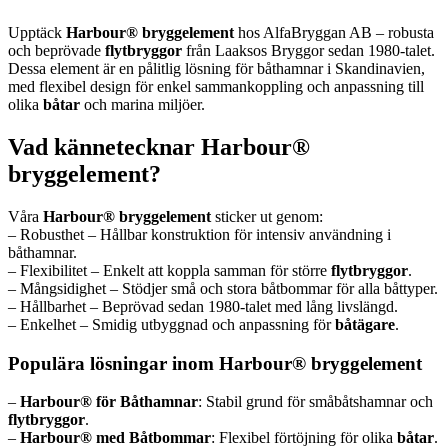
Upptäck
Harbour® bryggelement
hos AlfaBryggan AB – robusta
och beprövade
flytbryggor
från Laaksos Bryggor sedan 1980-talet.
Dessa element är en pålitlig lösning för båthamnar i Skandinavien,
med flexibel design för enkel sammankoppling och anpassning till
olika
båtar
och marina miljöer.
Vad kännetecknar Harbour®
bryggelement?
Våra
Harbour® bryggelement
sticker ut genom:
– Robusthet – Hållbar konstruktion för intensiv användning i
båthamnar.
– Flexibilitet – Enkelt att koppla samman för större
flytbryggor
.
– Mångsidighet – Stödjer små och stora båtbommar för alla båttyper.
– Hållbarhet – Beprövad sedan 1980-talet med lång livslängd.
– Enkelhet – Smidig utbyggnad och anpassning för
båtägare
.
Populära lösningar inom Harbour® bryggelement
–
Harbour® för Båthamnar
: Stabil grund för småbåtshamnar och
flytbryggor
.
–
Harbour® med Båtbommar
: Flexibel förtöjning för olika
båtar
.