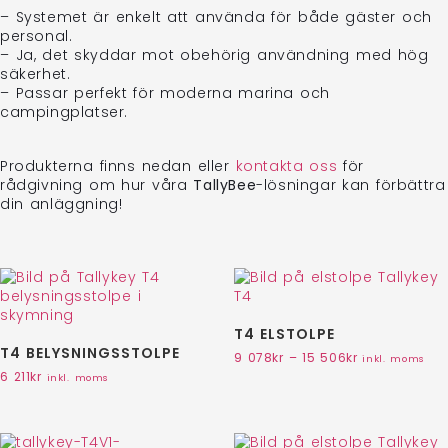
– Systemet är enkelt att använda för både gäster och
personal.
– Ja, det skyddar mot obehörig användning med hög
säkerhet.
– Passar perfekt för moderna marina och
campingplatser.
Produkterna finns nedan eller
kontakta oss
för
rådgivning om hur våra
TallyBee
-lösningar kan förbättra
din anläggning!
T4 ELSTOLPE
T4 BELYSNINGSSTOLPE
9 078
kr
–
15 506
kr
inkl. moms
6 211
kr
inkl. moms