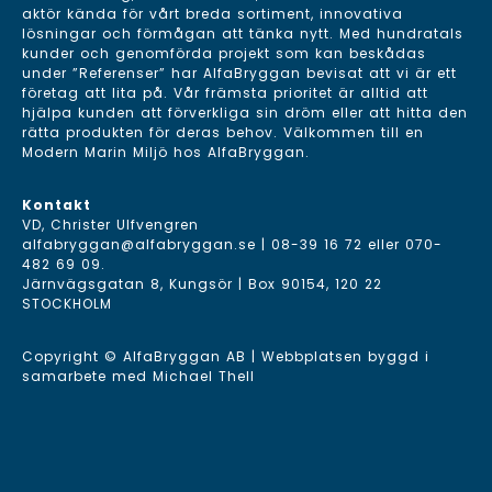
aktör kända för vårt breda sortiment, innovativa
lösningar och förmågan att tänka nytt. Med hundratals
kunder och genomförda projekt som kan beskådas
under ”Referenser” har AlfaBryggan bevisat att vi är ett
företag att lita på. Vår främsta prioritet är alltid att
hjälpa kunden att förverkliga sin dröm eller att hitta den
rätta produkten för deras behov. Välkommen till en
Modern Marin Miljö hos AlfaBryggan.
Kontakt
VD, Christer Ulfvengren
alfabryggan@alfabryggan.se
|
08-39 16 72
eller
070-
482 69 09
.
Järnvägsgatan 8, Kungsör | Box 90154, 120 22
STOCKHOLM
Copyright © AlfaBryggan AB | Webbplatsen byggd i
samarbete med
Michael Thell