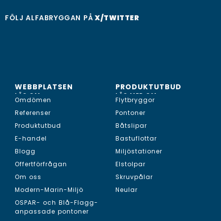
FÖLJ ALFABRYGGAN PÅ
X/TWITTER
WEBBPLATSEN
PRODUKTUTBUD
LÄS OM...
LÄS MER OM...
Omdömen
Flytbryggor
Referenser
Pontoner
Produktutbud
Båtslipar
E-handel
Bastuflottar
Blogg
Miljöstationer
Offertförfrågan
Elstolpar
Om oss
Skruvpålar
Modern-Marin-Miljö
Neular
OSPAR- och Blå-Flagg-
anpassade pontoner