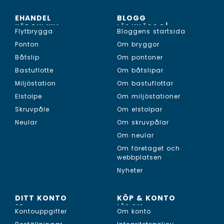
EHANDEL
BLOGG
KÖP DIN NYA...
LÄS INLÄGG PÅ...
Flytbrygga
Bloggens startsida
Ponton
Om bryggor
Båtslip
Om pontoner
Bastuflotte
Om båtslipar
Miljöstation
Om bastuflottar
Elstolpe
Om miljöstationer
Skruvpåle
Om elstolpar
Neular
Om skruvpålar
Om neular
Om företaget och
webbplatsen
Nyheter
DITT KONTO
KÖP & KONTO
SE...
LÄS OM...
Kontouppgifter
Om konto