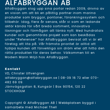
ALFABRYGGAN AB
AlfaBryggan slog upp sina portar redan 2009, drivna av
en vision om att bli en pålitlig partner inom marina
produkter som bryggor, pontoner, förankringssystem och
tillbehör. Idag, flera år senare, står vi som en ledande
aktör kända för vårt breda sortiment, innovativa
lösningar och förmågan att tänka nytt. Med hundratals
kunder och genomförda projekt som kan beskådas
under ”Referenser” har AlfaBryggan bevisat att vi är ett
företag att lita på. Vår främsta prioritet är alltid att
hjälpa kunden att förverkliga sin dröm eller att hitta den
rätta produkten för deras behov. Välkommen till en
Modern Marin Miljö hos AlfaBryggan.
Kontakt
VD, Christer Ulfvengren
alfabryggan@alfabryggan.se
|
08-39 16 72
eller
070-
482 69 09
.
Järnvägsgatan 8, Kungsör | Box 90154, 120 22
STOCKHOLM
Copyright © AlfaBryggan AB | Webbplatsen byggd i
samarbete med
Michael Thell