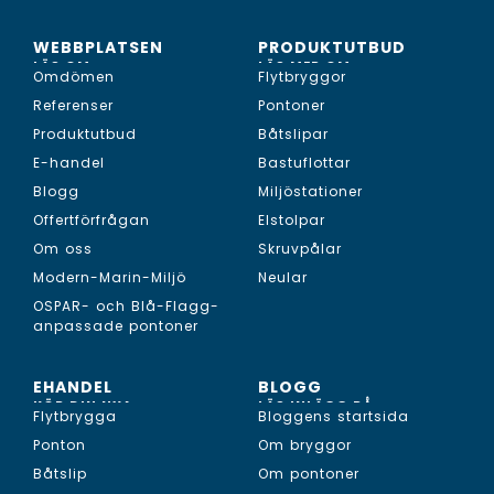
WEBBPLATSEN
PRODUKTUTBUD
LÄS OM...
LÄS MER OM...
Omdömen
Flytbryggor
Referenser
Pontoner
Produktutbud
Båtslipar
E-handel
Bastuflottar
Blogg
Miljöstationer
Offertförfrågan
Elstolpar
Om oss
Skruvpålar
Modern-Marin-Miljö
Neular
OSPAR- och Blå-Flagg-
anpassade pontoner
EHANDEL
BLOGG
KÖP DIN NYA...
LÄS INLÄGG PÅ...
Flytbrygga
Bloggens startsida
Ponton
Om bryggor
Båtslip
Om pontoner