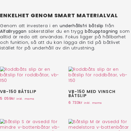
ENKELHET GENOM SMART MATERIALVAL
Genom att investera i en
underhållsfri båtslip
från
AlfaBryggan
säkerställer du en trygg
båtupptagning
som
alltid är redo att användas. Fokus ligger på hållbarhet
och funktion, så att du kan lägga din tid på båtlivet
istället för på underhåll av din utrustning.
VB-150 BÅTSLIP
VB-150 MED VINSCH
BÅTSLIP
5 059
kr
inkl. moms
6 733
kr
inkl. moms