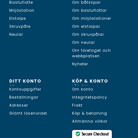
Bastuflotte
Om båtslipar
Miljöstation
Om bastuflottar
Elstolpe
Om miljöstationer
Skruvpåle
Om elstolpar
Neular
Om skruvpålar
Om neular
Om företaget och
webbplatsen
Nyheter
DITT KONTO
KÖP & KONTO
SE...
LÄS OM...
Kontouppgifter
Om konto
Beställningar
Integritetspolicy
Adresser
Frakt
Glömt lösenordet
Köp & betalning
Allmänna villkor
Secure Checkout