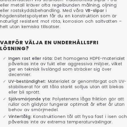
eller metall kräver ofta regelbunden målning, oljning
eller rostskyddsbehandling. Med våra
VB-slipar
i
högdensitetspolyeten får du en konstruktion som är
naturligt resistent mot röta, korrosion och saltvatten –
helt utan kemiska tillsatser.
VARFÖR VÄLJA EN UNDERHÅLLSFRI
LÖSNING?
Ingen rost eller röta:
Det homogena HDPE-materialet
påverkas inte av fukt eller aggressiva miljöer, vilket
ger en teknisk livslängd som sträcker sig över
decennier.
UV-beständighet:
Materialet är genomfärgat och UV-
stabiliserat för att tåla starkt solljus utan att blekas
eller bli sprött.
Självsmörjande yta:
Polyetenens låga friktion gör att
rullar och glidytor fungerar optimalt år efter år utan
behov av smörjmedel.
Vintertålig:
Konstruktionen tål att frysa fast i isen och
påverkas inte av extrema temperaturväxlingar.