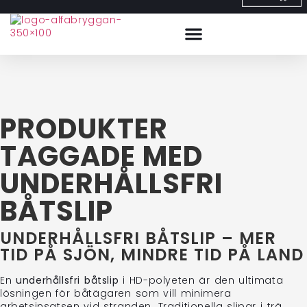
PRODUKTER
TAGGADE MED
UNDERHÅLLSFRI
BÅTSLIP
UNDERHÅLLSFRI BÅTSLIP – MER
TID PÅ SJÖN, MINDRE TID PÅ LAND
En
underhållsfri båtslip
i HD-polyeten är den ultimata
lösningen för båtägaren som vill minimera
arbetsinsatsen vid stranden. Traditionella slipar i trä