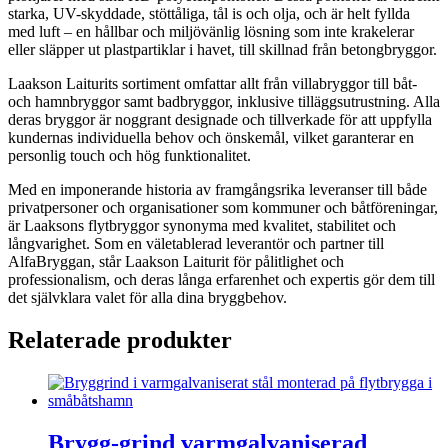
starka, UV-skyddade, stöttåliga, tål is och olja, och är helt fyllda
med luft – en hållbar och miljövänlig lösning som inte krakelerar
eller släpper ut plastpartiklar i havet, till skillnad från betongbryggor.
Laakson Laiturits sortiment omfattar allt från villabryggor till båt-
och hamnbryggor samt badbryggor, inklusive tilläggsutrustning. Alla
deras bryggor är noggrant designade och tillverkade för att uppfylla
kundernas individuella behov och önskemål, vilket garanterar en
personlig touch och hög funktionalitet.
Med en imponerande historia av framgångsrika leveranser till både
privatpersoner och organisationer som kommuner och båtföreningar,
är Laaksons flytbryggor synonyma med kvalitet, stabilitet och
långvarighet. Som en väletablerad leverantör och partner till
AlfaBryggan, står Laakson Laiturit för pålitlighet och
professionalism, och deras långa erfarenhet och expertis gör dem till
det självklara valet för alla dina bryggbehov.
Relaterade produkter
Brygg-grind varmgalvaniserad