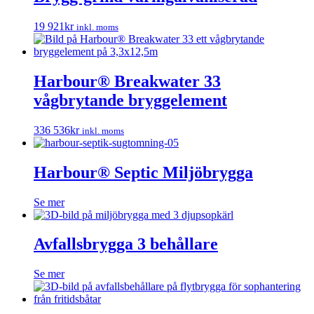
19 921
kr
inkl. moms
Harbour® Breakwater 33
vågbrytande bryggelement
336 536
kr
inkl. moms
Harbour® Septic Miljöbrygga
Se mer
Avfallsbrygga 3 behållare
Se mer