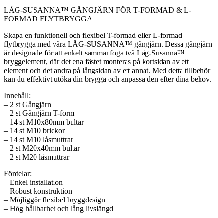
LÅG-SUSANNA™ GÅNGJÄRN FÖR T-FORMAD & L-
FORMAD FLYTBRYGGA
Skapa en funktionell och flexibel T-formad eller L-formad
flytbrygga med våra LÅG-SUSANNA™ gångjärn. Dessa gångjärn
är designade för att enkelt sammanfoga två Låg-Susanna™
bryggelement, där det ena fästet monteras på kortsidan av ett
element och det andra på långsidan av ett annat. Med detta tillbehör
kan du effektivt utöka din brygga och anpassa den efter dina behov.
Innehåll:
– 2 st Gångjärn
– 2 st Gångjärn T-form
– 14 st M10x80mm bultar
– 14 st M10 brickor
– 14 st M10 låsmuttrar
– 2 st M20x40mm bultar
– 2 st M20 låsmuttrar
Fördelar:
– Enkel installation
– Robust konstruktion
– Möjliggör flexibel bryggdesign
– Hög hållbarhet och lång livslängd