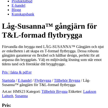
Produktutbud
E-handel
Blogg
Kunskapsbank
Låg-Susanna™ gångjärn för
T&L-formad flytbrygga
Förvandla din brygga med LÅG-SUSANNA™ Gångjärn och njut
av enkelheten i att skapa en T-formad flytbrygga. Dessa robusta
gångjärn garanterar en flexibel och hållbar design, perfekt för att
anpassa din bryggplats. Välj en miljövänlig lösning som står emot
tidens tand och förenklar ditt bryggbygge.
Pris | fakta & pdf:er
Startsida
/
E-handel
/
Flytbrygga
/
Tillbehör Brygga
/
Låg-
Susanna™ gångjärn för T&L-formad flytbrygga
Art.nr:
HMS23
Kategori:
Tillbehör Brygga
Etiketter:
Laakson
Laiturit
,
Susanna
Pris: