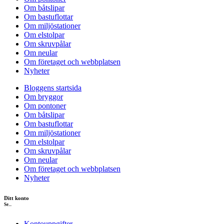
Om båtslipar
Om bastuflottar
Om miljöstationer
Om elstolpar
Om skruvpålar
Om neular
Om företaget och webbplatsen
Nyheter
Bloggens startsida
Om bryggor
Om pontoner
Om båtslipar
Om bastuflottar
Om miljöstationer
Om elstolpar
Om skruvpålar
Om neular
Om företaget och webbplatsen
Nyheter
Ditt konto
Se...
Kontouppgifter