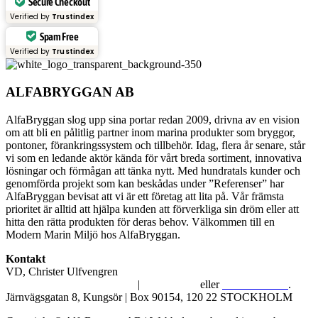
Secure Checkout
Verified by
Trustindex
Spam Free
Verified by
Trustindex
ALFABRYGGAN AB
AlfaBryggan slog upp sina portar redan 2009, drivna av en vision
om att bli en pålitlig partner inom marina produkter som bryggor,
pontoner, förankringssystem och tillbehör. Idag, flera år senare, står
vi som en ledande aktör kända för vårt breda sortiment, innovativa
lösningar och förmågan att tänka nytt. Med hundratals kunder och
genomförda projekt som kan beskådas under ”Referenser” har
AlfaBryggan bevisat att vi är ett företag att lita på. Vår främsta
prioritet är alltid att hjälpa kunden att förverkliga sin dröm eller att
hitta den rätta produkten för deras behov. Välkommen till en
Modern Marin Miljö hos AlfaBryggan.
Kontakt
VD, Christer Ulfvengren
alfabryggan@alfabryggan.se
|
08-39 16 72
eller
070-482 69 09
.
Järnvägsgatan 8, Kungsör | Box 90154, 120 22 STOCKHOLM