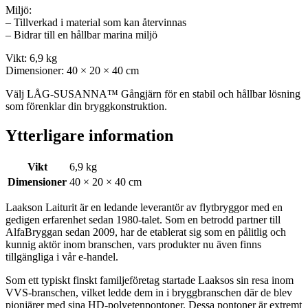
Miljö:
– Tillverkad i material som kan återvinnas
– Bidrar till en hållbar marina miljö
Vikt: 6,9 kg
Dimensioner: 40 × 20 × 40 cm
Välj LÅG-SUSANNA™ Gångjärn för en stabil och hållbar lösning
som förenklar din bryggkonstruktion.
Ytterligare information
Vikt
6,9 kg
Dimensioner
40 × 20 × 40 cm
Laakson Laiturit är en ledande leverantör av flytbryggor med en
gedigen erfarenhet sedan 1980-talet. Som en betrodd partner till
AlfaBryggan sedan 2009, har de etablerat sig som en pålitlig och
kunnig aktör inom branschen, vars produkter nu även finns
tillgängliga i vår e-handel.
Som ett typiskt finskt familjeföretag startade Laaksos sin resa inom
VVS-branschen, vilket ledde dem in i bryggbranschen där de blev
pionjärer med sina HD-polyetenpontoner. Dessa pontoner är extremt