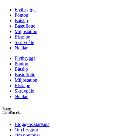
Flytbrygga
Ponton
Båtslip
Bastuflotte
Miljöstation
Elstolpe
Skruvpåle
Neular
Flytbrygga
Ponton
Båtslip
Bastuflotte
Miljöstation
Elstolpe
Skruvpåle
Neular
Blogg
Läs inlägg på...
Bloggens startsida
Om bryggor
Om pontoner