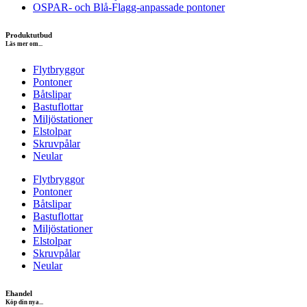
OSPAR- och Blå-Flagg-anpassade pontoner
Produktutbud
Läs mer om...
Flytbryggor
Pontoner
Båtslipar
Bastuflottar
Miljöstationer
Elstolpar
Skruvpålar
Neular
Flytbryggor
Pontoner
Båtslipar
Bastuflottar
Miljöstationer
Elstolpar
Skruvpålar
Neular
Ehandel
Köp din nya...