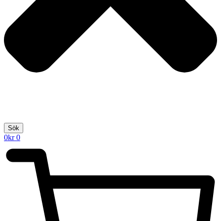
Sök
0
kr
0