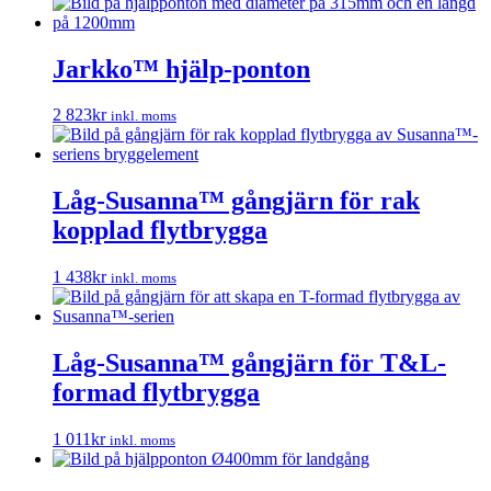
Jarkko™ hjälp-ponton
2 823
kr
inkl. moms
Låg-Susanna™ gångjärn för rak
kopplad flytbrygga
1 438
kr
inkl. moms
Låg-Susanna™ gångjärn för T&L-
formad flytbrygga
1 011
kr
inkl. moms