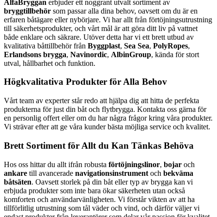
AlfaBryggan
erbjuder ett noggrant utvalt sortiment av
bryggtillbehör
som passar alla dina behov, oavsett om du är en
erfaren båtägare eller nybörjare. Vi har allt från förtöjningsutrustning
till säkerhetsprodukter, och vårt mål är att göra ditt liv på vattnet
både enklare och säkrare. Utöver detta har vi ett brett utbud av
kvalitativa båttillbehör från
Byggplast
,
Sea Sea
,
PolyRopes
,
Erlandsons brygga
,
Navinordic
,
AlbinGroup
, kända för stort
utval, hållbarhet och funktion.
Högkvalitativa Produkter för Alla Behov
Vårt team av experter står redo att hjälpa dig att hitta de perfekta
produkterna för just din båt och flytbrygga. Kontakta oss gärna för
en personlig offert eller om du har några frågor kring våra produkter.
Vi strävar efter att ge våra kunder bästa möjliga service och kvalitet.
Brett Sortiment för Allt du Kan Tänkas Behöva
Hos oss hittar du allt ifrån robusta
förtöjningslinor
,
bojar
och
ankare
till avancerade
navigationsinstrument
och
bekväma
båtsäten
. Oavsett storlek på din båt eller typ av brygga kan vi
erbjuda produkter som inte bara ökar säkerheten utan också
komforten och användarvänligheten. Vi förstår vikten av att ha
tillförlitlig utrustning som tål väder och vind, och därför väljer vi
endast produkter från leverantörer som delar vår passion för kvalitet