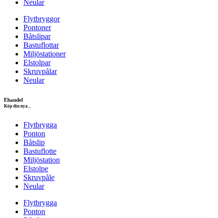
Neular
Flytbryggor
Pontoner
Båtslipar
Bastuflottar
Miljöstationer
Elstolpar
Skruvpålar
Neular
Ehandel
Köp din nya...
Flytbrygga
Ponton
Båtslip
Bastuflotte
Miljöstation
Elstolpe
Skruvpåle
Neular
Flytbrygga
Ponton