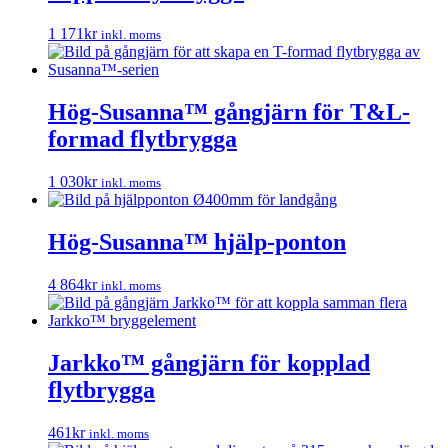
1 171
kr
inkl. moms
Hög-Susanna™ gångjärn för T&L-
formad flytbrygga
1 030
kr
inkl. moms
Hög-Susanna™ hjälp-ponton
4 864
kr
inkl. moms
Jarkko™ gångjärn för kopplad
flytbrygga
461
kr
inkl. moms