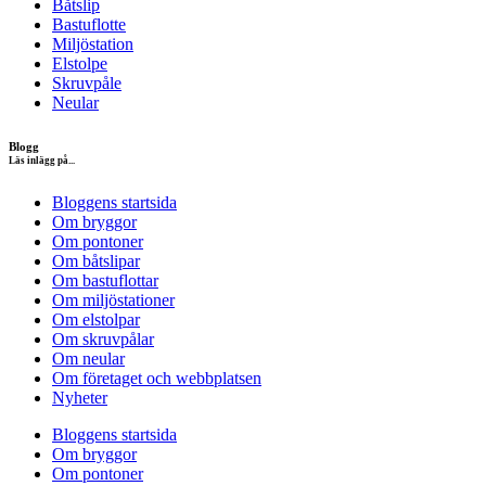
Båtslip
Bastuflotte
Miljöstation
Elstolpe
Skruvpåle
Neular
Blogg
Läs inlägg på...
Bloggens startsida
Om bryggor
Om pontoner
Om båtslipar
Om bastuflottar
Om miljöstationer
Om elstolpar
Om skruvpålar
Om neular
Om företaget och webbplatsen
Nyheter
Bloggens startsida
Om bryggor
Om pontoner