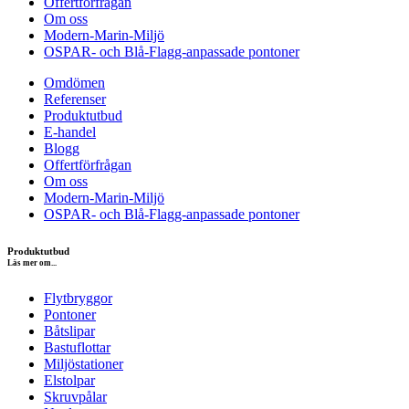
Offertförfrågan
Om oss
Modern-Marin-Miljö
OSPAR- och Blå-Flagg-anpassade pontoner
Omdömen
Referenser
Produktutbud
E-handel
Blogg
Offertförfrågan
Om oss
Modern-Marin-Miljö
OSPAR- och Blå-Flagg-anpassade pontoner
Produktutbud
Läs mer om...
Flytbryggor
Pontoner
Båtslipar
Bastuflottar
Miljöstationer
Elstolpar
Skruvpålar