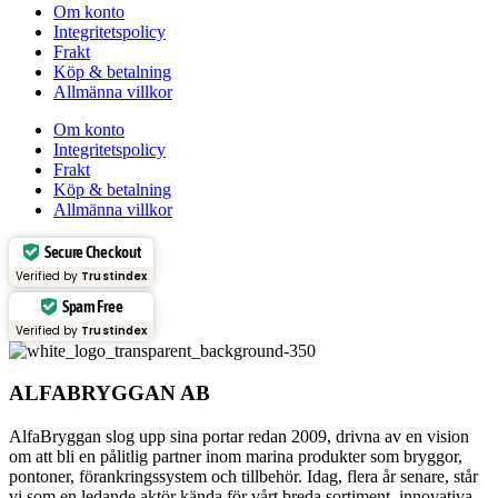
Om konto
Integritetspolicy
Frakt
Köp & betalning
Allmänna villkor
Om konto
Integritetspolicy
Frakt
Köp & betalning
Allmänna villkor
Secure Checkout
Verified by
Trustindex
Spam Free
Verified by
Trustindex
ALFABRYGGAN AB
AlfaBryggan slog upp sina portar redan 2009, drivna av en vision
om att bli en pålitlig partner inom marina produkter som bryggor,
pontoner, förankringssystem och tillbehör. Idag, flera år senare, står
vi som en ledande aktör kända för vårt breda sortiment, innovativa