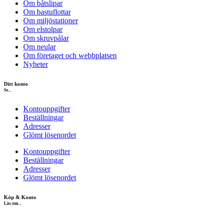
Om båtslipar
Om bastuflottar
Om miljöstationer
Om elstolpar
Om skruvpålar
Om neular
Om företaget och webbplatsen
Nyheter
Ditt konto
Se...
Kontouppgifter
Beställningar
Adresser
Glömt lösenordet
Kontouppgifter
Beställningar
Adresser
Glömt lösenordet
Köp & Konto
Läs om...