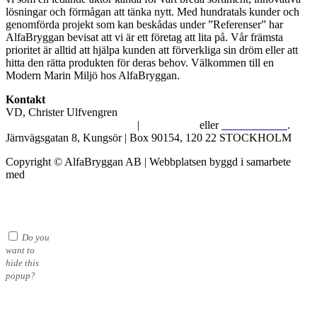
lösningar och förmågan att tänka nytt. Med hundratals kunder och
genomförda projekt som kan beskådas under ”Referenser” har
AlfaBryggan bevisat att vi är ett företag att lita på. Vår främsta
prioritet är alltid att hjälpa kunden att förverkliga sin dröm eller att
hitta den rätta produkten för deras behov. Välkommen till en
Modern Marin Miljö hos AlfaBryggan.
Kontakt
VD, Christer Ulfvengren
alfabryggan@alfabryggan.se
|
08-39 16 72
eller
070-482 69 09
.
Järnvägsgatan 8, Kungsör | Box 90154, 120 22 STOCKHOLM
Copyright © AlfaBryggan AB | Webbplatsen byggd i samarbete
med
Michael Thell
Do you
want to
hide this
popup?