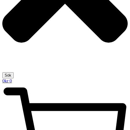
Sök
0
kr
0