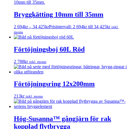
Bryggkätting 10mm till 35mm
2 694
kr
–
34 425
kr
Prisintervall: 2 694kr till 34 425kr
inkl.
moms
Förtöjningsboj 60L Röd
2 788
kr
inkl. moms
Förtöjningsring 12x200mm
213
kr
inkl. moms
Hög-Susanna™ gångjärn för rak
kopplad flytbrygga