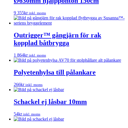
Ø630mm hjälpponton 150cm
9 355
kr
inkl. moms
Outrigger™ gångjärn för rak
kopplad båtbrygga
1 864
kr
inkl. moms
Polyetenhylsa till pålankare
266
kr
inkl. moms
Schackel ej låsbar 10mm
54
kr
inkl. moms