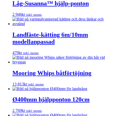
Låg-Susanna™ hjälp-ponton
2 946
kr
inkl. moms
Landfäste-kätting 6m/10mm
modellanpassad
479
kr
inkl. moms
Mooring Whips båtförtöjning
13 813
kr
inkl. moms
Ø400mm hjälpponton 120cm
2 769
kr
inkl. moms