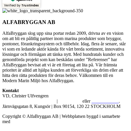
Verified by
Trustindex
ALFABRYGGAN AB
AlfaBryggan slog upp sina portar redan 2009, drivna av en vision
om att bli en pålitlig partner inom marina produkter som bryggor,
pontoner, förankringssystem och tillbehör. Idag, flera år senare, står
vi som en ledande aktör kända för vårt breda sortiment, innovativa
lösningar och förmågan att tänka nytt. Med hundratals kunder och
genomförda projekt som kan beskådas under ”Referenser” har
AlfaBryggan bevisat att vi är ett företag att lita på. Vår främsta
prioritet är alltid att hjälpa kunden att förverkliga sin dröm eller att
hitta den rätta produkten för deras behov. Välkommen till en
Modern Marin Miljö hos AlfaBryggan.
Kontakt
VD, Christer Ulfvengren
alfabryggan@alfabryggan.se
|
08-39 16 72
eller
070-482 69 09
.
Järnvägsgatan 8, Kungsör | Box 90154, 120 22 STOCKHOLM
Copyright © AlfaBryggan AB | Webbplatsen byggd i samarbete
med
Michael Thell