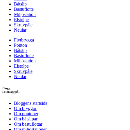
Båtslip
Bastuflotte
Miljöstation
Elstolpe
Skruvpåle
Neular
Flytbrygga
Ponton
Båtslip
Bastuflotte
Miljöstation
Elstolpe
Skruvpåle
Neular
Blogg
Läs inlägg på...
Bloggens startsida
Om bryggor
Om pontoner
Om båtslipar
Om bastuflottar
Om miljöstationer