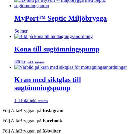
MyPort™ Septic Miljöbrygga
Se mer
Kona till sugtömningspump
800
kr
inkl. moms
Kran med siktglas till
sugtömningspump
1 116
kr
inkl. moms
Följ AlfaBryggan på
Instagram
Följ AlfaBryggan på
Facebook
Följ AlfaBryggan på
X/twitter