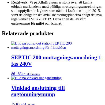
Regelverk:
Vi på AlfaBryggan är stolta över att kunna
erbjuda marknadens mest pålitliga
mottagningsanordningar
som uppfyller de lagkrav som trädde i kraft den 1 april 2015,
samt de obligatoriska avfallshanteringsplanerna enligt det nya
regelverket
TSFS 2023:12
. Detta är en del av vårt
engagemang för
miljö
och
klimat
.
Relaterade produkter
SEPTIC 200 mottagningsanordning 1-
fas 240V
86 183
kr
inkl. moms
Vinklad anslutning till
sugtömningspump
753
kr
inkl. moms