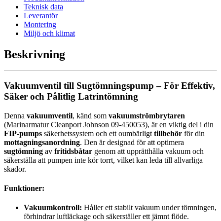
Teknisk data
Leverantör
Montering
Miljö och klimat
Beskrivning
Vakuumventil till Sugtömningspump – För Effektiv,
Säker och Pålitlig Latrintömning
Denna
vakuumventil
, känd som
vakuumströmbrytaren
(Marinarmatur Cleanport Johnson 09-450053), är en viktig del i din
FIP-pumps
säkerhetssystem och ett oumbärligt
tillbehör
för din
mottagningsanordning
. Den är designad för att optimera
sugtömning
av
fritidsbåtar
genom att upprätthålla vakuum och
säkerställa att pumpen inte kör torrt, vilket kan leda till allvarliga
skador.
Funktioner:
Vakuumkontroll:
Håller ett stabilt vakuum under tömningen,
förhindrar luftläckage och säkerställer ett jämnt flöde.