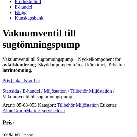
Produktutbud
E-handel
Blogg
Kunskapsbank
Vakuumventil till
sugtömningspump
Vakuumventil till Sugtömningspump – Nyckelkomponent för
avfallshantering
. Skyddar pumpen från att köra torrt, förbättrar
latrintömning
.
Pris | fakta & pdf:er
Startsida
/
E-handel
/
Miljöstation
/
Tillbehör Miljöstation
/
Vakuumventil till sugtömningspump
Art.nr:
05-63-053
Kategori:
Tillbehör Miljöstation
Etiketter:
AlbinGroupMarine
,
servicedelar
Pris:
650
kr
inkl. moms