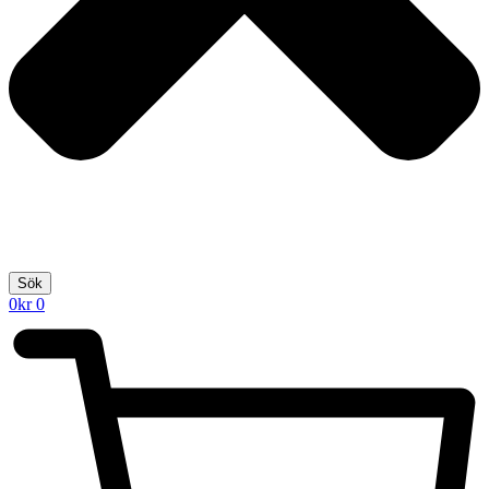
Sök
0
kr
0