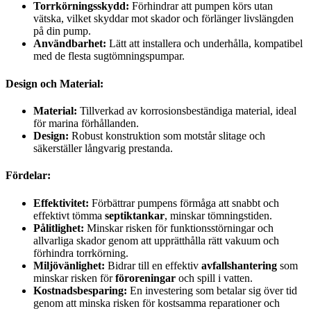
Torrkörningsskydd:
Förhindrar att pumpen körs utan
vätska, vilket skyddar mot skador och förlänger livslängden
på din pump.
Användbarhet:
Lätt att installera och underhålla, kompatibel
med de flesta sugtömningspumpar.
Design och Material:
Material:
Tillverkad av korrosionsbeständiga material, ideal
för marina förhållanden.
Design:
Robust konstruktion som motstår slitage och
säkerställer långvarig prestanda.
Fördelar:
Effektivitet:
Förbättrar pumpens förmåga att snabbt och
effektivt tömma
septiktankar
, minskar tömningstiden.
Pålitlighet:
Minskar risken för funktionsstörningar och
allvarliga skador genom att upprätthålla rätt vakuum och
förhindra torrkörning.
Miljövänlighet:
Bidrar till en effektiv
avfallshantering
som
minskar risken för
föroreningar
och spill i vatten.
Kostnadsbesparing:
En investering som betalar sig över tid
genom att minska risken för kostsamma reparationer och