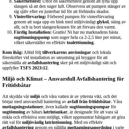
Säkerhetstest:
Utför en säkerhetstest genom att lyfta upp
slangen så att den suger luft. Observera att pumpen stänger av
sig själv efter en justerbar tid för att förhindra skador.
Vinterförvaring:
Förbered pumpen för vinterförvaring
genom att suga upp en hink med miljövänligt
glykol
, stäng av
allt, och ta bort slangen/kranen för att förvara den varmt.
Färdig Installation:
Grattis! Ni har nu marknadens bästa
sugtömningspump
som suger hela ca 2-2,5 liter per minut,
vilket säkerställer en effektiv
toalettömning
.
Kom ihåg:
Alltid följ
tillverkarens anvisningar
och lokala
föreskrifter vid installation av utrustning på bryggor för att
säkerställa att
avfallshantering
sker på ett miljövänligt sätt och
uppfyller
TSFS 2023:12
.
Miljö och Klimat – Ansvarsfull Avfallshantering för
Fritidsbåtar
Att skydda vår
miljö
och våra vatten är av yttersta vikt, och det
börjar med ansvarsfull hantering av
avfall från fritidsbåtar
. Våra
mottagningsstationer
, även kallade
sugtömningspumpar
för
sugtömning
av båtars
latrintankar
, är designade för att vara så
enkla och effektiva som möjligt, vilket uppmuntrar båtägare att göra
rätt val för
miljövänlig latrintömning
. Med en effektiv
avfallshantering
genom en pålitlig
mottagningsanordning
i varje