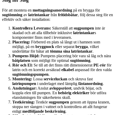
Steg för Steg
För att montera en
mottagningsanordning
på en brygga för
sugtömning
av
latrintankar
från
fritidsbåtar
, följ dessa steg för en
effektiv och säker installation:
Kontrollera Leverans:
Säkerställ att
sugpumpen
inte är
skadad och att alla tillbehör inklusive
latrintankar
s
komponenter finns med i leveransen.
Placering:
Förbered en plats så långt ut i hamnen som
möjligt, på en
bryggnock
eller separat
brygga
, vilket
underlättar för båtar att
tömma sina latrintankar
.
Pumpens Höjd:
Pumpens placering bör vara så låg och nära
båtplatsen
som möjligt för optimal
sugtömning
.
Rör och El:
Se till att det finns rätt dimensionerat
PE-rör
för
latrin och en korrekt avsäkrad
elkabel
anpassad för den valda
sugtömningspumpen
.
Montering:
Lossa
serviceluckan
och skruva fast
latrinpumpen
i underlaget med lämplig
fästanordning
.
Anslutningar:
Anslut
avloppsröret
, undvik böjar, och
koppla elen till pumpen. En
behörig elektriker
bör utföra
elanslutningen för säkerhetens skull.
Testkörning:
Testkör
sugpumpen
genom att öppna kranen,
stoppa ner slangen i vattnet och kontrollera att allt fungerar
enligt
medföljande beskrivning
.