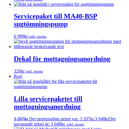
Servicepaket till MA40-BSP
sugtömningspump
6 999
kr
inkl. moms
Dekal för mottagningsanordning
326
kr
inkl. moms
Rea!
Lilla servicepaketet till
mottagningsanordning
3 207
kr
Det ursprungliga priset var: 3 207kr.
3 048
kr
Det
nuvarande priset är: 3 048kr.
inkl. moms