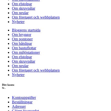
Om elstolpar
Om skruvpålar
Om neular
Om företaget och webbplatsen
Nyheter
Bloggens startsida
Om bryggor
Om pontoner
Om båtslipar
Om bastuflottar
Om miljöstationer
Om elstolpar
Om skruvpålar
Om neular
Om företaget och webbplatsen
Nyheter
Ditt konto
Se...
Kontouppgifter
Beställningar
Adresser
Glömt lösenordet