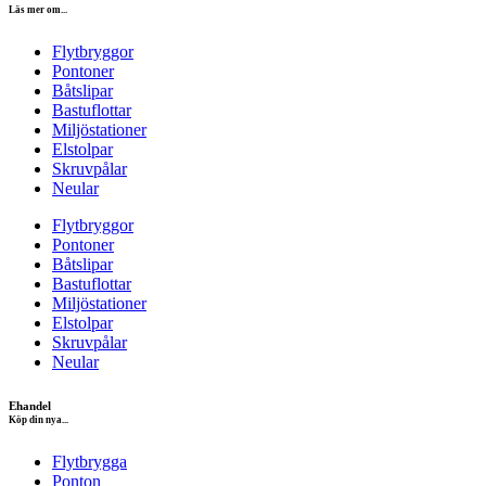
Läs mer om...
Flytbryggor
Pontoner
Båtslipar
Bastuflottar
Miljöstationer
Elstolpar
Skruvpålar
Neular
Flytbryggor
Pontoner
Båtslipar
Bastuflottar
Miljöstationer
Elstolpar
Skruvpålar
Neular
Ehandel
Köp din nya...
Flytbrygga
Ponton