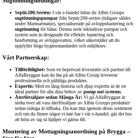
Sugtömningslösningar:
Septic200-Serien:
I vår e-handel hittar du Albin Groups
sugtömningspumpar
från Septic200-serien (tidigare såldes
under Marinarmatur), specialiserade på avloppshantering och
sugtömning
för båtar. Denna serie inkluderar pumpar och
system som är designade för effektiv hantering och
bearbetning av avloppsvatten, vilket säkerställer att du
uppfyller höga hygienstandarder och miljökrav.
Vårt Partnerskap:
Tillförlitlighet:
Som en beprövad leverantör och partner till
AlfaBryggan kan du lita på att Albin Group levererar
professionella och pålitliga produkter.
Expertis:
Med en lång historia och djup expertis är de en
ideal partner för alla dina behov av
pump out systems
.
Återförsäljare sedan Många År:
Vi på AlfaBryggan är
stolta över att vara återförsäljare av Albin Groups produkter
sedan många år tillbaka. Du kan titta igenom deras sortiment
och om du finner något vi inte har i vår e-handel, går det bra
att höra av sig så hjälper vi gärna till.
Montering av Mottagningsanordning på Brygga –