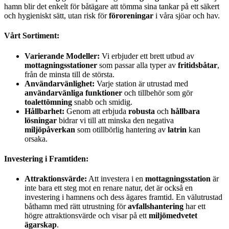
hamn blir det enkelt för båtägare att tömma sina tankar på ett säkert
och hygieniskt sätt, utan risk för
föroreningar
i våra sjöar och hav.
Vårt Sortiment:
Varierande Modeller:
Vi erbjuder ett brett utbud av
mottagningsstationer
som passar alla typer av
fritidsbåtar
,
från de minsta till de största.
Användarvänlighet:
Varje station är utrustad med
användarvänliga funktioner
och tillbehör som gör
toalettömning
snabb och smidig.
Hållbarhet:
Genom att erbjuda
robusta
och
hållbara
lösningar
bidrar vi till att minska den negativa
miljöpåverkan
som otillbörlig hantering av
latrin
kan
orsaka.
Investering i Framtiden:
Attraktionsvärde:
Att investera i en
mottagningsstation
är
inte bara ett steg mot en renare natur, det är också en
investering i hamnens och dess ägares framtid. En välutrustad
båthamn med rätt utrustning för
avfallshantering
har ett
högre attraktionsvärde och visar på ett
miljömedvetet
ägarskap
.