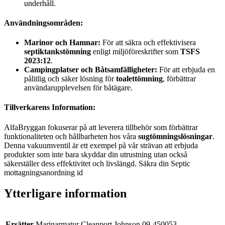
underhåll.
Användningsområden:
Marinor och Hamnar:
För att säkra och effektivisera
septiktankstömning
enligt miljöföreskrifter som
TSFS
2023:12
.
Campingplatser och Båtsamfälligheter:
För att erbjuda en
pålitlig och säker lösning för
toalettömning
, förbättrar
användarupplevelsen för båtägare.
Tillverkarens Information:
AlfaBryggan fokuserar på att leverera tillbehör som förbättrar
funktionaliteten och hållbarheten hos våra
sugtömningslösningar
.
Denna vakuumventil är ett exempel på vår strävan att erbjuda
produkter som inte bara skyddar din utrustning utan också
säkerställer dess effektivitet och livslängd. Säkra din Septic
mottagningsanordning id
Ytterligare information
Ersätter
Marinarmatur Cleanport Johnson 09-450053