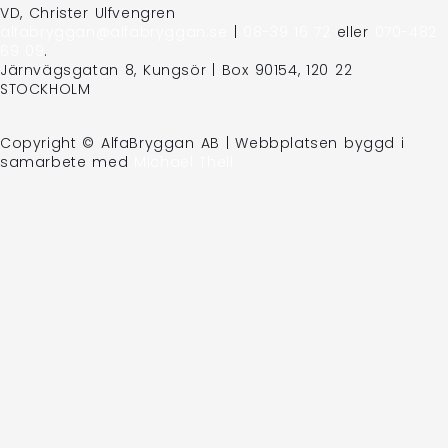
VD, Christer Ulfvengren
alfabryggan@alfabryggan.se
|
08-39 16 72
eller
070-482
69 09
.
Järnvägsgatan 8, Kungsör | Box 90154, 120 22
STOCKHOLM
Copyright © AlfaBryggan AB | Webbplatsen byggd i
samarbete med
Michael Thell