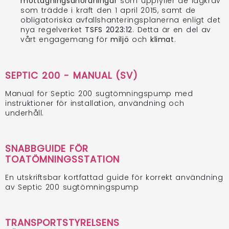
mottagningsanordningar
som uppfyller de lagkrav
som trädde i kraft den 1 april 2015, samt de
obligatoriska avfallshanteringsplanerna enligt det
nya regelverket
TSFS 2023:12
. Detta är en del av
vårt engagemang för
miljö
och
klimat
.
SEPTIC 200 - MANUAL (SV)
Manual för Septic 200 sugtömningspump med
instruktioner för installation, användning och
underhåll.
SNABBGUIDE FÖR
TOATÖMNINGSSTATION
En utskriftsbar kortfattad guide för korrekt användning
av Septic 200 sugtömningspump
TRANSPORTSTYRELSENS