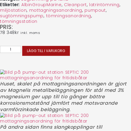
Etiketter:
AlbinGroupMarine
,
Cleanport
,
latrintömning
,
miljöstation
,
mottagningsanordning
,
pumpout
,
sugtömningspump
,
tömningsanordning
,
tömningsstation
PRIS:
78 348
kr
inkl. moms
LÄGG TILL I VARUKORG
Huset, skalet på mottagningsanordningen är gjort
av Magnelis metallbeläggningen för stål med 3%
magnesium ger upp till tio gånger bättre
korrosionsmotstånd jämfört med motsvarande
varmförzinkade beläggning.
På andra sidan finns slangkopplingar till