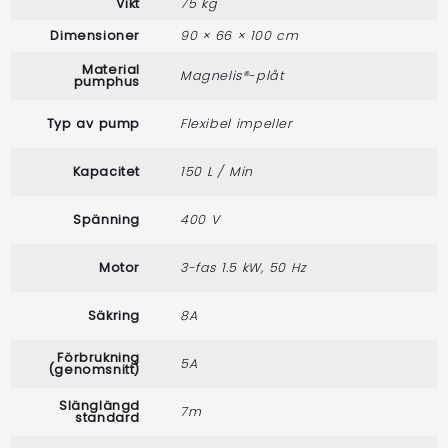
Vikt
75 kg
Dimensioner
90 × 66 × 100 cm
Material
Magnelis®-plåt
pumphus
Typ av pump
Flexibel impeller
Kapacitet
150 L / Min
Spänning
400 V
Motor
3-fas 1.5 kW, 50 Hz
Säkring
8A
Förbrukning
5A
(genomsnitt)
Slänglängd
7m
standard