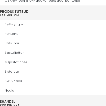
OSPAR- och Blå-Flagg-anpassade pontoner
PRODUKTUTBUD
LÄS MER OM...
Flytbryggor
Pontoner
Båtslipar
Bastuflottar
Miljöstationer
Elstolpar
Skruvpålar
Neular
EHANDEL
KÖP DIN NYA...