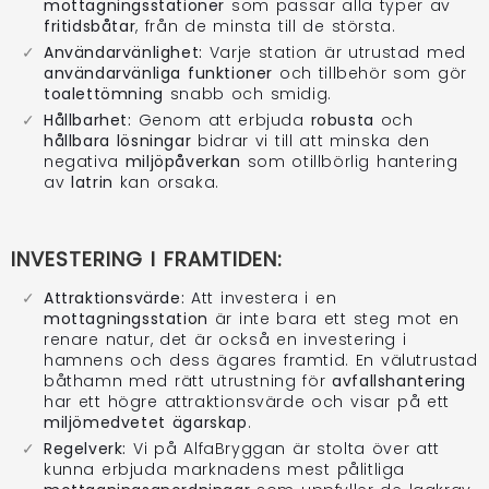
mottagningsstationer
som passar alla typer av
fritidsbåtar
, från de minsta till de största.
Användarvänlighet:
Varje station är utrustad med
användarvänliga funktioner
och tillbehör som gör
toalettömning
snabb och smidig.
Hållbarhet:
Genom att erbjuda
robusta
och
hållbara lösningar
bidrar vi till att minska den
negativa
miljöpåverkan
som otillbörlig hantering
av
latrin
kan orsaka.
INVESTERING I FRAMTIDEN:
Attraktionsvärde:
Att investera i en
mottagningsstation
är inte bara ett steg mot en
renare natur, det är också en investering i
hamnens och dess ägares framtid. En välutrustad
båthamn med rätt utrustning för
avfallshantering
har ett högre attraktionsvärde och visar på ett
miljömedvetet ägarskap
.
Regelverk:
Vi på AlfaBryggan är stolta över att
kunna erbjuda marknadens mest pålitliga