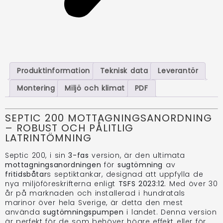
Produktinformation
Teknisk data
Leverantör
Montering
Miljö och klimat
PDF
SEPTIC 200 MOTTAGNINGSANORDNING
– ROBUST OCH PÅLITLIG
LATRINTÖMNING
Septic 200, i sin
3-fas
version, är den ultimata
mottagningsanordningen
för
sugtömning
av
fritidsbåtar
s septiktankar, designad att uppfylla de
nya miljöföreskrifterna enligt
TSFS 2023:12
. Med över 30
år på marknaden och installerad i hundratals
marinor över hela Sverige, är detta den mest
använda
sugtömningspumpen
i landet. Denna version
är perfekt för de som behöver högre effekt eller för