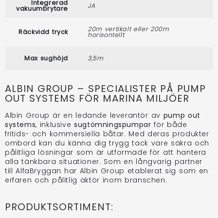
Integrerad
JA
vakuumbrytare
20m vertikalt eller 200m
Räckvidd tryck
horisontellt
Max sughöjd
3,5m
ALBIN GROUP – SPECIALISTER PÅ PUMP
OUT SYSTEMS FÖR MARINA MILJÖER
Albin Group är en ledande leverantör av
pump out
systems
, inklusive
sugtömningspumpar
för både
fritids- och kommersiella båtar. Med deras produkter
ombord kan du känna dig trygg tack vare säkra och
pålitliga lösningar som är utformade för att hantera
alla tänkbara situationer. Som en långvarig partner
till AlfaBryggan har Albin Group etablerat sig som en
erfaren och pålitlig aktör inom branschen.
PRODUKTSORTIMENT: