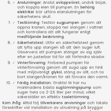
Anslutningar:
Anslut
avloppsröret
, undvik böjar,
och koppla elen till pumpen. En
behörig
elektriker
bör utföra elanslutningen för
säkerhetens skull.
Testkörning:
Testkör
sugpumpen
genom att
öppna kranen, stoppa ner slangen i vattnet
och kontrollera att allt fungerar enligt
medföljande beskrivning
.
Säkerhetstest:
Utför en säkerhetstest genom
att lyfta upp slangen så att den suger luft.
Observera att pumpen stänger av sig själv
efter en justerbar tid för att förhindra skador.
Vinterförvaring:
Förbered pumpen för
vinterförvaring genom att suga upp en hink
med miljövänligt
glykol
, stäng av allt, och ta
bort slangen/kranen för att förvara den varmt.
Färdig Installation:
Grattis! Ni har nu
marknadens bästa
sugtömningspump
som
suger hela ca 2-2,5 liter per minut, vilket
säkerställer en effektiv
toalettömning
.
Kom ihåg:
Alltid följ
tillverkarens anvisningar
och lokala
föreskrifter vid installation av utrustning på bryggor