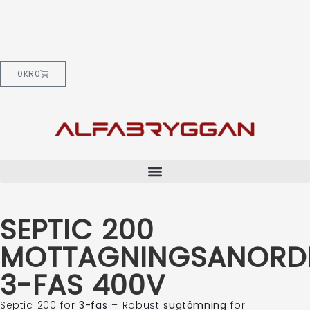
0
KR
0
SEPTIC 200
MOTTAGNINGSANORD
3-FAS 400V
Septic 200 för
3-fas
– Robust
sugtömning
för