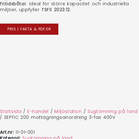
fritidsbåtar
. Ideal för större kapacitet och industriella
miljöer, uppfyller
TSFS 2023:12
.
PRIS | FAKTA & PDF:ER
Startsida
/
E-handel
/
Miljöstation
/
Sugtömning på land
/
SEPTIC 200 mottagningsanordning 3-fas 400V
Art.nr:
11-01-001
Kategori:
Sugtömning på land