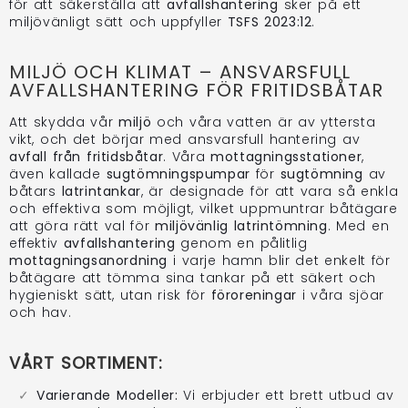
för att säkerställa att
avfallshantering
sker på ett
miljövänligt sätt och uppfyller
TSFS 2023:12
.
MILJÖ OCH KLIMAT – ANSVARSFULL
AVFALLSHANTERING FÖR FRITIDSBÅTAR
Att skydda vår
miljö
och våra vatten är av yttersta
vikt, och det börjar med ansvarsfull hantering av
avfall från fritidsbåtar
. Våra
mottagningsstationer
,
även kallade
sugtömningspumpar
för
sugtömning
av
båtars
latrintankar
, är designade för att vara så enkla
och effektiva som möjligt, vilket uppmuntrar båtägare
att göra rätt val för
miljövänlig latrintömning
. Med en
effektiv
avfallshantering
genom en pålitlig
mottagningsanordning
i varje hamn blir det enkelt för
båtägare att tömma sina tankar på ett säkert och
hygieniskt sätt, utan risk för
föroreningar
i våra sjöar
och hav.
VÅRT SORTIMENT:
Varierande Modeller:
Vi erbjuder ett brett utbud av