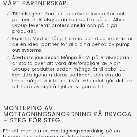
VÅRT PARTNERSKAP:
Tillförlitlighet:
Som en beprövad leverantör och
partner till AlfaBryggan kan du lita på att Albin
Group levererar professionella och pålitliga
produkter.
Expertis:
Med en lång historia och djup expertis är
de en ideal partner för alla dina behov av
pump
out systems
.
Återförsäljare sedan Många År:
Vi på AlfaBryggan
är stolta över att vara återförsäljare av Albin
Groups produkter sedan många år tillbaka. Du
kan titta igenom deras sortiment och om du
finner något vi inte har i vår e-handel, går det bra
att höra av sig så hjälper vi gärna till.
MONTERING AV
MOTTAGNINGSANORDNING PÅ BRYGGA
– STEG FÖR STEG
För att montera en
mottagningsanordning
på en
brygga för
sugtömning
av
latrintankar
från