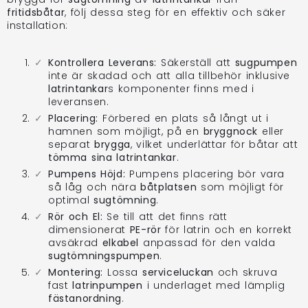
fritidsbåtar
, följ dessa steg för en effektiv och säker
installation:
Kontrollera Leverans:
Säkerställ att
sugpumpen
inte är skadad och att alla tillbehör inklusive
latrintankar
s komponenter finns med i
leveransen.
Placering:
Förbered en plats så långt ut i
hamnen som möjligt, på en
bryggnock
eller
separat
brygga
, vilket underlättar för båtar att
tömma sina latrintankar
.
Pumpens Höjd:
Pumpens placering bör vara
så låg och nära
båtplatsen
som möjligt för
optimal
sugtömning
.
Rör och El:
Se till att det finns rätt
dimensionerat
PE-rör
för latrin och en korrekt
avsäkrad
elkabel
anpassad för den valda
sugtömningspumpen
.
Montering:
Lossa
serviceluckan
och skruva
fast
latrinpumpen
i underlaget med lämplig
fästanordning
.