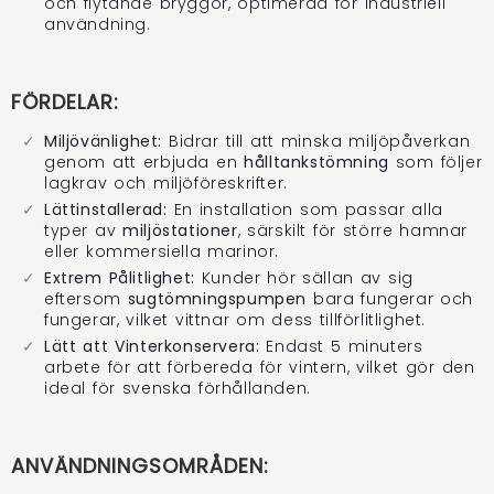
och flytande bryggor, optimerad för industriell
användning.
FÖRDELAR:
Miljövänlighet:
Bidrar till att minska miljöpåverkan
genom att erbjuda en
hålltankstömning
som följer
lagkrav och miljöföreskrifter.
Lättinstallerad:
En installation som passar alla
typer av
miljöstationer
, särskilt för större hamnar
eller kommersiella marinor.
Extrem Pålitlighet:
Kunder hör sällan av sig
eftersom
sugtömningspumpen
bara fungerar och
fungerar, vilket vittnar om dess tillförlitlighet.
Lätt att Vinterkonservera:
Endast 5 minuters
arbete för att förbereda för vintern, vilket gör den
ideal för svenska förhållanden.
ANVÄNDNINGSOMRÅDEN: