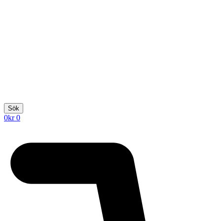
Sök
0
kr
0