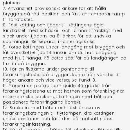
platsen.
7. Använd ett provisoriskt ankare för att hålla
bryggan på rätt position och fäst en temporär tamp
till landfästet.
8. Fäst kätting och fjäder till kättingens ögla i
landfästet med schackel, och lämna tillräckligt med
slack under fjädern, ca 8 länkar, för att undvika
spänningar. Se separat monteringsskiss!
9. Korsa kättingen under landgång mot bryggan och
låt överskottet (ca 14 länkar om du har landgång
med hjul) hänga. På detta sätt får du landgången ca
1 m in på bryggan.
10. För en flyttamp under pontonerna till
förankringsfästet på bryggan, korsa från vänster till
höger ankare och vice versa. Se Punkt 3.
11. Placera en planka som guide 45 grader från
förankringsfästena ut mot hörnen som förenkling när
ni senare ska backar ut kättingen med båt och
positionera förankringarna korrekt.
12. Backa in med båten och fäst änden av
förankringskättingen till flyttampen, dra kättingen
under pontonen och fäst den på motsatt sidas
förankringsinfästning.
13. När du backar ut båten, följ plankans riktning tills