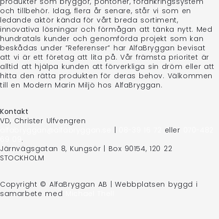
produkter som bryggor, pontoner, förankringssystem
och tillbehör. Idag, flera år senare, står vi som en
ledande aktör kända för vårt breda sortiment,
innovativa lösningar och förmågan att tänka nytt. Med
hundratals kunder och genomförda projekt som kan
beskådas under ”Referenser” har AlfaBryggan bevisat
att vi är ett företag att lita på. Vår främsta prioritet är
alltid att hjälpa kunden att förverkliga sin dröm eller att
hitta den rätta produkten för deras behov. Välkommen
till en Modern Marin Miljö hos AlfaBryggan.
Kontakt
VD, Christer Ulfvengren
alfabryggan@alfabryggan.se
|
08-39 16 72
eller
070-482
69 09
.
Järnvägsgatan 8, Kungsör | Box 90154, 120 22
STOCKHOLM
Copyright © AlfaBryggan AB | Webbplatsen byggd i
samarbete med
Michael Thell