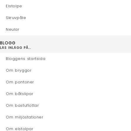
Elstolpe
Skruvpåle
Neular
BLOGG
LÄS INLÄGG PÅ...
Bloggens startsida
Om bryggor
Om pontoner
Om båtslipar
Om bastuflottar
Om miljöstationer
Om elstolpar