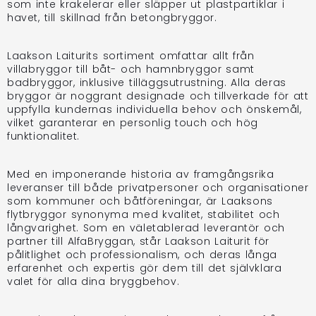
som inte krakelerar eller släpper ut plastpartiklar i
havet, till skillnad från betongbryggor.
Laakson Laiturits sortiment omfattar allt från
villabryggor till båt- och hamnbryggor samt
badbryggor, inklusive tilläggsutrustning. Alla deras
bryggor är noggrant designade och tillverkade för att
uppfylla kundernas individuella behov och önskemål,
vilket garanterar en personlig touch och hög
funktionalitet.
Med en imponerande historia av framgångsrika
leveranser till både privatpersoner och organisationer
som kommuner och båtföreningar, är Laaksons
flytbryggor synonyma med kvalitet, stabilitet och
långvarighet. Som en väletablerad leverantör och
partner till AlfaBryggan, står Laakson Laiturit för
pålitlighet och professionalism, och deras långa
erfarenhet och expertis gör dem till det självklara
valet för alla dina bryggbehov.