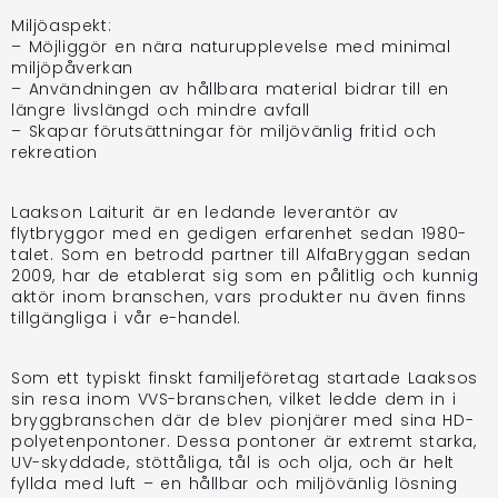
Miljöaspekt:
– Möjliggör en nära naturupplevelse med minimal
miljöpåverkan
– Användningen av hållbara material bidrar till en
längre livslängd och mindre avfall
– Skapar förutsättningar för miljövänlig fritid och
rekreation
Laakson Laiturit är en ledande leverantör av
flytbryggor med en gedigen erfarenhet sedan 1980-
talet. Som en betrodd partner till AlfaBryggan sedan
2009, har de etablerat sig som en pålitlig och kunnig
aktör inom branschen, vars produkter nu även finns
tillgängliga i vår e-handel.
Som ett typiskt finskt familjeföretag startade Laaksos
sin resa inom VVS-branschen, vilket ledde dem in i
bryggbranschen där de blev pionjärer med sina HD-
polyetenpontoner. Dessa pontoner är extremt starka,
UV-skyddade, stöttåliga, tål is och olja, och är helt
fyllda med luft – en hållbar och miljövänlig lösning