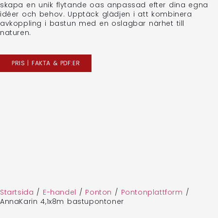
skapa en unik flytande oas anpassad efter dina egna
idéer och behov. Upptäck glädjen i att kombinera
avkoppling i bastun med en oslagbar närhet till
naturen.
PRIS | FAKTA & PDF:ER
Startsida
/
E-handel
/
Ponton
/
Pontonplattform
/
AnnaKarin 4,1x8m bastupontoner