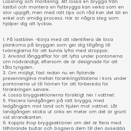
Lossning och montering: Att lossa en brygga från
lastbil och montera en flytbrygga kan verka som en
stor uppgift, men med rätt tips och råd kan det bli en
enkel och smidig process. Här är några steg som
hjälper dig att lyckas:
1. På lastbilen -Börja med att identifiera de lösa
plankorna på bryggan som ger dig tillgång till
tvärreglarna för att kunna lyfta med stroppar.
2. Använd långgafflar för att lyfta under pontonerna
om nödvändigt, eftersom de är designade för att
tåla tyngden.
3. Om möjligt, fäst redan nu en flytande
presenninglina mellan förankringsfästena i kors under
pontonerna ut till hörnen för att förbereda för
förankringen senare.
4. Lossa bryggsektionerna försiktigt ner i vattnet.
5. Placera landgången på rätt brygga, med
ledgångjärn mot land och hjulen mot vattnet. Låt
landgången sticka ut cirka en meter om det är grunt
vid strandkanten.
6. Koppla ihop bryggsektioner om det är flera med
tillhörande bultar och bogsera dem till den avsedda