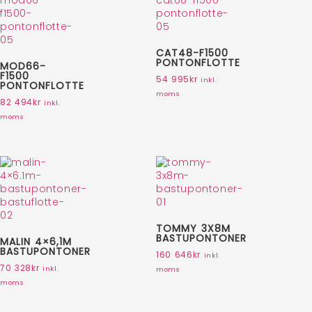
CAT48-F1500
PONTONFLOTTE
MOD66-
F1500
54 995
kr
inkl.
PONTONFLOTTE
moms
82 494
kr
inkl.
moms
TOMMY 3X8M
BASTUPONTONER
MALIN 4×6,1M
BASTUPONTONER
160 646
kr
inkl.
70 328
kr
inkl.
moms
moms