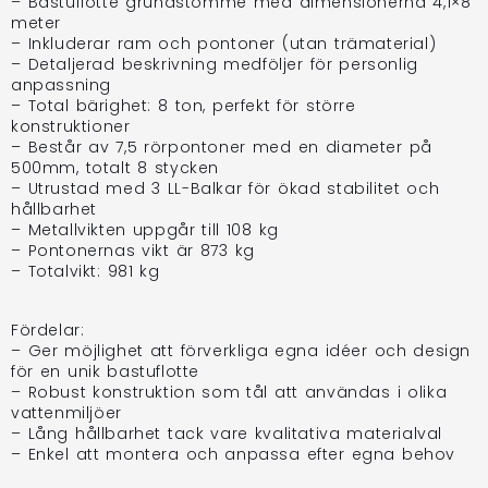
– Bastuflotte grundstomme med dimensionerna 4,1×8
meter
– Inkluderar ram och pontoner (utan trämaterial)
– Detaljerad beskrivning medföljer för personlig
anpassning
– Total bärighet: 8 ton, perfekt för större
konstruktioner
– Består av 7,5 rörpontoner med en diameter på
500mm, totalt 8 stycken
– Utrustad med 3 LL-Balkar för ökad stabilitet och
hållbarhet
– Metallvikten uppgår till 108 kg
– Pontonernas vikt är 873 kg
– Totalvikt: 981 kg
Fördelar:
– Ger möjlighet att förverkliga egna idéer och design
för en unik bastuflotte
– Robust konstruktion som tål att användas i olika
vattenmiljöer
– Lång hållbarhet tack vare kvalitativa materialval
– Enkel att montera och anpassa efter egna behov