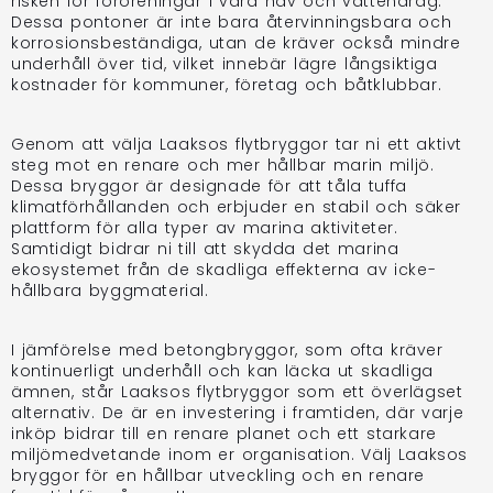
risken för föroreningar i våra hav och vattendrag.
Dessa pontoner är inte bara återvinningsbara och
korrosionsbeständiga, utan de kräver också mindre
underhåll över tid, vilket innebär lägre långsiktiga
kostnader för kommuner, företag och båtklubbar.
Genom att välja Laaksos flytbryggor tar ni ett aktivt
steg mot en renare och mer hållbar marin miljö.
Dessa bryggor är designade för att tåla tuffa
klimatförhållanden och erbjuder en stabil och säker
plattform för alla typer av marina aktiviteter.
Samtidigt bidrar ni till att skydda det marina
ekosystemet från de skadliga effekterna av icke-
hållbara byggmaterial.
I jämförelse med betongbryggor, som ofta kräver
kontinuerligt underhåll och kan läcka ut skadliga
ämnen, står Laaksos flytbryggor som ett överlägset
alternativ. De är en investering i framtiden, där varje
inköp bidrar till en renare planet och ett starkare
miljömedvetande inom er organisation. Välj Laaksos
bryggor för en hållbar utveckling och en renare