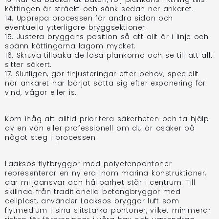
kättingen är sträckt och sänk sedan ner ankaret.
14. Upprepa processen för andra sidan och
eventuella ytterligare bryggsektioner.
15. Justera bryggans position så att allt är i linje och
spänn kättingarna lagom mycket.
16. Skruva tillbaka de lösa plankorna och se till att allt
sitter säkert.
17. Slutligen, gör finjusteringar efter behov, speciellt
när ankaret har börjat sätta sig efter exponering för
vind, vågor eller is.
Kom ihåg att alltid prioritera säkerheten och ta hjälp
av en vän eller professionell om du är osäker på
något steg i processen.
Laaksos flytbryggor med polyetenpontoner
representerar en ny era inom marina konstruktioner,
där miljöansvar och hållbarhet står i centrum. Till
skillnad från traditionella betongbryggor med
cellplast, använder Laaksos bryggor luft som
flytmedium i sina slitstarka pontoner, vilket minimerar