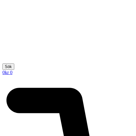
Sök
0
kr
0