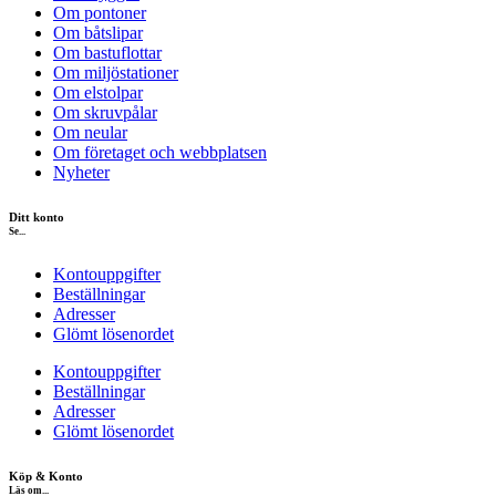
Om pontoner
Om båtslipar
Om bastuflottar
Om miljöstationer
Om elstolpar
Om skruvpålar
Om neular
Om företaget och webbplatsen
Nyheter
Ditt konto
Se...
Kontouppgifter
Beställningar
Adresser
Glömt lösenordet
Kontouppgifter
Beställningar
Adresser
Glömt lösenordet
Köp & Konto
Läs om...