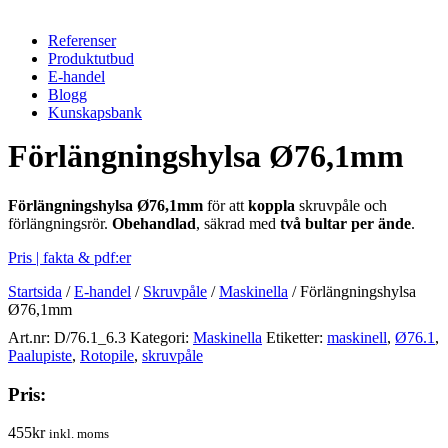
Referenser
Produktutbud
E-handel
Blogg
Kunskapsbank
Förlängningshylsa Ø76,1mm
Förlängningshylsa Ø76,1mm
för att
koppla
skruvpåle och
förlängningsrör.
Obehandlad
, säkrad med
två bultar per ände
.
Pris | fakta & pdf:er
Startsida
/
E-handel
/
Skruvpåle
/
Maskinella
/
Förlängningshylsa
Ø76,1mm
Art.nr:
D/76.1_6.3
Kategori:
Maskinella
Etiketter:
maskinell
,
Ø76.1
,
Paalupiste
,
Rotopile
,
skruvpåle
Pris:
455
kr
inkl. moms