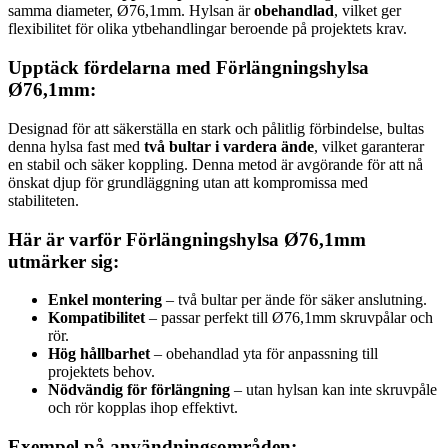
samma diameter, Ø76,1mm. Hylsan är
obehandlad
, vilket ger
flexibilitet för olika ytbehandlingar beroende på projektets krav.
Upptäck fördelarna med Förlängningshylsa
Ø76,1mm:
Designad för att säkerställa en stark och pålitlig förbindelse, bultas
denna hylsa fast med
två bultar i vardera ände
, vilket garanterar
en stabil och säker koppling. Denna metod är avgörande för att nå
önskat djup för grundläggning utan att kompromissa med
stabiliteten.
Här är varför Förlängningshylsa Ø76,1mm
utmärker sig:
Enkel montering
– två bultar per ände för säker anslutning.
Kompatibilitet
– passar perfekt till Ø76,1mm skruvpålar och
rör.
Hög hållbarhet
– obehandlad yta för anpassning till
projektets behov.
Nödvändig för förlängning
– utan hylsan kan inte skruvpåle
och rör kopplas ihop effektivt.
Exempel på användningsområden: