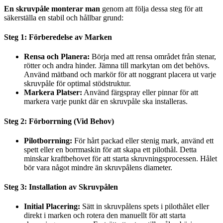
En skruvpåle monterar man
genom att följa dessa steg för att
säkerställa en stabil och hållbar grund:
Steg 1: Förberedelse av Marken
Rensa och Planera:
Börja med att rensa området från stenar,
rötter och andra hinder. Jämna till markytan om det behövs.
Använd mätband och markör för att noggrant placera ut varje
skruvpåle för optimal stödstruktur.
Markera Platser:
Använd färgspray eller pinnar för att
markera varje punkt där en skruvpåle ska installeras.
Steg 2: Förborrning (Vid Behov)
Pilotborrning:
För hårt packad eller stenig mark, använd ett
spett eller en borrmaskin för att skapa ett pilothål. Detta
minskar kraftbehovet för att starta skruvningsprocessen. Hålet
bör vara något mindre än skruvpålens diameter.
Steg 3: Installation av Skruvpålen
Initial Placering:
Sätt in skruvpålens spets i pilothålet eller
direkt i marken och rotera den manuellt för att starta