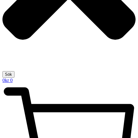
Sök
0
kr
0