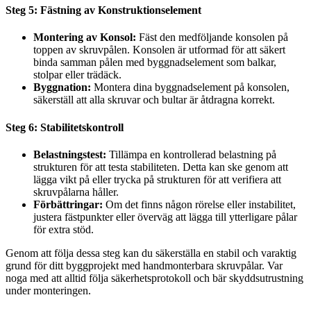
Steg 5: Fästning av Konstruktionselement
Montering av Konsol:
Fäst den medföljande konsolen på
toppen av skruvpålen. Konsolen är utformad för att säkert
binda samman pålen med byggnadselement som balkar,
stolpar eller trädäck.
Byggnation:
Montera dina byggnadselement på konsolen,
säkerställ att alla skruvar och bultar är åtdragna korrekt.
Steg 6: Stabilitetskontroll
Belastningstest:
Tillämpa en kontrollerad belastning på
strukturen för att testa stabiliteten. Detta kan ske genom att
lägga vikt på eller trycka på strukturen för att verifiera att
skruvpålarna håller.
Förbättringar:
Om det finns någon rörelse eller instabilitet,
justera fästpunkter eller överväg att lägga till ytterligare pålar
för extra stöd.
Genom att följa dessa steg kan du säkerställa en stabil och varaktig
grund för ditt byggprojekt med handmonterbara skruvpålar. Var
noga med att alltid följa säkerhetsprotokoll och bär skyddsutrustning
under monteringen.