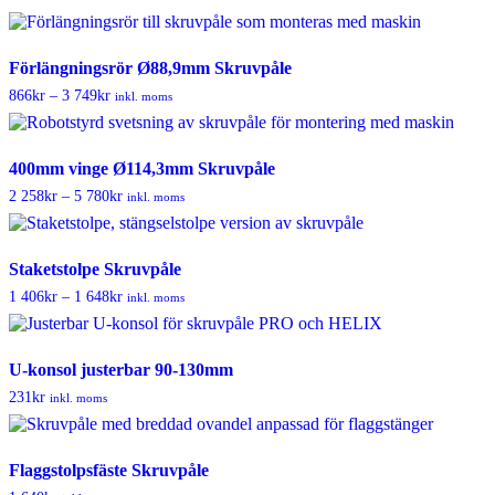
Förlängningsrör Ø88,9mm Skruvpåle
Prisintervall:
866
kr
–
3 749
kr
inkl. moms
866kr
till
3
749kr
400mm vinge Ø114,3mm Skruvpåle
Prisintervall:
2 258
kr
–
5 780
kr
inkl. moms
2
258kr
till
5
Staketstolpe Skruvpåle
780kr
Prisintervall:
1 406
kr
–
1 648
kr
inkl. moms
1
406kr
till
1
U-konsol justerbar 90-130mm
648kr
231
kr
inkl. moms
Flaggstolpsfäste Skruvpåle