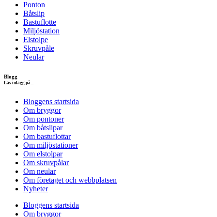
Ponton
Båtslip
Bastuflotte
Miljöstation
Elstolpe
Skruvpåle
Neular
Blogg
Läs inlägg på...
Bloggens startsida
Om bryggor
Om pontoner
Om båtslipar
Om bastuflottar
Om miljöstationer
Om elstolpar
Om skruvpålar
Om neular
Om företaget och webbplatsen
Nyheter
Bloggens startsida
Om bryggor