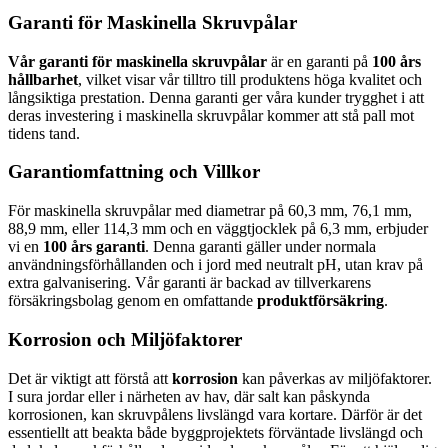
Garanti för Maskinella Skruvpålar
Vår garanti för maskinella skruvpålar
är en garanti på
100 års
hållbarhet
, vilket visar vår tilltro till produktens höga kvalitet och
långsiktiga prestation. Denna garanti ger våra kunder trygghet i att
deras investering i maskinella skruvpålar kommer att stå pall mot
tidens tand.
Garantiomfattning och Villkor
För maskinella skruvpålar med diametrar på 60,3 mm, 76,1 mm,
88,9 mm, eller 114,3 mm och en väggtjocklek på 6,3 mm, erbjuder
vi en
100 års garanti
. Denna garanti gäller under normala
användningsförhållanden och i jord med neutralt pH, utan krav på
extra galvanisering. Vår garanti är backad av tillverkarens
försäkringsbolag genom en omfattande
produktförsäkring
.
Korrosion och Miljöfaktorer
Det är viktigt att förstå att
korrosion
kan påverkas av miljöfaktorer.
I sura jordar eller i närheten av hav, där salt kan påskynda
korrosionen, kan skruvpålens livslängd vara kortare. Därför är det
essentiellt att beakta både byggprojektets förväntade livslängd och