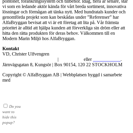
pontoner, förankringssystem och tillbehör. Idag, flera år senare, står
vi som en ledande aktör kända för vårt breda sortiment, innovativa
lösningar och förmågan att tänka nytt. Med hundratals kunder och
genomförda projekt som kan beskådas under ”Referenser” har
AlfaBryggan bevisat att vi är ett företag att lita på. Vår främsta
prioritet är alltid att hjälpa kunden att förverkliga sin dröm eller att
hitta den rätta produkten för deras behov. Välkommen till en
Modern Marin Miljö hos AlfaBryggan.
Kontakt
VD, Christer Ulfvengren
alfabryggan@alfabryggan.se
|
08-39 16 72
eller
070-482 69 09
.
Järnvägsgatan 8, Kungsör | Box 90154, 120 22 STOCKHOLM
Copyright © AlfaBryggan AB | Webbplatsen byggd i samarbete
med
Michael Thell
Do you
want to
hide this
popup?