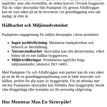
uppfyller, utan ofta överträffar, de strikta kraven i Svensk byggnorm.
När du väljer skruvpålar från Paalupiste Oy genom AlfaBryggan
kan du vara säker på att du investerar i en grundläggning som står
stadigt, år efter år.
Hållbarhet och Miljömedvetenhet
Paalupistes engagemang för miljön återspeglas i deras produkter:
Ingen jordförflyttning
: Minimerar markpåverkan och
behovet av återställning.
Återanvändbarhet
: Skruvpålar kan ofta återanvändas, vilket
bidrar till en mer hållbar byggprocess.
Miljöcertifieringar
: Produkterna uppfyller höga
miljöstandarder, inklusive ISO 14001.
Med Paalupiste Oy och AlfaBryggan som partner kan du vara säker
på att du får en grundläggningslösning som är både innovativ och
hållbar, perfekt för alla typer av byggprojekt. För att utforska mer
om hur Paalupistes skruvpålar kan förbättra dina byggprojekt, besök
våra blogginlägg eller kontakta oss för personlig rådgivning.
Hur Monterar Man En Skruvpåle?