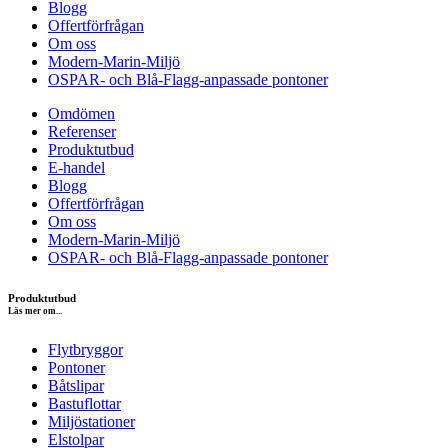
Blogg
Offertförfrågan
Om oss
Modern-Marin-Miljö
OSPAR- och Blå-Flagg-anpassade pontoner
Omdömen
Referenser
Produktutbud
E-handel
Blogg
Offertförfrågan
Om oss
Modern-Marin-Miljö
OSPAR- och Blå-Flagg-anpassade pontoner
Produktutbud
Läs mer om...
Flytbryggor
Pontoner
Båtslipar
Bastuflottar
Miljöstationer
Elstolpar