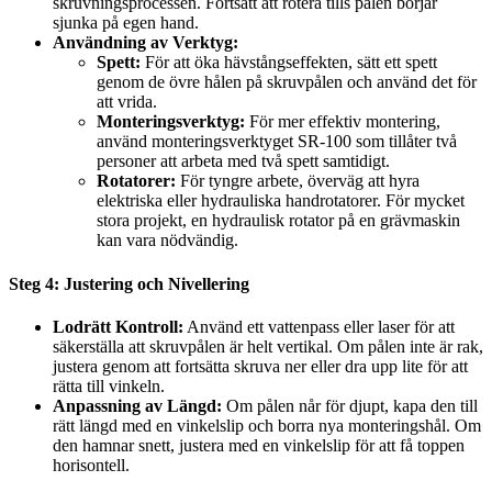
skruvningsprocessen. Fortsätt att rotera tills pålen börjar
sjunka på egen hand.
Användning av Verktyg:
Spett:
För att öka hävstångseffekten, sätt ett spett
genom de övre hålen på skruvpålen och använd det för
att vrida.
Monteringsverktyg:
För mer effektiv montering,
använd monteringsverktyget SR-100 som tillåter två
personer att arbeta med två spett samtidigt.
Rotatorer:
För tyngre arbete, överväg att hyra
elektriska eller hydrauliska handrotatorer. För mycket
stora projekt, en hydraulisk rotator på en grävmaskin
kan vara nödvändig.
Steg 4: Justering och Nivellering
Lodrätt Kontroll:
Använd ett vattenpass eller laser för att
säkerställa att skruvpålen är helt vertikal. Om pålen inte är rak,
justera genom att fortsätta skruva ner eller dra upp lite för att
rätta till vinkeln.
Anpassning av Längd:
Om pålen når för djupt, kapa den till
rätt längd med en vinkelslip och borra nya monteringshål. Om
den hamnar snett, justera med en vinkelslip för att få toppen
horisontell.