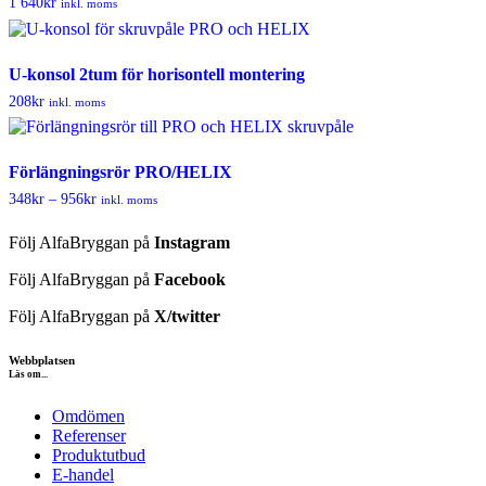
1 640
kr
inkl. moms
U-konsol 2tum för horisontell montering
208
kr
inkl. moms
Förlängningsrör PRO/HELIX
Prisintervall:
348
kr
–
956
kr
inkl. moms
348kr
till
Följ AlfaBryggan på
Instagram
956kr
Följ AlfaBryggan på
Facebook
Följ AlfaBryggan på
X/twitter
Webbplatsen
Läs om...
Omdömen
Referenser
Produktutbud
E-handel