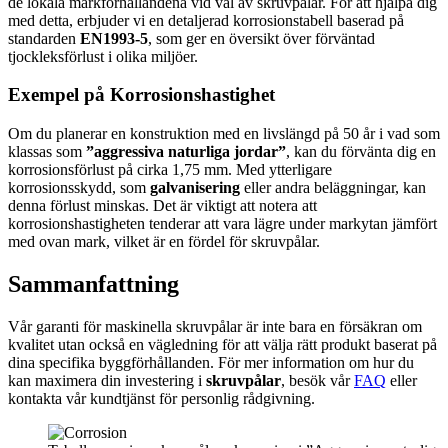
de lokala markförhållandena vid val av skruvpålar. För att hjälpa dig
med detta, erbjuder vi en detaljerad korrosionstabell baserad på
standarden
EN1993-5
, som ger en översikt över förväntad
tjockleksförlust i olika miljöer.
Exempel på Korrosionshastighet
Om du planerar en konstruktion med en livslängd på 50 år i vad som
klassas som
”aggressiva naturliga jordar”
, kan du förvänta dig en
korrosionsförlust på cirka 1,75 mm. Med ytterligare
korrosionsskydd, som
galvanisering
eller andra beläggningar, kan
denna förlust minskas. Det är viktigt att notera att
korrosionshastigheten tenderar att vara lägre under markytan jämfört
med ovan mark, vilket är en fördel för skruvpålar.
Sammanfattning
Vår garanti för maskinella skruvpålar är inte bara en försäkran om
kvalitet utan också en vägledning för att välja rätt produkt baserat på
dina specifika byggförhållanden. För mer information om hur du
kan maximera din investering i
skruvpålar
, besök vår
FAQ
eller
kontakta vår kundtjänst för personlig rådgivning.