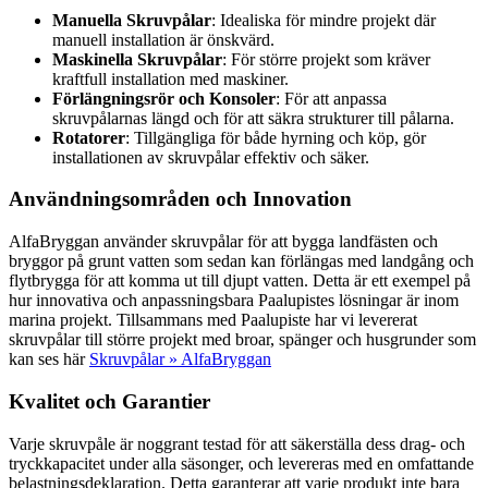
Manuella Skruvpålar
: Idealiska för mindre projekt där
manuell installation är önskvärd.
Maskinella Skruvpålar
: För större projekt som kräver
kraftfull installation med maskiner.
Förlängningsrör och Konsoler
: För att anpassa
skruvpålarnas längd och för att säkra strukturer till pålarna.
Rotatorer
: Tillgängliga för både hyrning och köp, gör
installationen av skruvpålar effektiv och säker.
Användningsområden och Innovation
AlfaBryggan använder skruvpålar för att bygga landfästen och
bryggor på grunt vatten som sedan kan förlängas med landgång och
flytbrygga för att komma ut till djupt vatten. Detta är ett exempel på
hur innovativa och anpassningsbara Paalupistes lösningar är inom
marina projekt. Tillsammans med Paalupiste har vi levererat
skruvpålar till större projekt med broar, spänger och husgrunder som
kan ses här
Skruvpålar » AlfaBryggan
Kvalitet och Garantier
Varje skruvpåle är noggrant testad för att säkerställa dess drag- och
tryckkapacitet under alla säsonger, och levereras med en omfattande
belastningsdeklaration. Detta garanterar att varje produkt inte bara