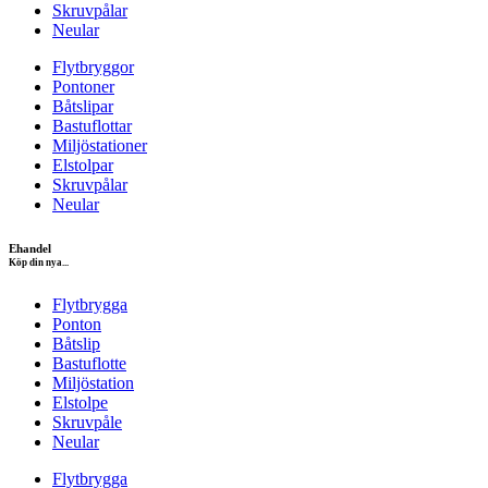
Skruvpålar
Neular
Flytbryggor
Pontoner
Båtslipar
Bastuflottar
Miljöstationer
Elstolpar
Skruvpålar
Neular
Ehandel
Köp din nya...
Flytbrygga
Ponton
Båtslip
Bastuflotte
Miljöstation
Elstolpe
Skruvpåle
Neular
Flytbrygga