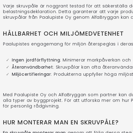
Varje skruvpåle är noggrant testad för att säkerställa
belastningsdeklaration. Detta garanterar att varje produk
skruvpålar från Paalupiste Oy genom AlfaBryggan kan du
HÅLLBARHET OCH MILJÖMEDVETENHET
Paalupistes engagemang för miljön återspeglas i deras
Ingen jordförflyttning
: Minimerar markpåverkan och b
Återanvändbarhet
: Skruvpålar kan ofta återanvändas
Miljöcertifieringar
: Produkterna uppfyller höga miljöst
Med Paalupiste Oy och AlfaBryggan som partner kan du 
alla typer av byggprojekt. För att utforska mer om hur 
för personlig rådgivning.
HUR MONTERAR MAN EN SKRUVPÅLE?
En skruvpåle monterar man
genom att följa dessa steg f