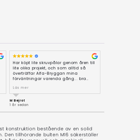
Har köpt lite skruvpålar genom åren till
lite olika projekt, och som alltid så
överträffar Alfa-Bryggan mina
förväntningar varenda gång... bra
priser och snabba krångelfria
Läs mer
leveranser!
d
M Bejrot
Svar från ägaren
1 år sedan
Hej Mikael,
Stort tack för din fantastiska ⭐⭐⭐⭐⭐
recension! Vi blir så glada över att
höra att du är nöjd med våra Helix
st konstruktion bestående av en solid
skruvpålar och konsoler genom åren.
Dina fina ord om våra priser och
. Den tillhörande bulten M16 säkerställer
snabba, krångelfria leveranser värmer