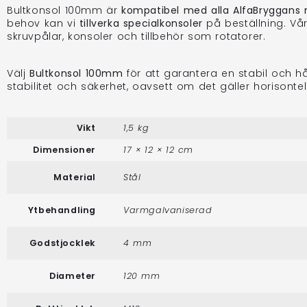
Bultkonsol 100mm är
kompatibel med alla AlfaBryggans 
behov kan vi
tillverka specialkonsoler
på beställning. Vå
skruvpålar, konsoler och tillbehör som rotatorer.
Välj
Bultkonsol 100mm
för att garantera en stabil och hå
stabilitet och säkerhet, oavsett om det gäller horisontel
Vikt
1,5 kg
Dimensioner
17 × 12 × 12 cm
Material
Stål
Ytbehandling
Varmgalvaniserad
Godstjocklek
4 mm
Diameter
120 mm