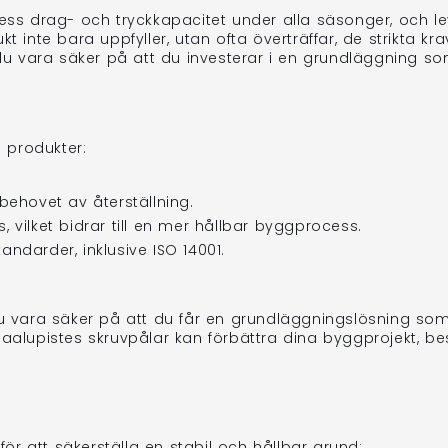
 dess drag- och tryckkapacitet under alla säsonger, och
t inte bara uppfyller, utan ofta överträffar, de strikta k
 vara säker på att du investerar i en grundläggning som s
 produkter:
ehovet av återställning.
, vilket bidrar till en mer hållbar byggprocess.
andarder, inklusive ISO 14001.
vara säker på att du får en grundläggningslösning som ä
Paalupistes skruvpålar kan förbättra dina byggprojekt, b
ör att säkerställa en stabil och hållbar grund: