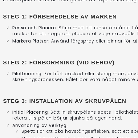
STEG 1: FÖRBEREDELSE AV MARKEN
Rensa och Planera:
Börja med att rensa området frå
markör för att noggrant placera ut varje skruvpåle f
Markera Platser:
Använd färgspray eller pinnar för at
STEG 2: FÖRBORRNING (VID BEHOV)
Pilotborrning:
För hårt packad eller stenig mark, använ
skruvningsprocessen. Hålet bör vara något mindre 
STEG 3: INSTALLATION AV SKRUVPÅLEN
Initial Placering:
Sätt in skruvpålens spets i pilothåle
rotera tills pålen börjar sjunka på egen hand.
Användning av Verktyg:
Spett:
För att öka hävstångseffekten, sätt ett s