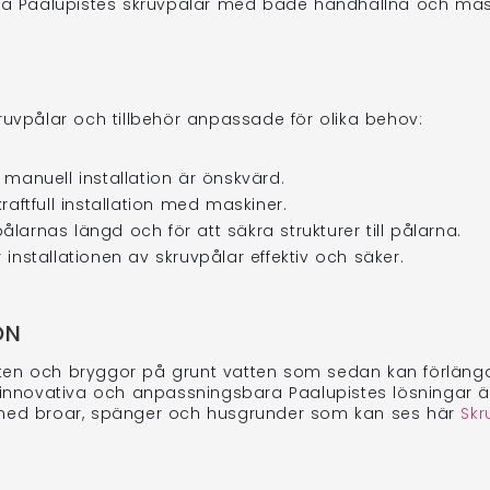
llera Paalupistes skruvpålar med både handhållna och mask
ruvpålar och tillbehör anpassade för olika behov:
r manuell installation är önskvärd.
kraftfull installation med maskiner.
ålarnas längd och för att säkra strukturer till pålarna.
 installationen av skruvpålar effektiv och säker.
ON
sten och bryggor på grunt vatten som sedan kan förläng
ur innovativa och anpassningsbara Paalupistes lösningar
ekt med broar, spänger och husgrunder som kan ses här
Skr