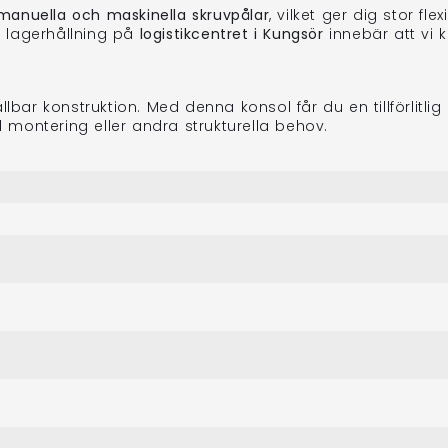
manuella och maskinella skruvpålar
, vilket ger dig stor fle
r lagerhållning på
logistikcentret i Kungsör
innebär att vi 
llbar konstruktion. Med denna konsol får du en tillförlit
l montering eller andra strukturella behov.