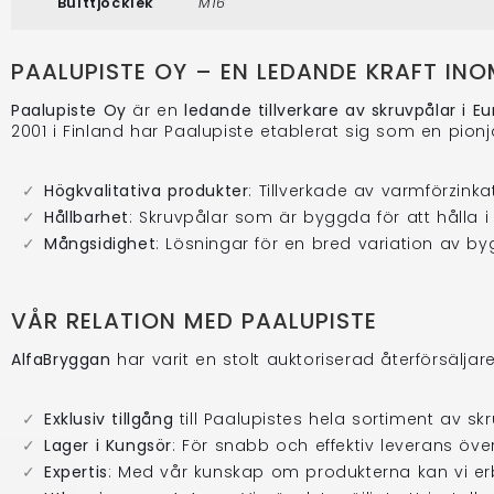
Bulttjocklek
M16
PAALUPISTE OY – EN LEDANDE KRAFT IN
Paalupiste Oy
är en
ledande tillverkare av skruvpålar i E
2001 i Finland har Paalupiste etablerat sig som en pion
Högkvalitativa produkter
: Tillverkade av varmförzink
Hållbarhet
: Skruvpålar som är byggda för att hålla i
Mångsidighet
: Lösningar för en bred variation av byg
VÅR RELATION MED PAALUPISTE
AlfaBryggan
har varit en stolt auktoriserad återförsälja
Exklusiv tillgång
till Paalupistes hela sortiment av skr
Lager i Kungsör
: För snabb och effektiv leverans över
Expertis
: Med vår kunskap om produkterna kan vi erb