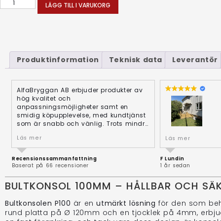
LÄGG TILL I VARUKORG
Produktinformation
Teknisk data
Leverantör
AlfaBryggan AB erbjuder produkter av
hög kvalitet och
anpassningsmöjligheter samt en
smidig köpupplevelse, med kundtjänst
som är snabb och vänlig. Trots mindre
kommunikationsutmaningar är deras
Beställde jordsk
Läs mer
Läs mer
professionella och lösningsorienterade
för ett altanproj
inställning berömvärd. Kunder
och retur men fr
berömmer konsekvent produkternas
snabb och stabi
F Lundin
Recensionssammanfattning
hållbarhet och effektivitet.
1 år sedan
Baserat på 66 recensioner
Helixsystemet. A
plintar!
BULTKONSOL 100MM – HÅLLBAR OCH SÄK
Svar från ä
Bultkonsolen P100
är en
utmärkt lösning
för den som behö
Stort tack för di
omdöme och den 
rund platta på Ø 120mm och en tjocklek på 4mm, erbjuder 
roligt att höra a