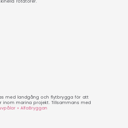
inella rotatorer.
as med landgång och flytbrygga för att
 är inom marina projekt. Tillsammans med
uvpålar » AlfaBryggan