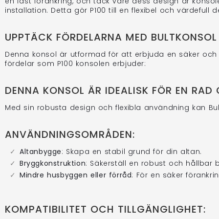
en fast förankring, och tack vare dess design är konso
gjorde grundsättn
installation. Detta gör P100 till en flexibel och värdeful
altanprojekt bå
och att vår elek
bra – precis som 
UPPTÄCK FÖRDELARNA MED BULTKONSOL
uppskattar verkl
med både levera
Denna konsol är utformad för att erbjuda en säker och s
Bilden på ditt pr
fördelar som P100 konsolen erbjuder:
att du delade de
hjälpa dig med n
Sommarhälsning
DENNA KONSOL ÄR IDEALISK FÖR EN RA
AlfaBryggan! 😊
Med sin robusta design och flexibla användning kan B
ANVÄNDNINGSOMRÅDEN:
Altanbygge
: Skapa en stabil grund för din altan.
Bryggkonstruktion
: Säkerställ en robust och hållbar 
Mindre husbyggen eller förråd
: För en säker förankrin
KOMPATIBILITET OCH TILLGÄNGLIGHET: