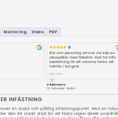
Montering
Video
PDF
Bra och personlig service vid köp av
skruvpålar med tillbehör. Kort tid från
beställning till att varorna fanns att
hämta i kungsör.
ruvar och hyrde rotator
Läs mer
ekt. Smidig leverans
Svar från ägaren
amförallt enormt
Stort tack, Håkan, för att du tog dig ti
l grundsättning med
H Behrnerts
att ge oss ett omdöme – och för alla
10 månader sedan
ldrig mer några gjutna
⭐⭐⭐⭐⭐!
Vad roligt att du är nöjd med vår
ER INFÄSTNING
personliga service och den snabba
garen
hanteringen från beställning till
ver en stabil och pålitlig infästningspunkt. Med en robu
tt fantastiska ⭐⭐⭐⭐⭐
avhämtning i Kungsör. Kul också att
fina bilden, Filip! Vad
den ett starkt stöd för att fästa reglar direkt ovanifrån
höra att dina HELIX™ skruvpålar i 3,20
tt Helix skruvpålarna
m, 2,2 m och 1,7 m med tillbehör