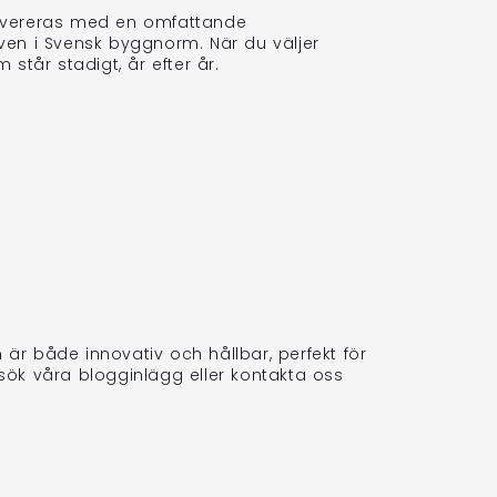
 levereras med en omfattande
raven i Svensk byggnorm. När du väljer
tår stadigt, år efter år.
r både innovativ och hållbar, perfekt för
esök våra blogginlägg eller kontakta oss