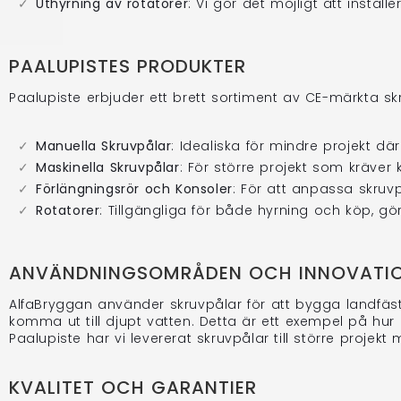
Uthyrning av rotatorer
: Vi gör det möjligt att insta
PAALUPISTES PRODUKTER
Paalupiste erbjuder ett brett sortiment av CE-märkta sk
Manuella Skruvpålar
: Idealiska för mindre projekt dä
Maskinella Skruvpålar
: För större projekt som kräver 
Förlängningsrör och Konsoler
: För att anpassa skruvp
Rotatorer
: Tillgängliga för både hyrning och köp, gör
ANVÄNDNINGSOMRÅDEN OCH INNOVATI
AlfaBryggan använder skruvpålar för att bygga landfä
komma ut till djupt vatten. Detta är ett exempel på h
Paalupiste har vi levererat skruvpålar till större proj
KVALITET OCH GARANTIER