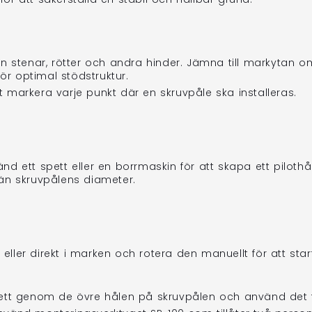
n stenar, rötter och andra hinder. Jämna till markytan
ör optimal stödstruktur.
t markera varje punkt där en skruvpåle ska installeras.
d ett spett eller en borrmaskin för att skapa ett pilothål
än skruvpålens diameter.
t eller direkt i marken och rotera den manuellt för att sta
pett genom de övre hålen på skruvpålen och använd det fö