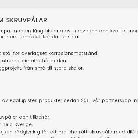
OM SKRUVPÅLAR
uropa
, med en lång historia av innovation och kvalitet i
jär inom området, kända för sina:
at stål för överlägset korrosionsmotstånd.
 extrema klimatförhållanden.
gprojekt, från små till stora skalor.
re av Paalupistes produkter sedan 2011. Vår partnerskap i
uvpålar och tillbehör.
 hela Sverige.
juda rådgivning för att matcha rätt skruvpåle med ditt p