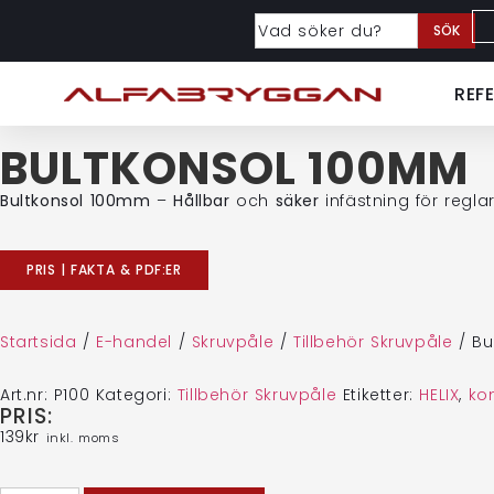
SÖK
REF
BULTKONSOL 100MM
Bultkonsol 100mm
–
Hållbar
och
säker
infästning för regl
PRIS | FAKTA & PDF:ER
Startsida
/
E-handel
/
Skruvpåle
/
Tillbehör Skruvpåle
/
Bu
Art.nr:
P100
Kategori:
Tillbehör Skruvpåle
Etiketter:
HELIX
,
ko
PRIS:
139
kr
inkl. moms