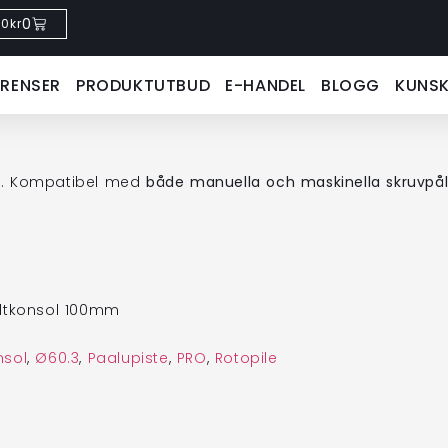
0
0
kr
ERENSER
PRODUKTUTBUD
E-HANDEL
BLOGG
KUNS
ar. Kompatibel med
både manuella och maskinella skruvpål
ltkonsol 100mm
nsol
,
Ø60.3
,
Paalupiste
,
PRO
,
Rotopile