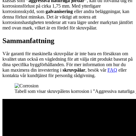
klassas som
”aggressiva naturliga jordar”
, kan du förvänta dig en
korrosionsförlust på cirka 1,75 mm. Med ytterligare
korrosionsskydd, som
galvanisering
eller andra beläggningar, kan
denna förlust minskas. Det är viktigt att notera att
korrosionshastigheten tenderar att vara lägre under markytan jämfört
med ovan mark, vilket är en fördel för skruvpålar.
Sammanfattning
Vår garanti för maskinella skruvpålar är inte bara en försäkran om
kvalitet utan också en vägledning för att välja rätt produkt baserat på
dina specifika byggförhållanden. För mer information om hur du
kan maximera din investering i
skruvpålar
, besök vår
FAQ
eller
kontakta vår kundtjänst för personlig rådgivning.
Tabell som visar skruvpålens korrosion i ”Aggressiva naturliga 