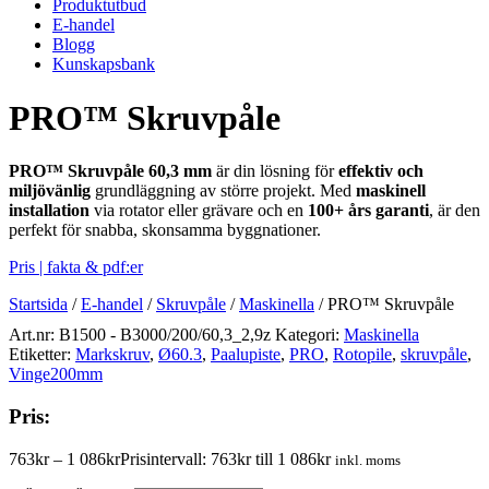
Produktutbud
E-handel
Blogg
Kunskapsbank
PRO™ Skruvpåle
PRO™ Skruvpåle
60,3 mm
är din lösning för
effektiv och
miljövänlig
grundläggning av större projekt. Med
maskinell
installation
via rotator eller grävare och en
100+ års garanti
, är den
perfekt för snabba, skonsamma byggnationer.
Pris | fakta & pdf:er
Startsida
/
E-handel
/
Skruvpåle
/
Maskinella
/
PRO™ Skruvpåle
Art.nr:
B1500 - B3000/200/60,3_2,9z
Kategori:
Maskinella
Etiketter:
Markskruv
,
Ø60.3
,
Paalupiste
,
PRO
,
Rotopile
,
skruvpåle
,
Vinge200mm
Pris:
763
kr
–
1 086
kr
Prisintervall: 763kr till 1 086kr
inkl. moms