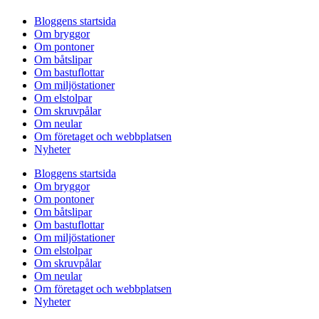
Bloggens startsida
Om bryggor
Om pontoner
Om båtslipar
Om bastuflottar
Om miljöstationer
Om elstolpar
Om skruvpålar
Om neular
Om företaget och webbplatsen
Nyheter
Bloggens startsida
Om bryggor
Om pontoner
Om båtslipar
Om bastuflottar
Om miljöstationer
Om elstolpar
Om skruvpålar
Om neular
Om företaget och webbplatsen
Nyheter