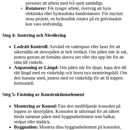
personer att arbeta med två spett samtidigt.
Rotatorer:
För tyngre arbete, överväg att hyra
elektriska eller hydrauliska handrotatorer. För mycket
stora projekt, en hydraulisk rotator på en grävmaskin
kan vara nödvändig.
Steg 4: Justering och Nivellering
Lodrätt Kontroll:
Använd ett vattenpass eller laser för att
säkerställa att skruvpålen är helt vertikal. Om pålen inte är rak,
justera genom att fortsätta skruva ner eller dra upp lite för att
rätta till vinkeln.
Anpassning av Längd:
Om pålen når för djupt, kapa den till
rätt längd med en vinkelslip och borra nya monteringshål. Om
den hamnar snett, justera med en vinkelslip för att få toppen
horisontell.
Steg 5: Fästning av Konstruktionselement
Montering av Konsol:
Fäst den medföljande konsolen på
toppen av skruvpålen. Konsolen är utformad för att säkert
binda samman pålen med byggnadselement som balkar,
stolpar eller trädäck.
Byggnation:
Montera dina byggnadselement på konsolen,