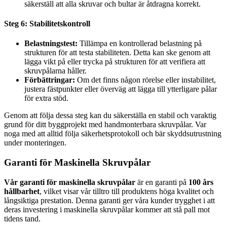
säkerställ att alla skruvar och bultar är åtdragna korrekt.
Steg 6: Stabilitetskontroll
Belastningstest:
Tillämpa en kontrollerad belastning på
strukturen för att testa stabiliteten. Detta kan ske genom att
lägga vikt på eller trycka på strukturen för att verifiera att
skruvpålarna håller.
Förbättringar:
Om det finns någon rörelse eller instabilitet,
justera fästpunkter eller överväg att lägga till ytterligare pålar
för extra stöd.
Genom att följa dessa steg kan du säkerställa en stabil och varaktig
grund för ditt byggprojekt med handmonterbara skruvpålar. Var
noga med att alltid följa säkerhetsprotokoll och bär skyddsutrustning
under monteringen.
Garanti för Maskinella Skruvpålar
Vår garanti för maskinella skruvpålar
är en garanti på
100 års
hållbarhet
, vilket visar vår tilltro till produktens höga kvalitet och
långsiktiga prestation. Denna garanti ger våra kunder trygghet i att
deras investering i maskinella skruvpålar kommer att stå pall mot
tidens tand.