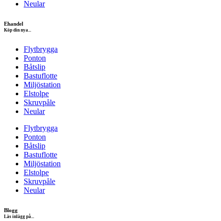
Neular
Ehandel
Köp din nya...
Flytbrygga
Ponton
Båtslip
Bastuflotte
Miljöstation
Elstolpe
Skruvpåle
Neular
Flytbrygga
Ponton
Båtslip
Bastuflotte
Miljöstation
Elstolpe
Skruvpåle
Neular
Blogg
Läs inlägg på...