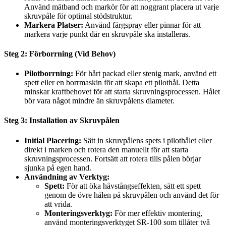
Använd mätband och markör för att noggrant placera ut varje
skruvpåle för optimal stödstruktur.
Markera Platser:
Använd färgspray eller pinnar för att
markera varje punkt där en skruvpåle ska installeras.
Steg 2: Förborrning (Vid Behov)
Pilotborrning:
För hårt packad eller stenig mark, använd ett
spett eller en borrmaskin för att skapa ett pilothål. Detta
minskar kraftbehovet för att starta skruvningsprocessen. Hålet
bör vara något mindre än skruvpålens diameter.
Steg 3: Installation av Skruvpålen
Initial Placering:
Sätt in skruvpålens spets i pilothålet eller
direkt i marken och rotera den manuellt för att starta
skruvningsprocessen. Fortsätt att rotera tills pålen börjar
sjunka på egen hand.
Användning av Verktyg:
Spett:
För att öka hävstångseffekten, sätt ett spett
genom de övre hålen på skruvpålen och använd det för
att vrida.
Monteringsverktyg:
För mer effektiv montering,
använd monteringsverktyget SR-100 som tillåter två