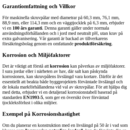
Garantiomfattning och Villkor
För maskinella skruvpålar med diametrar på 60,3 mm, 76,1 mm,
88,9 mm, eller 114,3 mm och en väggtjocklek på 6,3 mm, erbjuder
vi en
100 års garanti
. Denna garanti gäller under normala
användningsförhållanden och i jord med neutralt pH, utan krav på
extra galvanisering. Vår garanti är backad av tillverkarens
försäkringsbolag genom en omfattande
produktförsäkring
.
Korrosion och Miljöfaktorer
Det är viktigt att förstå att
korrosion
kan påverkas av miljöfaktorer.
I sura jordar eller i närheten av hav, där salt kan påskynda
korrosionen, kan skruvpålens livslängd vara kortare. Därför är det
essentiellt att beakta både byggprojektets förväntade livslängd och
de lokala markförhållandena vid val av skruvpålar. För att hjälpa dig
med detta, erbjuder vi en detaljerad korrosionstabell baserad på
standarden
EN1993-5
, som ger en översikt över förväntad
tjockleksförlust i olika miljöer.
Exempel på Korrosionshastighet
Om du planerar en konstruktion med en livslängd på 50 år i vad som