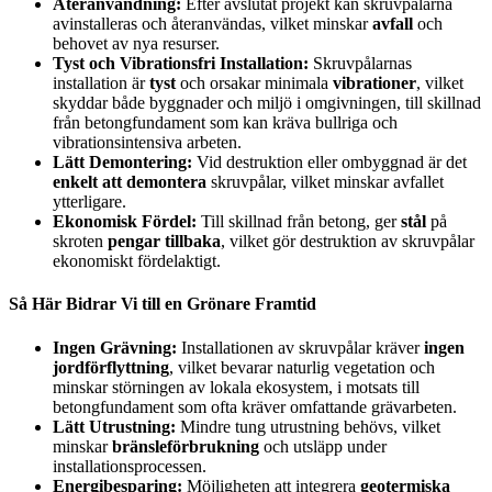
Återanvändning:
Efter avslutat projekt kan skruvpålarna
avinstalleras och återanvändas, vilket minskar
avfall
och
behovet av nya resurser.
Tyst och Vibrationsfri Installation:
Skruvpålarnas
installation är
tyst
och orsakar minimala
vibrationer
, vilket
skyddar både byggnader och miljö i omgivningen, till skillnad
från betongfundament som kan kräva bullriga och
vibrationsintensiva arbeten.
Lätt Demontering:
Vid destruktion eller ombyggnad är det
enkelt att demontera
skruvpålar, vilket minskar avfallet
ytterligare.
Ekonomisk Fördel:
Till skillnad från betong, ger
stål
på
skroten
pengar tillbaka
, vilket gör destruktion av skruvpålar
ekonomiskt fördelaktigt.
Så Här Bidrar Vi till en Grönare Framtid
Ingen Grävning:
Installationen av skruvpålar kräver
ingen
jordförflyttning
, vilket bevarar naturlig vegetation och
minskar störningen av lokala ekosystem, i motsats till
betongfundament som ofta kräver omfattande grävarbeten.
Lätt Utrustning:
Mindre tung utrustning behövs, vilket
minskar
bränsleförbrukning
och utsläpp under
installationsprocessen.
Energibesparing:
Möjligheten att integrera
geotermiska