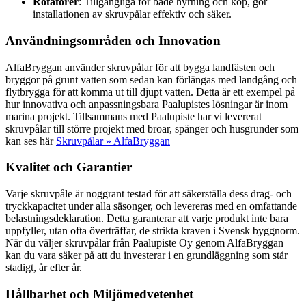
Rotatorer
: Tillgängliga för både hyrning och köp, gör
installationen av skruvpålar effektiv och säker.
Användningsområden och Innovation
AlfaBryggan använder skruvpålar för att bygga landfästen och
bryggor på grunt vatten som sedan kan förlängas med landgång och
flytbrygga för att komma ut till djupt vatten. Detta är ett exempel på
hur innovativa och anpassningsbara Paalupistes lösningar är inom
marina projekt. Tillsammans med Paalupiste har vi levererat
skruvpålar till större projekt med broar, spänger och husgrunder som
kan ses här
Skruvpålar » AlfaBryggan
Kvalitet och Garantier
Varje skruvpåle är noggrant testad för att säkerställa dess drag- och
tryckkapacitet under alla säsonger, och levereras med en omfattande
belastningsdeklaration. Detta garanterar att varje produkt inte bara
uppfyller, utan ofta överträffar, de strikta kraven i Svensk byggnorm.
När du väljer skruvpålar från Paalupiste Oy genom AlfaBryggan
kan du vara säker på att du investerar i en grundläggning som står
stadigt, år efter år.
Hållbarhet och Miljömedvetenhet