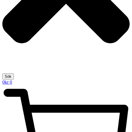
Sök
0
kr
0