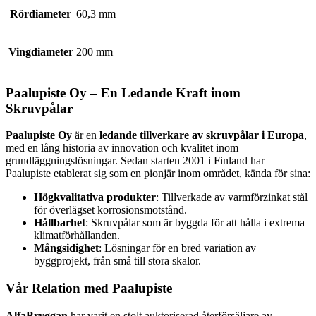
Rördiameter
60,3 mm
Vingdiameter
200 mm
Paalupiste Oy – En Ledande Kraft inom
Skruvpålar
Paalupiste Oy
är en
ledande tillverkare av skruvpålar i Europa
,
med en lång historia av innovation och kvalitet inom
grundläggningslösningar. Sedan starten 2001 i Finland har
Paalupiste etablerat sig som en pionjär inom området, kända för sina:
Högkvalitativa produkter
: Tillverkade av varmförzinkat stål
för överlägset korrosionsmotstånd.
Hållbarhet
: Skruvpålar som är byggda för att hålla i extrema
klimatförhållanden.
Mångsidighet
: Lösningar för en bred variation av
byggprojekt, från små till stora skalor.
Vår Relation med Paalupiste
AlfaBryggan
har varit en stolt auktoriserad återförsäljare av