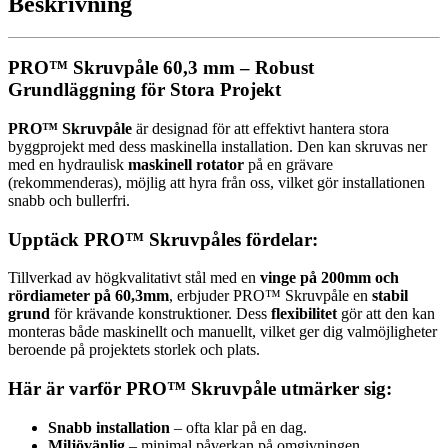
Beskrivning
PRO™ Skruvpåle 60,3 mm – Robust
Grundläggning för Stora Projekt
PRO™ Skruvpåle
är designad för att effektivt hantera stora
byggprojekt med dess maskinella installation. Den kan skruvas ner
med en hydraulisk
maskinell rotator
på en grävare
(rekommenderas), möjlig att hyra från oss, vilket gör installationen
snabb och bullerfri.
Upptäck PRO™ Skruvpåles fördelar:
Tillverkad av högkvalitativt stål med en
vinge på 200mm och
rördiameter på 60,3mm
, erbjuder PRO™ Skruvpåle en
stabil
grund
för krävande konstruktioner. Dess
flexibilitet
gör att den kan
monteras både maskinellt och manuellt, vilket ger dig valmöjligheter
beroende på projektets storlek och plats.
Här är varför PRO™ Skruvpåle utmärker sig:
Snabb installation
– ofta klar på en dag.
Miljövänlig
– minimal påverkan på omgivningen.