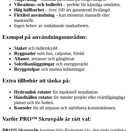
Vibrations- och bullerfri
– perfekt för känsliga områden.
Hög hållbarhet
– över 100 års garanterad livslängd.
Flexibel användning
– kan monteras manuellt eller
maskinellt.
Ingen behov av omfattande markarbeten.
Exempel på användningsområden:
Staket
och bullerskydd
Byggnader
som hus, carportar, förråd
Altaner
, terrasser och gångbroar
Solcellsanläggningar
och energiprojekt
Bryggstolpar
och marina infästningar
Extra tillbehör att tänka på:
Hydraulisk rotator
för maskinell installation.
Handhållen rotator
för mindre projekt eller svårtillgängliga
platser och lös botten.
Konsoler
för att anpassa och stabilisera konstruktionen.
Varför PRO™ Skruvpåle är rätt val:
PRO™ Skruvpåle
kommer från Paalupiste Oy, den enda nordiska