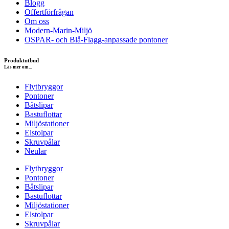
Blogg
Offertförfrågan
Om oss
Modern-Marin-Miljö
OSPAR- och Blå-Flagg-anpassade pontoner
Produktutbud
Läs mer om...
Flytbryggor
Pontoner
Båtslipar
Bastuflottar
Miljöstationer
Elstolpar
Skruvpålar
Neular
Flytbryggor
Pontoner
Båtslipar
Bastuflottar
Miljöstationer
Elstolpar
Skruvpålar