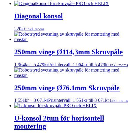
Diagonal konsol
220
kr
inkl. moms
250mm vinge Ø114,3mm Skruvpåle
1 964
kr
–
5 479
kr
Prisintervall: 1 964kr till 5 479kr
inkl. moms
250mm vinge Ø76.1mm Skruvpåle
1 551
kr
–
3 671
kr
Prisintervall: 1 551kr till 3 671kr
inkl. moms
U-konsol 2tum för horisontell
montering