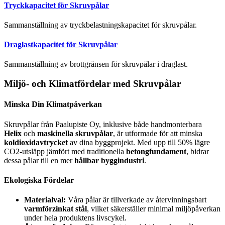
Tryckkapacitet för Skruvpålar
Sammanställning av tryckbelastningskapacitet för skruvpålar.
Draglastkapacitet för Skruvpålar
Sammanställning av brottgränsen för skruvpålar i draglast.
Miljö- och Klimatfördelar med Skruvpålar
Minska Din Klimatpåverkan
Skruvpålar från Paalupiste Oy, inklusive både handmonterbara
Helix
och
maskinella skruvpålar
, är utformade för att minska
koldioxidavtrycket
av dina byggprojekt. Med upp till 50% lägre
CO2-utsläpp jämfört med traditionella
betongfundament
, bidrar
dessa pålar till en mer
hållbar byggindustri
.
Ekologiska Fördelar
Materialval:
Våra pålar är tillverkade av återvinningsbart
varmförzinkat stål
, vilket säkerställer minimal miljöpåverkan
under hela produktens livscykel.