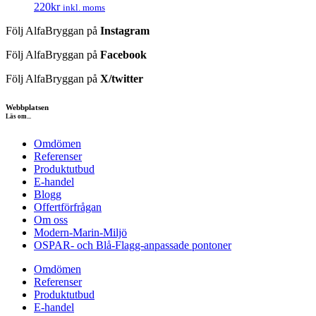
220
kr
inkl. moms
Följ AlfaBryggan på
Instagram
Följ AlfaBryggan på
Facebook
Följ AlfaBryggan på
X/twitter
Webbplatsen
Läs om...
Omdömen
Referenser
Produktutbud
E-handel
Blogg
Offertförfrågan
Om oss
Modern-Marin-Miljö
OSPAR- och Blå-Flagg-anpassade pontoner
Omdömen
Referenser
Produktutbud
E-handel