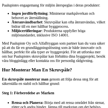
Paalupistes engagemang för miljön återspeglas i deras produkter:
Ingen jordförflyttning
: Minimerar markpåverkan och
behovet av återställning.
Återanvändbarhet
: Skruvpålar kan ofta återanvändas, vilket
bidrar till en mer hållbar byggprocess.
Miljöcertifieringar
: Produkterna uppfyller höga
miljöstandarder, inklusive ISO 14001.
Med Paalupiste Oy och AlfaBryggan som partner kan du vara säker
på att du får en grundläggningslösning som är både innovativ och
hållbar, perfekt för alla typer av byggprojekt. För att utforska mer
om hur Paalupistes skruvpålar kan förbättra dina byggprojekt, besök
våra blogginlägg eller kontakta oss för personlig rådgivning.
Hur Monterar Man En Skruvpåle?
En skruvpåle monterar man
genom att följa dessa steg för att
säkerställa en stabil och hållbar grund:
Steg 1: Förberedelse av Marken
Rensa och Planera:
Börja med att rensa området från stenar,
rötter och andra hinder. Jämna till markytan om det behövs.