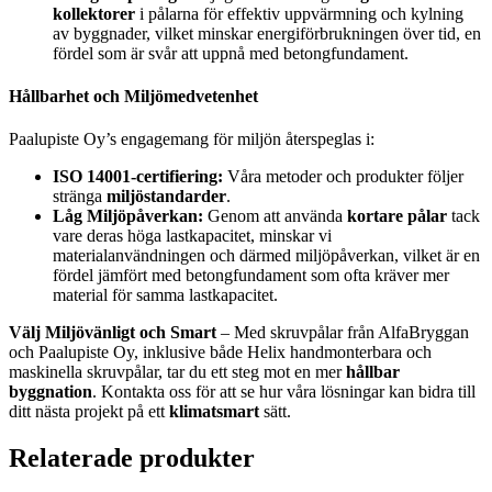
kollektorer
i pålarna för effektiv uppvärmning och kylning
av byggnader, vilket minskar energiförbrukningen över tid, en
fördel som är svår att uppnå med betongfundament.
Hållbarhet och Miljömedvetenhet
Paalupiste Oy’s engagemang för miljön återspeglas i:
ISO 14001-certifiering:
Våra metoder och produkter följer
stränga
miljöstandarder
.
Låg Miljöpåverkan:
Genom att använda
kortare pålar
tack
vare deras höga lastkapacitet, minskar vi
materialanvändningen och därmed miljöpåverkan, vilket är en
fördel jämfört med betongfundament som ofta kräver mer
material för samma lastkapacitet.
Välj Miljövänligt och Smart
– Med skruvpålar från AlfaBryggan
och Paalupiste Oy, inklusive både Helix handmonterbara och
maskinella skruvpålar, tar du ett steg mot en mer
hållbar
byggnation
. Kontakta oss för att se hur våra lösningar kan bidra till
ditt nästa projekt på ett
klimatsmart
sätt.
Relaterade produkter