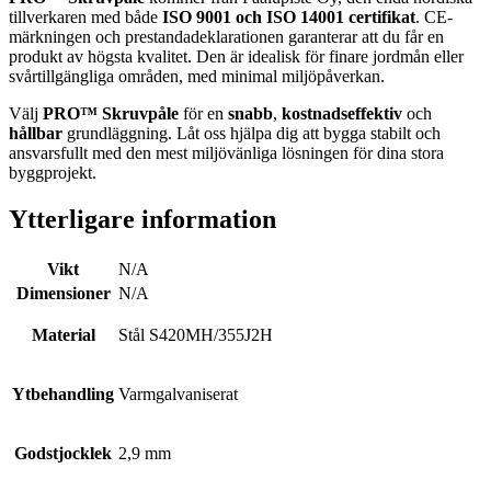
tillverkaren med både
ISO 9001 och ISO 14001 certifikat
. CE-
märkningen och prestandadeklarationen garanterar att du får en
produkt av högsta kvalitet. Den är idealisk för finare jordmån eller
svårtillgängliga områden, med minimal miljöpåverkan.
Välj
PRO™ Skruvpåle
för en
snabb
,
kostnadseffektiv
och
hållbar
grundläggning. Låt oss hjälpa dig att bygga stabilt och
ansvarsfullt med den mest miljövänliga lösningen för dina stora
byggprojekt.
Ytterligare information
Vikt
N/A
Dimensioner
N/A
Material
Stål S420MH/355J2H
Ytbehandling
Varmgalvaniserat
Godstjocklek
2,9 mm