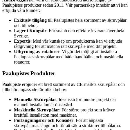
Paalupistes produkter sedan 2011. Vår partnerskap innebär att vi kan
erbjuda våra kunder:
Exklusiv tillgång
till Paalupistes hela sortiment av skruvpålar
och tillbehör.
Lager i Kungsör
: För snabb och effektiv leverans över hela
Sverige.
Expertis
: Med vår kunskap om produkterna kan vi erbjuda
rådgivning för att matcha rätt skruvpåle med ditt projekt.
Uthyrning av rotatorer
: Vi gör det möjligt att installera
Paalupistes skruvpålar med både handhållna och maskinella
rotatorer.
Paalupistes Produkter
Paalupiste erbjuder ett brett sortiment av CE-märkta skruvpålar och
tillbehör anpassade för olika behov:
Manuella Skruvpålar
: Idealiska för mindre projekt där
manuell installation är önskvärd.
Maskinella Skruvpålar
: För större projekt som kräver
kraftfull installation med maskiner.
Förlängningsrör och Konsoler
: För att anpassa
skruvpålarnas längd och för att säkra strukturer till pålarna.