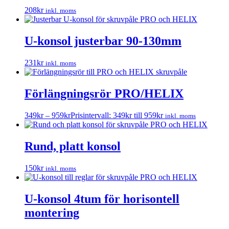
208
kr
inkl. moms
U-konsol justerbar 90-130mm
231
kr
inkl. moms
Förlängningsrör PRO/HELIX
349
kr
–
959
kr
Prisintervall: 349kr till 959kr
inkl. moms
Rund, platt konsol
150
kr
inkl. moms
U-konsol 4tum för horisontell
montering