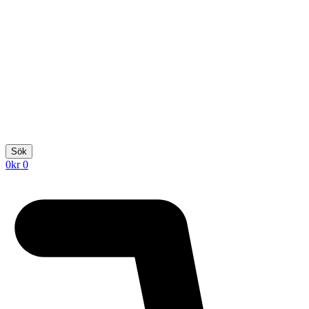
Sök
0
kr
0