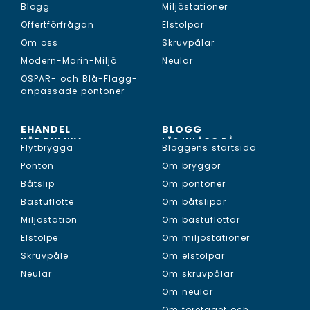
Blogg
Miljöstationer
Offertförfrågan
Elstolpar
Om oss
Skruvpålar
Modern-Marin-Miljö
Neular
OSPAR- och Blå-Flagg-
anpassade pontoner
EHANDEL
BLOGG
KÖP DIN NYA...
LÄS INLÄGG PÅ...
Flytbrygga
Bloggens startsida
Ponton
Om bryggor
Båtslip
Om pontoner
Bastuflotte
Om båtslipar
Miljöstation
Om bastuflottar
Elstolpe
Om miljöstationer
Skruvpåle
Om elstolpar
Neular
Om skruvpålar
Om neular
Om företaget och