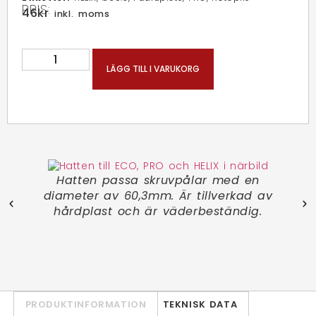
PRIS:
46
kr
inkl. moms
LÄGG TILL I VARUKORG
ska
Hatten passa skruvpålar med en
Ti
e
diameter av 60,3mm. Är tillverkad av
f
hårdplast och är väderbeständig.
sli
PRODUKTINFORMATION
TEKNISK DATA