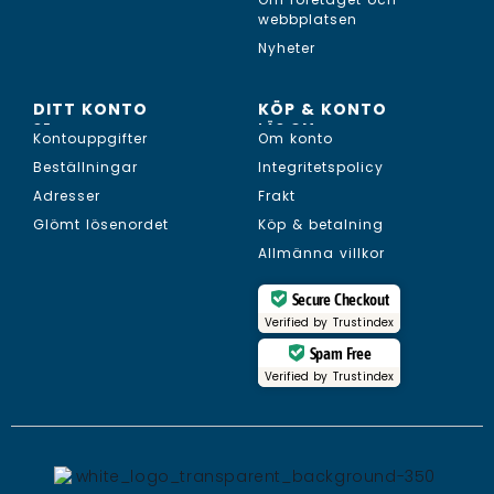
webbplatsen
Nyheter
DITT KONTO
KÖP & KONTO
SE...
LÄS OM...
Kontouppgifter
Om konto
Beställningar
Integritetspolicy
Adresser
Frakt
Glömt lösenordet
Köp & betalning
Allmänna villkor
Secure Checkout
Verified by
Trustindex
Spam Free
Verified by
Trustindex