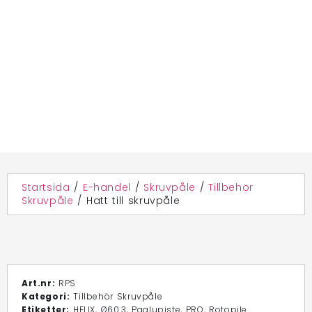
Startsida
/
E-handel
/
Skruvpåle
/
Tillbehör
Skruvpåle
/
Hatt till skruvpåle
Art.nr:
RPS
Kategori:
Tillbehör Skruvpåle
Etiketter:
HELIX
,
Ø60.3
,
Paalupiste
,
PRO
,
Rotopile