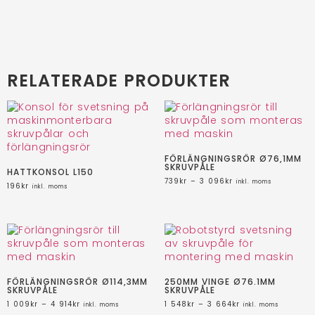
RELATERADE PRODUKTER
FÖRLÄNGNINGSRÖR Ø76,1MM
SKRUVPÅLE
HATTKONSOL L150
739
kr
–
3 096
kr
inkl. moms
196
kr
inkl. moms
FÖRLÄNGNINGSRÖR Ø114,3MM
250MM VINGE Ø76.1MM
SKRUVPÅLE
SKRUVPÅLE
1 009
kr
–
4 914
kr
1 548
kr
–
3 664
kr
inkl. moms
inkl. moms