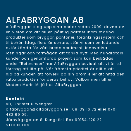
ALFABRYGGAN AB
AlfaBryggan slog upp sina portar redan 2009, drivna av
en vision om att bli en pålitlig partner inom marina
produkter som bryggor, pontoner, förankringssystem och
tillbehör. Idag, flera år senare, står vi som en ledande
aktör kända för vårt breda sortiment, innovativa
lösningar och förmågan att tänka nytt. Med hundratals
kunder och genomförda projekt som kan beskådas
under ”Referenser” har AlfaBryggan bevisat att vi är ett
företag att lita på. Vår främsta prioritet är alltid att
hjälpa kunden att förverkliga sin dröm eller att hitta den
rätta produkten för deras behov. Välkommen till en
Modern Marin Miljö hos AlfaBryggan.
Kontakt
VD, Christer Ulfvengren
alfabryggan@alfabryggan.se
|
08-39 16 72
eller
070-
482 69 09
.
Järnvägsgatan 8, Kungsör | Box 90154, 120 22
STOCKHOLM