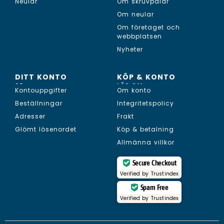
Neular
Om skruvpålar
Om neular
Om företaget och
webbplatsen
Nyheter
DITT KONTO
KÖP & KONTO
SE...
LÄS OM...
Kontouppgifter
Om konto
Beställningar
Integritetspolicy
Adresser
Frakt
Glömt lösenordet
Köp & betalning
Allmänna villkor
Secure Checkout
Verified by
Trustindex
Spam Free
Verified by
Trustindex