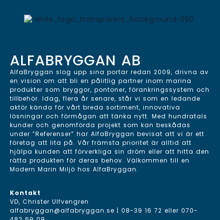
ALFABRYGGAN AB
AlfaBryggan slog upp sina portar redan 2009, drivna av
en vision om att bli en pålitlig partner inom marina
produkter som bryggor, pontoner, förankringssystem och
tillbehör. Idag, flera år senare, står vi som en ledande
aktör kända för vårt breda sortiment, innovativa
lösningar och förmågan att tänka nytt. Med hundratals
kunder och genomförda projekt som kan beskådas
under ”Referenser” har AlfaBryggan bevisat att vi är ett
företag att lita på. Vår främsta prioritet är alltid att
hjälpa kunden att förverkliga sin dröm eller att hitta den
rätta produkten för deras behov. Välkommen till en
Modern Marin Miljö hos AlfaBryggan.
Kontakt
VD, Christer Ulfvengren
alfabryggan@alfabryggan.se
|
08-39 16 72
eller
070-
482 69 09
.