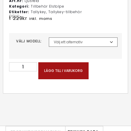
Art.nr:
Ljusrelä
Kategori:
Tillbehör Elstolpe
Etiketter:
Tallykey
,
Tallykey-tillbehör
PRIS:
1 229
kr
inkl. moms
VÄLJ MODELL:
LÄGG TILL I VARUKORG