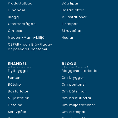
Produktutbud
Båtslipar
E-handel
Bastuflottar
Blogg
Miljöstationer
Offertförfrågan
Elstolpar
Om oss
Skruvpålar
Modern-Marin-Miljö
Neular
OSPAR- och Blå-Flagg-
anpassade pontoner
EHANDEL
BLOGG
KÖP DIN NYA...
LÄS INLÄGG PÅ...
Flytbrygga
Bloggens startsida
Ponton
Om bryggor
Båtslip
Om pontoner
Bastuflotte
Om båtslipar
Miljöstation
Om bastuflottar
Elstolpe
Om miljöstationer
Skruvpåle
Om elstolpar