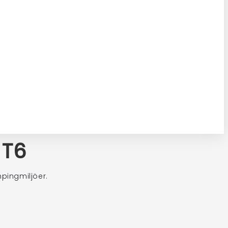
 T6
mpingmiljöer.