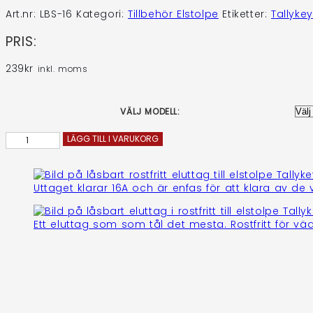
Art.nr:
LBS-16
Kategori:
Tillbehör Elstolpe
Etiketter:
Tallykey
PRIS:
239
kr
inkl. moms
VÄLJ MODELL:
ROSTFRITT
LÄGG TILL I VARUKORG
LÅSBESLAG
16A
ENFAS
Uttaget klarar 16A och är enfas för att klara av 
TILL
T4
ALT
Ett eluttag som som tål det mesta. Rostfritt för vä
T6
MÄNGD