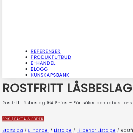
REFERENSER
PRODUKTUTBUD
E-HANDEL
BLOGG
KUNSKAPSBANK
ROSTFRITT LÅSBESLAG 
Rostfritt Låsbeslag 16A Enfas – För säker och robust ansl
PRIS | FAKTA & PDF:ER
Startsida
/
E-handel
/
Elstolpe
/
Tillbehör Elstolpe
/
Rostf