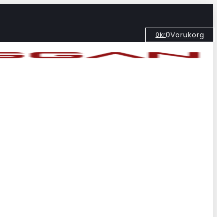
0
Varukorg
0
kr