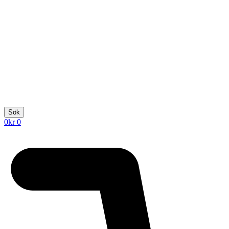
Sök
0
kr
0