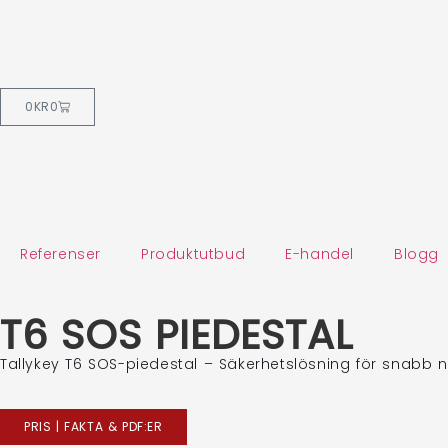
0
KR
0
Referenser
Produktutbud
E-handel
Blogg
T6 SOS PIEDESTAL
Tallykey T6 SOS-piedestal – Säkerhetslösning för snabb nö
PRIS | FAKTA & PDF:ER