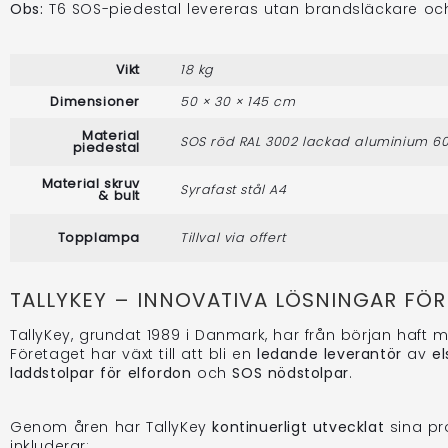
Obs:
T6 SOS-piedestal levereras utan brandsläckare och
Vikt
18 kg
Dimensioner
50 × 30 × 145 cm
Material
SOS röd RAL 3002 lackad aluminium 6
piedestal
Material skruv
Syrafast stål A4
& bult
Topplampa
Tillval via offert
TALLYKEY – INNOVATIVA LÖSNINGAR FÖ
TallyKey, grundat 1989 i Danmark, har från början haft m
Företaget har växt till att bli en
ledande leverantör
av
el
laddstolpar för elfordon
och
SOS nödstolpar
.
Genom åren har TallyKey
kontinuerligt utvecklat
sina pr
inkluderar: