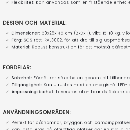
Med vänlig hälsning,
Flexibilitet:
Kan användas som en fristående enhet eller 
Vi är väldigt gla
AlfaBryggan AB
nöjda med resul
My-Port-flytbryg
exakt samma må
DESIGN OCH MATERIAL:
Att monteringen
dag trots 115 me
Dimensioner:
50x26x145 cm (BxDxH), vikt: 15-18 kg, vil
är ett fint kvitt
Färg:
SOS rött, RAL3002, för att dra till sig uppmärks
och vårt monta
Tack för förtroen
Material:
Robust konstruktion för att motstå påfrest
många problemfr
småbåtshamnen
Vänliga hälsnin
FÖRDELAR:
Teamet på Alfa
Säkerhet:
Förbättrar säkerheten genom att tillhandah
Tillgänglighet:
Kan utrustas med en energisnål LED-la
Anpassningsbarhet:
Levereras utan brandsläckare och 
ANVÄNDNINGSOMRÅDEN:
Perfekt för båthamnar, bryggor, och campingplatser 
Kan installeras på offentliga platser där en synlig o