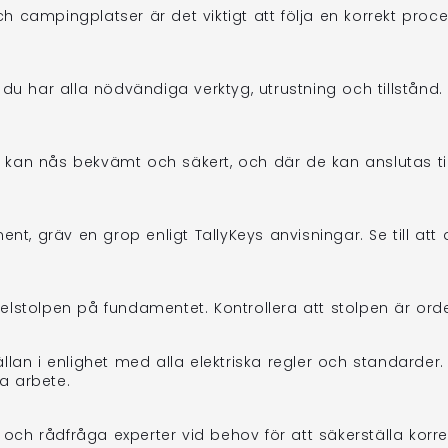
och campingplatser är det viktigt att följa en korrekt proc
att du har alla nödvändiga verktyg, utrustning och tillstån
 de kan nås bekvämt och säkert, och där de kan anslutas t
ent, gräv en grop enligt TallyKeys anvisningar. Se till at
a elstolpen på fundamentet. Kontrollera att stolpen är orden
ömkällan i enlighet med alla elektriska regler och standar
ta arbete.
ner och rådfråga experter vid behov för att säkerställa korr