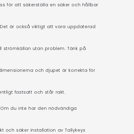
ess för att säkerställa en säker och hållbar
d. Det är också viktigt att vara uppdaterad
ill strömkällan utan problem. Tänk på
t dimensionerna och djupet är korrekta för
tligt fastsatt och står rakt.
der. Om du inte har den nödvändiga
ekt och säker installation av Tallykeys