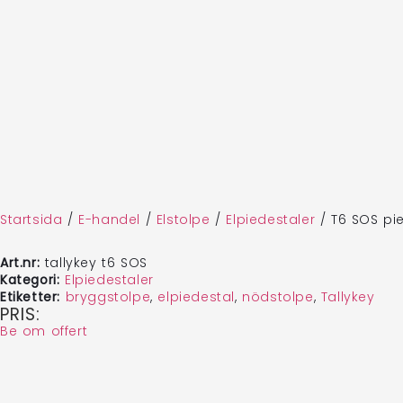
Startsida
/
E-handel
/
Elstolpe
/
Elpiedestaler
/
T6 SOS pi
Art.nr:
tallykey t6 SOS
Kategori:
Elpiedestaler
Etiketter:
bryggstolpe
,
elpiedestal
,
nödstolpe
,
Tallykey
PRIS:
Be om offert