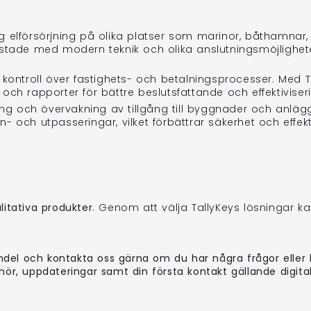
g elförsörjning på olika platser som marinor, båthamnar, k
stade med modern teknik och olika anslutningsmöjligheter
kontroll över fastighets- och betalningsprocesser. Med 
n och rapporter för bättre beslutsfattande och effektivise
g och övervakning av tillgång till byggnader och anläggni
och utpasseringar, vilket förbättrar säkerhet och effekti
litativa produkter
. Genom att välja TallyKeys lösningar k
ndel och kontakta oss gärna om du har några frågor eller b
ehör, uppdateringar samt din första kontakt gällande digita