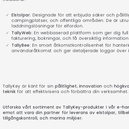
Elstolpar:
Designade för att erbjuda säker och pålitli
campingplatser, och offentliga områden. De är utru
laddningslösningar för elfordon.
TallyWeb:
En webbaserad plattform som ger dig full 
fakturering, bokningar, och få översiktlig informatio
TallyBee:
En smart åtkomstkontrollsenhet för hanterin
användaråtkomst och ger detaljerade loggar över in- 
TallyKey är känt för sin
pålitlighet
,
innovation
och
högkva
teknik
för att effektivisera och förbättra din verksamhet.
Utforska vårt sortiment av TallyKey-produkter i vår e-ha
emot att vara din partner för leverans av elstolpar, tillb
tillgångskontroll, och marina miljöer.