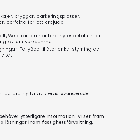
ajer, bryggor, parkeringsplatser,
, perfekta för att erbjuda
TallyWeb kan du hantera hyresbetalningar,
ring av din verksamhet.
ngar. TallyBee tillåter enkel styrning av
vitet.
an du dra nytta av deras
avancerade
ehöver ytterligare information. Vi ser fram
la lösningar inom fastighetsförvaltning,