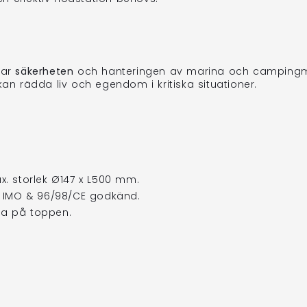
rar
säkerheten
och hanteringen av marina och campingmil
n rädda liv och egendom i kritiska situationer.
. storlek Ø147 x L500 mm.
. IMO & 96/98/CE godkänd.
pa på toppen.