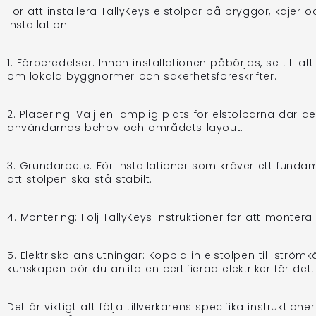
För att installera TallyKeys elstolpar på bryggor, kajer 
installation:
1. Förberedelser: Innan installationen påbörjas, se till 
om lokala byggnormer och säkerhetsföreskrifter.
2. Placering: Välj en lämplig plats för elstolparna där
användarnas behov och områdets layout.
3. Grundarbete: För installationer som kräver ett fundam
att stolpen ska stå stabilt.
4. Montering: Följ TallyKeys instruktioner för att monter
5. Elektriska anslutningar: Koppla in elstolpen till str
kunskapen bör du anlita en certifierad elektriker för det
Det är viktigt att följa tillverkarens specifika instruktio