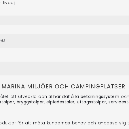
 livboj
063
R MARINA MILJÖER OCH CAMPINGPLATSER
ålet att utveckla och tillhandahålla
betalningssystem
oc
stolpar
,
bryggstolpar
,
elpiedestaler
,
uttagsstolpar
,
servicest
odukter för att möta kundernas behov och anpassa sig t