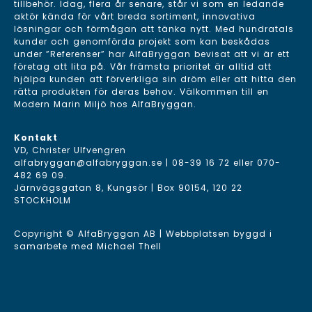
tillbehör. Idag, flera år senare, står vi som en ledande
aktör kända för vårt breda sortiment, innovativa
lösningar och förmågan att tänka nytt. Med hundratals
kunder och genomförda projekt som kan beskådas
under ”Referenser” har AlfaBryggan bevisat att vi är ett
företag att lita på. Vår främsta prioritet är alltid att
hjälpa kunden att förverkliga sin dröm eller att hitta den
rätta produkten för deras behov. Välkommen till en
Modern Marin Miljö hos AlfaBryggan.
Kontakt
VD, Christer Ulfvengren
alfabryggan@alfabryggan.se
|
08-39 16 72
eller
070-
482 69 09
.
Järnvägsgatan 8, Kungsör | Box 90154, 120 22
STOCKHOLM
Copyright © AlfaBryggan AB | Webbplatsen byggd i
samarbete med
Michael Thell