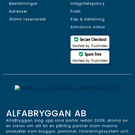
Beställningar
Integritetspolicy
Adresser
Frakt
Glömt lösenordet
Köp & betalning
Allmänna villkor
Secure Checkout
Verified by
Trustindex
Spam Free
Verified by
Trustindex
ALFABRYGGAN AB
AlfaBryggan slog upp sina portar redan 2009, drivna av
en vision om att bli en pålitlig partner inom marina
produkter som bryggor, pontoner, förankringssystem och