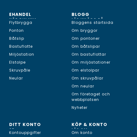
EHANDEL
BLOGG
KÖP DIN NYA...
LÄS INLÄGG PÅ...
Flytbrygga
Bloggens startsida
Ponton
Om bryggor
Båtslip
Om pontoner
Bastuflotte
Om båtslipar
Miljöstation
Om bastuflottar
Elstolpe
Om miljöstationer
Skruvpåle
Om elstolpar
Neular
Om skruvpålar
Om neular
Om företaget och
webbplatsen
Nyheter
DITT KONTO
KÖP & KONTO
SE...
LÄS OM...
Kontouppgifter
Om konto