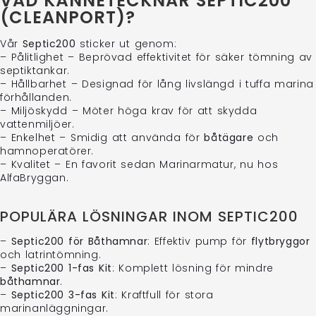
VAD KÄNNETECKNAR SEPTIC200
(CLEANPORT)?
Vår
Septic200
sticker ut genom:
– Pålitlighet – Beprövad effektivitet för säker tömning av
septiktankar.
– Hållbarhet – Designad för lång livslängd i tuffa marina
förhållanden.
– Miljöskydd – Möter höga krav för att skydda
vattenmiljöer.
– Enkelhet – Smidig att använda för
båtägare
och
hamnoperatörer.
– Kvalitet – En favorit sedan Marinarmatur, nu hos
AlfaBryggan.
POPULÄRA LÖSNINGAR INOM SEPTIC200
–
Septic200 för Båthamnar
: Effektiv pump för
flytbryggor
och latrintömning.
–
Septic200 1-fas Kit
: Komplett lösning för mindre
båthamnar
.
–
Septic200 3-fas Kit
: Kraftfull för stora
marinanläggningar.