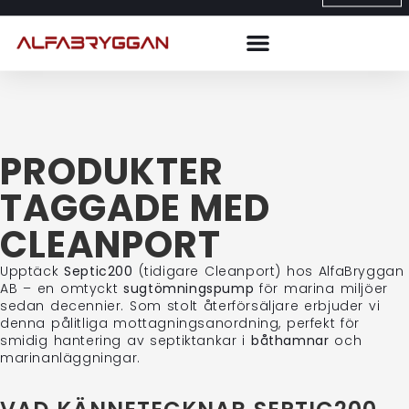
PRODUKTER
TAGGADE MED
CLEANPORT
Upptäck
Septic200
(tidigare Cleanport) hos AlfaBryggan
AB – en omtyckt
sugtömningspump
för marina miljöer
sedan decennier. Som stolt återförsäljare erbjuder vi
denna pålitliga mottagningsanordning, perfekt för
smidig hantering av septiktankar i
båthamnar
och
marinanläggningar.