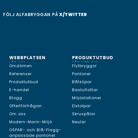
FÖLJ ALFABRYGGAN PÅ
X/TWITTER
WEBBPLATSEN
PRODUKTUTBUD
LÄS OM...
LÄS MER OM...
Omdömen
Flytbryggor
Referenser
Pontoner
Produktutbud
Båtslipar
E-handel
Bastuflottar
Blogg
Miljöstationer
Offertförfrågan
Elstolpar
Om oss
Skruvpålar
Modern-Marin-Miljö
Neular
OSPAR- och Blå-Flagg-
anpassade pontoner