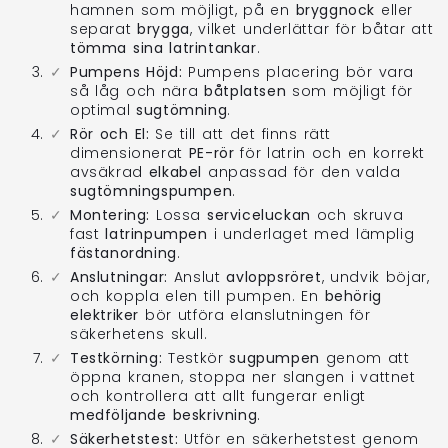
hamnen som möjligt, på en
bryggnock
eller
separat
brygga
, vilket underlättar för båtar att
tömma sina latrintankar
.
Pumpens Höjd:
Pumpens placering bör vara
så låg och nära
båtplatsen
som möjligt för
optimal
sugtömning
.
Rör och El:
Se till att det finns rätt
dimensionerat
PE-rör
för latrin och en korrekt
avsäkrad
elkabel
anpassad för den valda
sugtömningspumpen
.
Montering:
Lossa
serviceluckan
och skruva
fast
latrinpumpen
i underlaget med lämplig
fästanordning
.
Anslutningar:
Anslut
avloppsröret
, undvik böjar,
och koppla elen till pumpen. En
behörig
elektriker
bör utföra elanslutningen för
säkerhetens skull.
Testkörning:
Testkör
sugpumpen
genom att
öppna kranen, stoppa ner slangen i vattnet
och kontrollera att allt fungerar enligt
medföljande beskrivning
.
Säkerhetstest:
Utför en säkerhetstest genom