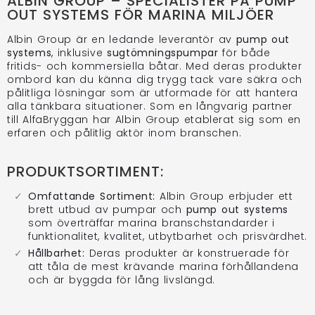
ALBIN GROUP – SPECIALISTER PÅ PUMP
OUT SYSTEMS FÖR MARINA MILJÖER
Albin Group är en ledande leverantör av
pump out
systems
, inklusive
sugtömningspumpar
för både
fritids- och kommersiella båtar. Med deras produkter
ombord kan du känna dig trygg tack vare säkra och
pålitliga lösningar som är utformade för att hantera
alla tänkbara situationer. Som en långvarig partner
till AlfaBryggan har Albin Group etablerat sig som en
erfaren och pålitlig aktör inom branschen.
PRODUKTSORTIMENT:
Omfattande Sortiment:
Albin Group erbjuder ett
brett utbud av pumpar och
pump out systems
som överträffar marina branschstandarder i
funktionalitet, kvalitet, utbytbarhet och prisvärdhet.
Hållbarhet:
Deras produkter är konstruerade för
att tåla de mest krävande marina förhållandena
och är byggda för lång livslängd.