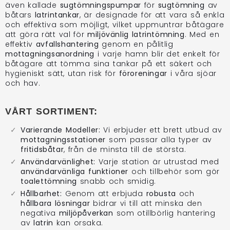
även kallade
sugtömningspumpar
för
sugtömning
av
båtars
latrintankar
, är designade för att vara så enkla
och effektiva som möjligt, vilket uppmuntrar båtägare
att göra rätt val för
miljövänlig latrintömning
. Med en
effektiv
avfallshantering
genom en pålitlig
mottagningsanordning
i varje hamn blir det enkelt för
båtägare att tömma sina tankar på ett säkert och
hygieniskt sätt, utan risk för
föroreningar
i våra sjöar
och hav.
VÅRT SORTIMENT:
Varierande Modeller:
Vi erbjuder ett brett utbud av
mottagningsstationer
som passar alla typer av
fritidsbåtar
, från de minsta till de största.
Användarvänlighet:
Varje station är utrustad med
användarvänliga funktioner
och tillbehör som gör
toalettömning
snabb och smidig.
Hållbarhet:
Genom att erbjuda
robusta
och
hållbara lösningar
bidrar vi till att minska den
negativa
miljöpåverkan
som otillbörlig hantering
av
latrin
kan orsaka.