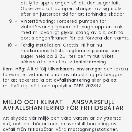
att lyfta upp slangen så att den suger luft.
Observera att pumpen stänger av sig själv
efter en justerbar tid för att förhindra skador.
Vinterförvaring:
Förbered pumpen för
vinterförvaring genom att suga upp en hink
med miljövänligt
glykol
, stäng av allt, och ta
bort slangen/kranen för att förvara den varmt.
Färdig Installation:
Grattis! Ni har nu
marknadens bästa
sugtömningspump
som
suger hela ca 2-2,5 liter per minut, vilket
säkerställer en effektiv
toalettömning
.
Kom ihåg:
Alltid följ
tillverkarens anvisningar
och lokala
föreskrifter vid installation av utrustning på bryggor
för att säkerställa att
avfallshantering
sker på ett
miljövänligt sätt och uppfyller
TSFS 2023:12
.
MILJÖ OCH KLIMAT – ANSVARSFULL
AVFALLSHANTERING FÖR FRITIDSBÅTAR
Att skydda vår
miljö
och våra vatten är av yttersta
vikt, och det börjar med ansvarsfull hantering av
avfall från fritidsbåtar
. Våra
mottagningsstationer
,