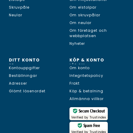
Skruvpåle
Om elstolpar
Neular
Om skruvpålar
Om neular
Om företaget och
webbplatsen
Nyheter
DITT KONTO
KÖP & KONTO
SE...
LÄS OM...
Kontouppgifter
Om konto
Beställningar
Integritetspolicy
Adresser
Frakt
Glömt lösenordet
Köp & betalning
Allmänna villkor
Secure Checkout
Verified by
Trustindex
Spam Free
Verified by
Trustindex