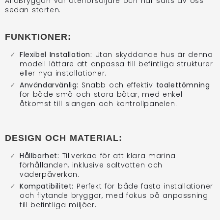
AlfaBryggan var återförsäljare och har sålts av oss
sedan starten.
FUNKTIONER:
Flexibel Installation:
Utan skyddande hus är denna
modell lättare att anpassa till befintliga strukturer
eller nya installationer.
Användarvänlig:
Snabb och effektiv
toalettömning
för både små och stora båtar, med enkel
åtkomst till slangen och kontrollpanelen.
DESIGN OCH MATERIAL:
Hållbarhet:
Tillverkad för att klara marina
förhållanden, inklusive saltvatten och
väderpåverkan.
Kompatibilitet:
Perfekt för både fasta installationer
och flytande bryggor, med fokus på anpassning
till befintliga miljöer.