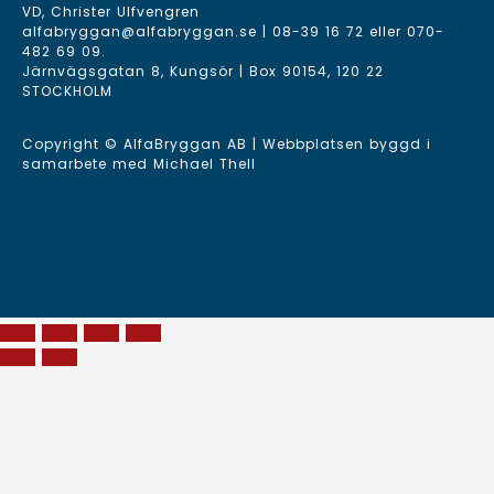
VD, Christer Ulfvengren
alfabryggan@alfabryggan.se
|
08-39 16 72
eller
070-
482 69 09
.
Järnvägsgatan 8, Kungsör | Box 90154, 120 22
STOCKHOLM
Copyright © AlfaBryggan AB | Webbplatsen byggd i
samarbete med
Michael Thell