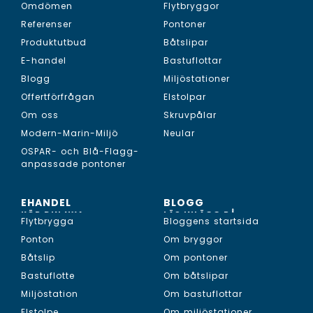
Omdömen
Flytbryggor
Referenser
Pontoner
Produktutbud
Båtslipar
E-handel
Bastuflottar
Blogg
Miljöstationer
Offertförfrågan
Elstolpar
Om oss
Skruvpålar
Modern-Marin-Miljö
Neular
OSPAR- och Blå-Flagg-
anpassade pontoner
EHANDEL
BLOGG
KÖP DIN NYA...
LÄS INLÄGG PÅ...
Flytbrygga
Bloggens startsida
Ponton
Om bryggor
Båtslip
Om pontoner
Bastuflotte
Om båtslipar
Miljöstation
Om bastuflottar
Elstolpe
Om miljöstationer