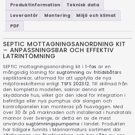
Produktinformation
Teknisk data
Leverantör
Montering
Miljö och klimat
PDF
SEPTIC MOTTAGNINGSANORDNING KIT
– ANPASSNINGSBAR OCH EFFEKTIV
LATRINTÖMNING
SEPTIC mottagningsanordning kit i
1-fas
är en
mångsidig lösning för
sugtömning
av
fritidsbåtar
s
septiktankar, utformad för att uppfylla de nya
miljöföreskrifterna enligt
TSFS 2023:12
. Till skillnad från
den kompletta modellen, saknar denna ett
skyddande hus, vilket gör den ideal för integration i
befintliga eller nya pumphus där slangen och
kontrollpanelen kan monteras på husväggen. Med
över 30 år på marknaden och installerad i hundratals
marinor över Sverige, är detta en av de mest
använda
sugtömningspumparna
i landet. Produkten
har tidigare funnits i Marinarmaturs sortiment där