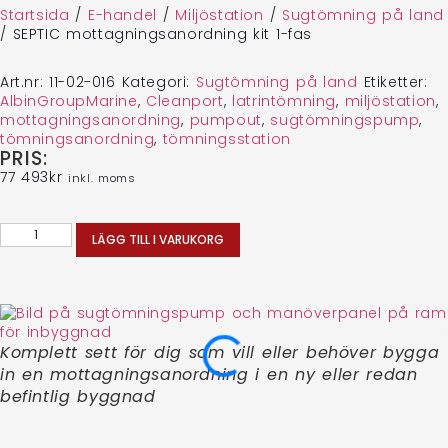
Startsida
/
E-handel
/
Miljöstation
/
Sugtömning på land
/
SEPTIC mottagningsanordning kit 1-fas
Art.nr:
11-02-016
Kategori:
Sugtömning på land
Etiketter:
AlbinGroupMarine
,
Cleanport
,
latrintömning
,
miljöstation
,
mottagningsanordning
,
pumpout
,
sugtömningspump
,
tömningsanordning
,
tömningsstation
PRIS:
77 493
kr
inkl. moms
LÄGG TILL I VARUKORG
Komplett sett för dig som vill eller behöver bygga
in en mottagningsanordning i en ny eller redan
befintlig byggnad