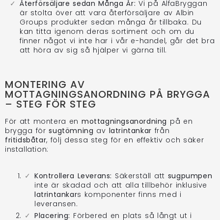
Återförsäljare sedan Många År:
Vi på AlfaBryggan
är stolta över att vara återförsäljare av Albin
Groups produkter sedan många år tillbaka. Du
kan titta igenom deras sortiment och om du
finner något vi inte har i vår e-handel, går det bra
att höra av sig så hjälper vi gärna till.
MONTERING AV
MOTTAGNINGSANORDNING PÅ BRYGGA
– STEG FÖR STEG
För att montera en
mottagningsanordning
på en
brygga för
sugtömning
av
latrintankar
från
fritidsbåtar
, följ dessa steg för en effektiv och säker
installation:
Kontrollera Leverans:
Säkerställ att
sugpumpen
inte är skadad och att alla tillbehör inklusive
latrintankar
s komponenter finns med i
leveransen.
Placering:
Förbered en plats så långt ut i