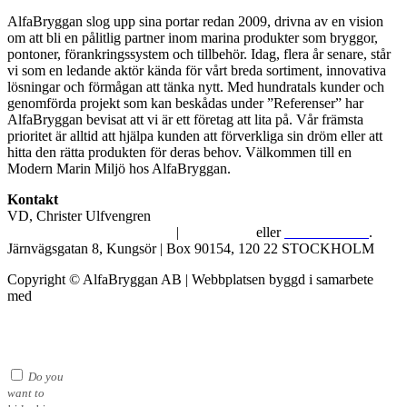
AlfaBryggan slog upp sina portar redan 2009, drivna av en vision
om att bli en pålitlig partner inom marina produkter som bryggor,
pontoner, förankringssystem och tillbehör. Idag, flera år senare, står
vi som en ledande aktör kända för vårt breda sortiment, innovativa
lösningar och förmågan att tänka nytt. Med hundratals kunder och
genomförda projekt som kan beskådas under ”Referenser” har
AlfaBryggan bevisat att vi är ett företag att lita på. Vår främsta
prioritet är alltid att hjälpa kunden att förverkliga sin dröm eller att
hitta den rätta produkten för deras behov. Välkommen till en
Modern Marin Miljö hos AlfaBryggan.
Kontakt
VD, Christer Ulfvengren
alfabryggan@alfabryggan.se
|
08-39 16 72
eller
070-482 69 09
.
Järnvägsgatan 8, Kungsör | Box 90154, 120 22 STOCKHOLM
Copyright © AlfaBryggan AB | Webbplatsen byggd i samarbete
med
Michael Thell
Do you
want to