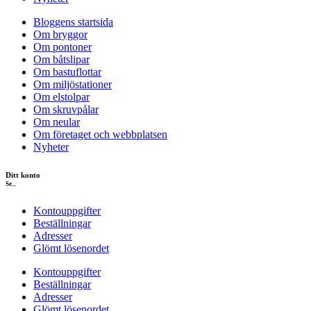
Bloggens startsida
Om bryggor
Om pontoner
Om båtslipar
Om bastuflottar
Om miljöstationer
Om elstolpar
Om skruvpålar
Om neular
Om företaget och webbplatsen
Nyheter
Ditt konto
Se...
Kontouppgifter
Beställningar
Adresser
Glömt lösenordet
Kontouppgifter
Beställningar
Adresser
Glömt lösenordet