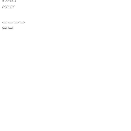
hide this
popup?