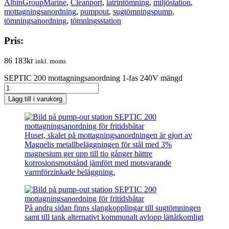
AlbinGroupMarine
,
Cleanport
,
latrintömning
,
miljöstation
,
mottagningsanordning
,
pumpout
,
sugtömningspump
,
tömningsanordning
,
tömningsstation
Pris:
86 183
kr
inkl. moms
SEPTIC 200 mottagningsanordning 1-fas 240V mängd
Lägg till i varukorg
Huset, skalet på mottagningsanordningen är gjort av
Magnelis metallbeläggningen för stål med 3%
magnesium ger upp till tio gånger bättre
korrosionsmotstånd jämfört med motsvarande
varmförzinkade beläggning.
På andra sidan finns slangkopplingar till sugtömningen
samt till tank alternativt kommunalt avlopp lättåtkomligt