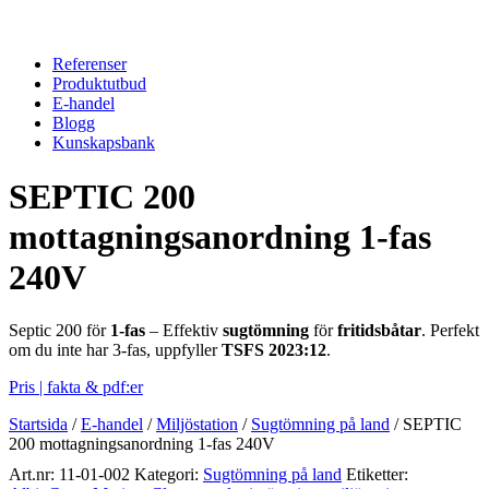
Referenser
Produktutbud
E-handel
Blogg
Kunskapsbank
SEPTIC 200
mottagningsanordning 1-fas
240V
Septic 200 för
1-fas
– Effektiv
sugtömning
för
fritidsbåtar
. Perfekt
om du inte har 3-fas, uppfyller
TSFS 2023:12
.
Pris | fakta & pdf:er
Startsida
/
E-handel
/
Miljöstation
/
Sugtömning på land
/
SEPTIC
200 mottagningsanordning 1-fas 240V
Art.nr:
11-01-002
Kategori:
Sugtömning på land
Etiketter: