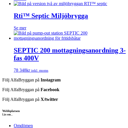
Rti™ Septic Miljöbrygga
Se mer
SEPTIC 200 mottagningsanordning 3-
fas 400V
78 348
kr
inkl. moms
Följ AlfaBryggan på
Instagram
Följ AlfaBryggan på
Facebook
Följ AlfaBryggan på
X/twitter
Webbplatsen
Läs om...
Omdömen