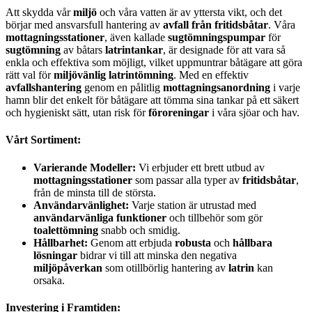
Att skydda vår
miljö
och våra vatten är av yttersta vikt, och det
börjar med ansvarsfull hantering av
avfall från fritidsbåtar
. Våra
mottagningsstationer
, även kallade
sugtömningspumpar
för
sugtömning
av båtars
latrintankar
, är designade för att vara så
enkla och effektiva som möjligt, vilket uppmuntrar båtägare att göra
rätt val för
miljövänlig latrintömning
. Med en effektiv
avfallshantering
genom en pålitlig
mottagningsanordning
i varje
hamn blir det enkelt för båtägare att tömma sina tankar på ett säkert
och hygieniskt sätt, utan risk för
föroreningar
i våra sjöar och hav.
Vårt Sortiment:
Varierande Modeller:
Vi erbjuder ett brett utbud av
mottagningsstationer
som passar alla typer av
fritidsbåtar
,
från de minsta till de största.
Användarvänlighet:
Varje station är utrustad med
användarvänliga funktioner
och tillbehör som gör
toalettömning
snabb och smidig.
Hållbarhet:
Genom att erbjuda
robusta
och
hållbara
lösningar
bidrar vi till att minska den negativa
miljöpåverkan
som otillbörlig hantering av
latrin
kan
orsaka.
Investering i Framtiden: