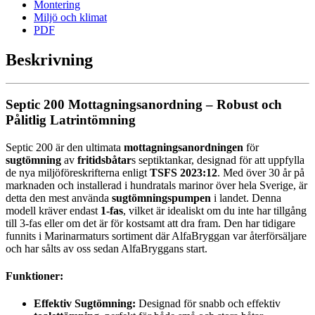
Montering
Miljö och klimat
PDF
Beskrivning
Septic 200 Mottagningsanordning – Robust och
Pålitlig Latrintömning
Septic 200 är den ultimata
mottagningsanordningen
för
sugtömning
av
fritidsbåtar
s septiktankar, designad för att uppfylla
de nya miljöföreskrifterna enligt
TSFS 2023:12
. Med över 30 år på
marknaden och installerad i hundratals marinor över hela Sverige, är
detta den mest använda
sugtömningspumpen
i landet. Denna
modell kräver endast
1-fas
, vilket är idealiskt om du inte har tillgång
till 3-fas eller om det är för kostsamt att dra fram. Den har tidigare
funnits i Marinarmaturs sortiment där AlfaBryggan var återförsäljare
och har sålts av oss sedan AlfaBryggans start.
Funktioner:
Effektiv Sugtömning:
Designad för snabb och effektiv