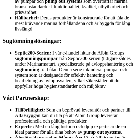
av pumpar och
pump out systems
som överträffar marina
branschstandarder i funktionalitet, kvalitet, utbytbarhet och
prisvärdhet.
Hållbarhet:
Deras produkter är konstruerade för att tåla de
mest krävande marina förhållandena och är byggda för lång
livslängd.
Sugtömningslösningar:
Septic200-Serien:
I vår e-handel hittar du Albin Groups
sugtömningspumpar
från Septic200-serien (tidigare såldes
under Marinarmatur), specialiserade på avloppshantering och
sugtömning
för båtar. Denna serie inkluderar pumpar och
system som är designade för effektiv hantering och
bearbetning av avloppsvatten, vilket säkerställer att du
uppfyller höga hygienstandarder och miljökrav.
Vårt Partnerskap:
Tillförlitlighet:
Som en beprövad leverantör och partner till
AlfaBryggan kan du lita på att Albin Group levererar
professionella och pålitliga produkter.
Expertis:
Med en lång historia och djup expertis är de en
ideal partner för alla dina behov av
pump out systems
.
Återförsäljare sedan Många År:
Vi på AlfaBryggan är