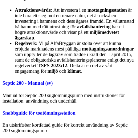
Attraktionsvärde:
Att investera i en
mottagningsstation
är
inte bara ett steg mot en renare natur, det är också en
investering i hamnens och dess ägares framtid. En välutrustad
båthamn med rätt utrustning för
avfallshantering
har ett
högre attraktionsvärde och visar på ett
miljömedvetet
ägarskap
.
Regelverk:
Vi på AlfaBryggan är stolta över att kunna
erbjuda marknadens mest pålitliga
mottagningsanordningar
som uppfyller de lagkrav som trädde i kraft den 1 april 2015,
samt de obligatoriska avfallshanteringsplanerna enligt det nya
regelverket
TSFS 2023:12
. Detta är en del av vårt
engagemang för
miljö
och
klimat
.
Septic 200 - Manual (sv)
Manual för Septic 200 sugtömningspump med instruktioner för
installation, användning och underhåll.
Snabbguide för toatömningsstation
En utskriftsbar kortfattad guide för korrekt användning av Septic
200 sugtömningspump