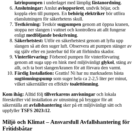
latrinpumpen
i underlaget med lämplig
fästanordning
.
Anslutningar:
Anslut
avloppsröret
, undvik böjar, och
koppla elen till pumpen. En
behörig elektriker
bör utföra
elanslutningen för säkerhetens skull.
Testkörning:
Testkör
sugpumpen
genom att öppna kranen,
stoppa ner slangen i vattnet och kontrollera att allt fungerar
enligt
medföljande beskrivning
.
Säkerhetstest:
Utför en säkerhetstest genom att lyfta upp
slangen så att den suger luft. Observera att pumpen stänger av
sig själv efter en justerbar tid för att förhindra skador.
Vinterförvaring:
Förbered pumpen för vinterförvaring
genom att suga upp en hink med miljövänligt
glykol
, stäng av
allt, och ta bort slangen/kranen för att förvara den varmt.
Färdig Installation:
Grattis! Ni har nu marknadens bästa
sugtömningspump
som suger hela ca 2-2,5 liter per minut,
vilket säkerställer en effektiv
toalettömning
.
Kom ihåg:
Alltid följ
tillverkarens anvisningar
och lokala
föreskrifter vid installation av utrustning på bryggor för att
säkerställa att
avfallshantering
sker på ett miljövänligt sätt och
uppfyller
TSFS 2023:12
.
Miljö och Klimat – Ansvarsfull Avfallshantering för
Fritidsbåtar