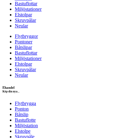
Bastuflottar
Miljöstationer
Elstolpar
Skruvpålar
Neular
Flytbryggor
Pontoner
Båtslipar
Bastuflottar
Miljöstationer
Elstolpar
Skruvpålar
Neular
Ehandel
Köp din nya...
Flytbrygga
Ponton
Båtslip
Bastuflotte
Miljöstation
Elstolpe
Skruvpåle