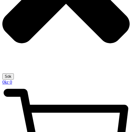
Sök
0
kr
0