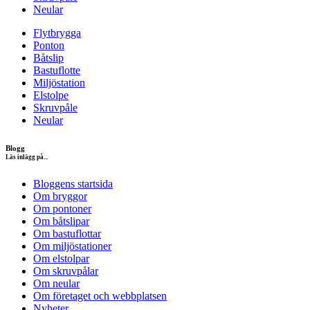
Neular
Flytbrygga
Ponton
Båtslip
Bastuflotte
Miljöstation
Elstolpe
Skruvpåle
Neular
Blogg
Läs inlägg på...
Bloggens startsida
Om bryggor
Om pontoner
Om båtslipar
Om bastuflottar
Om miljöstationer
Om elstolpar
Om skruvpålar
Om neular
Om företaget och webbplatsen
Nyheter