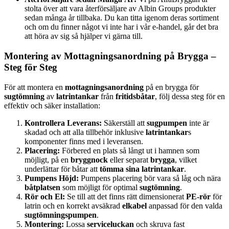
stolta över att vara återförsäljare av Albin Groups produkter
sedan många år tillbaka. Du kan titta igenom deras sortiment
och om du finner något vi inte har i vår e-handel, går det bra
att höra av sig så hjälper vi gärna till.
Montering av Mottagningsanordning på Brygga –
Steg för Steg
För att montera en
mottagningsanordning
på en brygga för
sugtömning
av
latrintankar
från
fritidsbåtar
, följ dessa steg för en
effektiv och säker installation:
Kontrollera Leverans:
Säkerställ att
sugpumpen
inte är
skadad och att alla tillbehör inklusive
latrintankar
s
komponenter finns med i leveransen.
Placering:
Förbered en plats så långt ut i hamnen som
möjligt, på en
bryggnock
eller separat
brygga
, vilket
underlättar för båtar att
tömma sina latrintankar
.
Pumpens Höjd:
Pumpens placering bör vara så låg och nära
båtplatsen
som möjligt för optimal
sugtömning
.
Rör och El:
Se till att det finns rätt dimensionerat
PE-rör
för
latrin och en korrekt avsäkrad
elkabel
anpassad för den valda
sugtömningspumpen
.
Montering:
Lossa
serviceluckan
och skruva fast