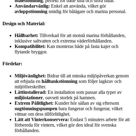
toalettömning
, perfekt för både små och stora båtar.
Användarvänlig:
Enkel att använda, vilket gör
avloppstömning
smidig för båtägare och marina personal.
Design och Material:
Hållbarhet:
Tillverkad för att motstå marina förhållanden,
inklusive saltvatten och extrema väderförhållanden.
Kompatibilitet:
Kan monteras både på fasta kajer och
flytande bryggor.
Fördelar:
Miljövänlighet:
Bidrar till att minska miljöpåverkan genom
att erbjuda en
hålltankstömning
som följer lagkrav och
miljöföreskrifter.
Lättinstallerad:
En installation som passar alla typer av
miljöstationer
, oavsett storlek på hamnen.
Extrem Pålitlighet:
Kunder hör sällan av sig eftersom
sugtömningspumpen
bara fungerar och fungerar, vilket
vittnar om dess tillförlitlighet.
Lätt att Vinterkonservera:
Endast 5 minuters arbete för att
förbereda för vintern, vilket gör den ideal för svenska
förhållanden.