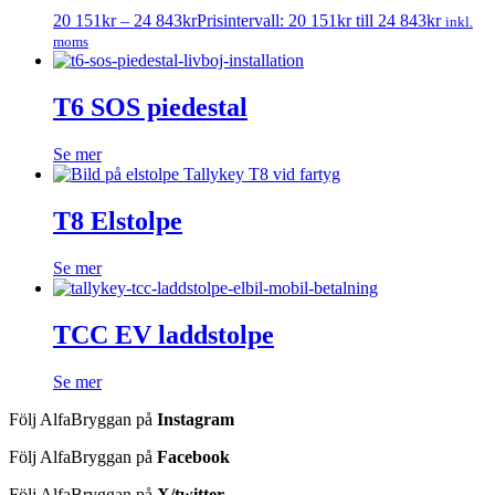
20 151
kr
–
24 843
kr
Prisintervall: 20 151kr till 24 843kr
inkl.
moms
T6 SOS piedestal
Se mer
T8 Elstolpe
Se mer
TCC EV laddstolpe
Se mer
Följ AlfaBryggan på
Instagram
Följ AlfaBryggan på
Facebook
Följ AlfaBryggan på
X/twitter