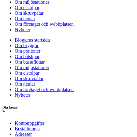
Om miljöstationer
Om elstolpar
Om skruvpålar
Om neular
Om företaget och webbplatsen
Nyheter
Bloggens startsida
Om bryggor
Om pontoner
Om båtslipar
Om bastuflottar
Om miljöstationer
Om elstolpar
Om skruvpålar
Om neular
Om företaget och webbplatsen
Nyheter
Ditt konto
Se...
Kontouppgifter
Beställningar
Adresser