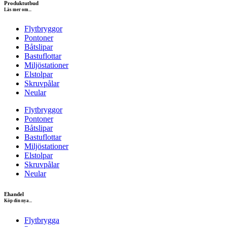
Produktutbud
Läs mer om...
Flytbryggor
Pontoner
Båtslipar
Bastuflottar
Miljöstationer
Elstolpar
Skruvpålar
Neular
Flytbryggor
Pontoner
Båtslipar
Bastuflottar
Miljöstationer
Elstolpar
Skruvpålar
Neular
Ehandel
Köp din nya...
Flytbrygga