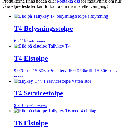
Produkterna finns nedan eller
kontakta oss
för rådgivning om hur
våra
elpiedestaler
kan förbättra din marina eller camping!
T4 Belysningsstolpe
6 211
kr
inkl. moms
T4 Elstolpe
9 078
kr
–
15 506
kr
Prisintervall: 9 078kr till 15 506kr
inkl.
moms
T4 Servicestolpe
8 816
kr
inkl. moms
T6 Elstolpe