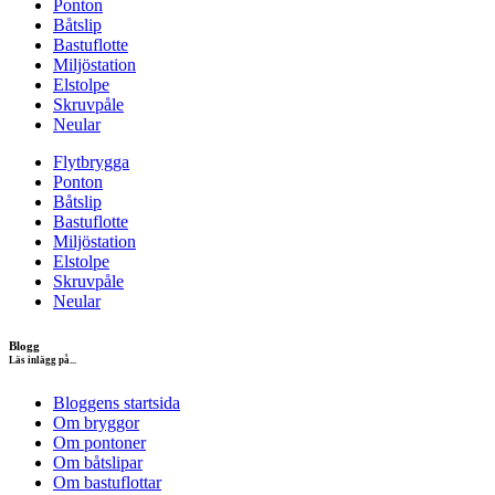
Ponton
Båtslip
Bastuflotte
Miljöstation
Elstolpe
Skruvpåle
Neular
Flytbrygga
Ponton
Båtslip
Bastuflotte
Miljöstation
Elstolpe
Skruvpåle
Neular
Blogg
Läs inlägg på...
Bloggens startsida
Om bryggor
Om pontoner
Om båtslipar
Om bastuflottar