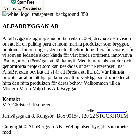
Spam Free
Verified by
Trustindex
ALFABRYGGAN AB
AlfaBryggan slog upp sina portar redan 2009, drivna av en vision
om att bli en pålitlig partner inom marina produkter som bryggor,
pontoner, förankringssystem och tillbehör. Idag, flera år senare, står
vi som en ledande aktör kända för vårt breda sortiment, innovativa
lösningar och förmågan att tänka nytt. Med hundratals kunder och
genomförda projekt som kan beskådas under ”Referenser” har
AlfaBryggan bevisat att vi är ett företag att lita på. Vår främsta
prioritet är alltid att hjälpa kunden att förverkliga sin dröm eller att
hitta den rätta produkten för deras behov. Välkommen till en
Modern Marin Miljö hos AlfaBryggan.
Kontakt
VD, Christer Ulfvengren
alfabryggan@alfabryggan.se
|
08-39 16 72
eller
070-482 69 09
.
Järnvägsgatan 8, Kungsör | Box 90154, 120 22 STOCKHOLM
Copyright © AlfaBryggan AB | Webbplatsen byggd i samarbete
med
Michael Thell