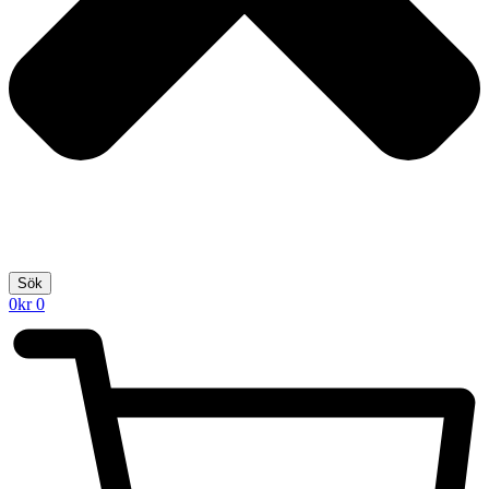
Sök
0
kr
0